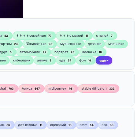
и
👨‍👩‍👧‍👦семейные
👩‍👧‍👦с мамой
‍с папой
82
77
11
7
 тортом
🐷животные
мультяшные
девочки
мальчики
23
23
друг
автомобили
портрет
военные
6
22
25
18
кино
киберпанк
аниме
еда
фон
5
24
16
еще
▼
chat
Алиса
midjourney
stable diffusion
703
667
461
333
лан
для взлома
сценарий
smm
seo
36
11
16
54
88