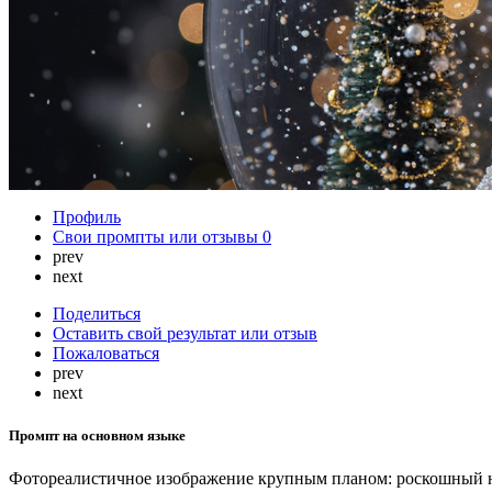
Профиль
Свои промпты или отзывы
0
prev
next
Поделиться
Оставить свой результат или отзыв
Пожаловаться
prev
next
Промпт на основном языке
Фотореалистичное изображение крупным планом: роскошный н