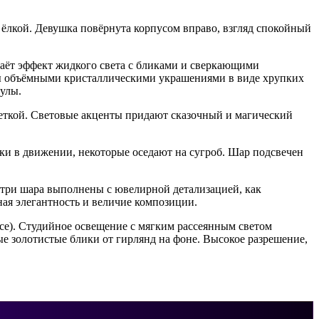
 ёлкой. Девушка повёрнута корпусом вправо, взгляд спокойный
даёт эффект жидкого света с бликами и сверкающими
ы объёмными кристаллическими украшениями в виде хрупких
улы.
веткой. Световые акценты придают сказочный и магический
ки в движении, некоторые оседают на сугроб. Шар подсвечен
нутри шара выполнены с ювелирной детализацией, как
ая элегантность и величие композиции.
усе). Студийное освещение с мягким рассеянным светом
ые золотистые блики от гирлянд на фоне. Высокое разрешение,