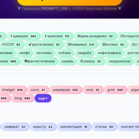
▼ Промокод
PROMPT1_100
= +100% бонусных баллов ▼
👩девушки
👨мужские
🎁день рождения
💌открытк
75
263
113
33
☭СССР
🍆эротические
🤡смешные
😸котики
🎂с
82
33
231
34
ческами
селфи
коллажи
собаки
свадьба
инфографика
для по
ения
👽фантастические
сирень
💀ужасы
сюрреализм
680
32
chatgpt
suno
шедеврум
sora
grok
giga
848
41
292
32
589
bing
699
698
еще
▼
реферат
юристу
презентация
статьи
контент п
22
23
19
50