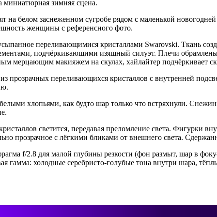
а миниатюрная зимняя сцена.
ят на белом заснеженном сугробе рядом с маленькой новогодней
ешность женщины с референсного фото.
 усыпанное переливающимися кристаллами Swarovski. Ткань соз
лементами, подчёркивающими изящный силуэт. Плечи обрамлен
ным мерцающим макияжем на скулах, хайлайтер подчёркивает ск
я из прозрачных переливающихся кристаллов с внутренней подс
ию.
елыми хлопьями, как будто шар только что встряхнули. Снежин
е.
 кристаллов светится, передавая преломление света. Фигурки в
ьно прозрачное с лёгкими бликами от внешнего света. Сдержанн
агма f/2.8 для малой глубины резкости (фон размыт, шар в фок
вая гамма: холодные серебристо-голубые тона внутри шара, тёпл