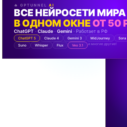
🔥 GPTUNNEL
AI
ВСЕ НЕЙРОСЕТИ МИРА
В ОДНОМ ОКНЕ
ОТ 50 
ChatGPT
·
Claude
·
Gemini
· Работает в РФ
ChatGPT 5
Claude 4
Gemini 3
MidJourney
Sora
и многие другие!
Suno
Whisper
Flux
Veo 3.1