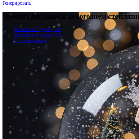
Генерировать
Промпт девушка в новогоднем стеклян
Перейти в группу ТГ
Перейти в группу VK
Сгенерировать