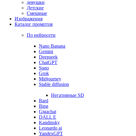
девушки
Детские
Смешные
Изображения
Каталог промптов
По нейросети
Nano Banana
Gemini
Deepseek
ChatGPT
Suno
Grok
Midjourney
Stable diffusion
Негативные SD
Bard
Bing
Gigachat
DALL E
Kandinsky
Leonardo ai
YandexGPT