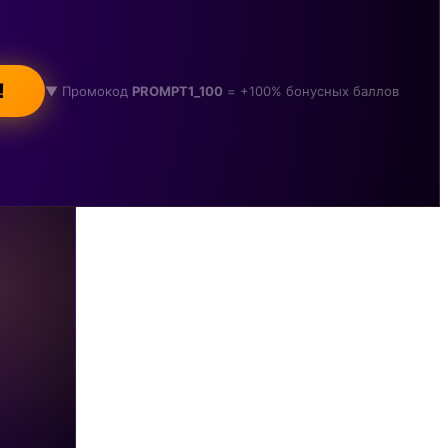
!
▼ Промокод
PROMPT1_100
= +100% бонусных баллов