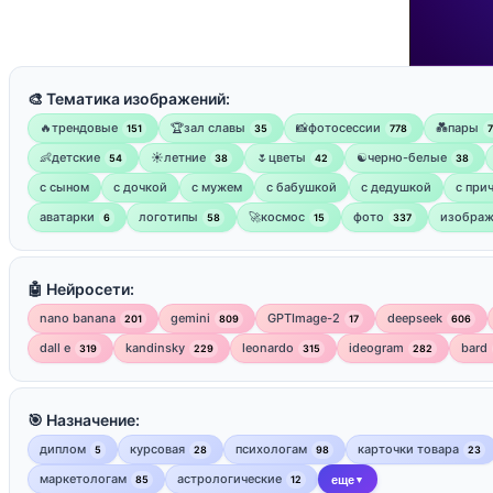
🎨 Тематика изображений:
🔥трендовые
🏆зал славы
📸фотосессии
💑пары
151
35
778
👶детские
☀️летние
🌷цветы
☯︎черно-белые
54
38
42
38
с сыном
с дочкой
с мужем
с бабушкой
с дедушкой
с при
аватарки
логотипы
🚀космос
фото
изображ
6
58
15
337
🤖 Нейросети:
nano banana
gemini
GPTImage-2
deepseek
201
809
17
606
dall e
kandinsky
leonardo
ideogram
bard
319
229
315
282
🎯 Назначение:
диплом
курсовая
психологам
карточки товара
5
28
98
23
маркетологам
астрологические
85
12
еще
▼