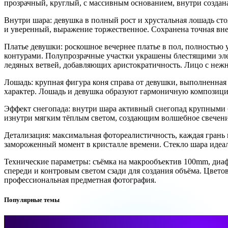
прозрачный, круглый, с массивным основанием, внутри создан
Внутри шара: девушка в полный рост и хрустальная лошадь сто
и уверенный, выражение торжественное. Сохранена точная вн
Платье девушки: роскошное вечернее платье в пол, полностью
контурами. Полупрозрачные участки украшены блестящими э
ледяных ветвей, добавляющих аристократичность. Лицо с неж
Лошадь: крупная фигура коня справа от девушки, выполненна
характер. Лошадь и девушка образуют гармоничную композиц
Эффект снегопада: внутри шара активный снегопад крупными б
изнутри мягким тёплым светом, создающим волшебное свечени
Детализация: максимальная фотореалистичность, каждая грань
замороженный момент в кристалле времени. Стекло шара идеал
Технические параметры: съёмка на макрообъектив 100mm, диафр
спереди и контровым светом сзади для создания объёма. Цвето
профессиональная предметная фотография.
Популярные темы