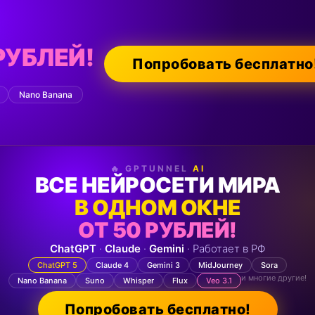
РУБЛЕЙ!
Попробовать бесплатно
Nano Banana
🔥 GPTUNNEL
AI
ВСЕ НЕЙРОСЕТИ МИРА
В ОДНОМ ОКНЕ
ОТ 50 РУБЛЕЙ!
ChatGPT
·
Claude
·
Gemini
· Работает в РФ
ChatGPT 5
Claude 4
Gemini 3
MidJourney
Sora
и многие другие!
Nano Banana
Suno
Whisper
Flux
Veo 3.1
Попробовать бесплатно!