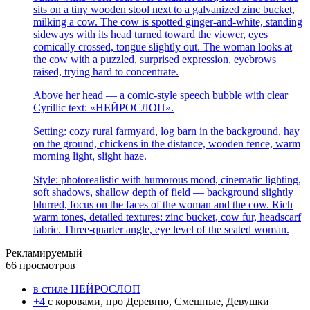
sits on a tiny wooden stool next to a galvanized zinc bucket,
milking a cow. The cow is spotted ginger-and-white, standing
sideways with its head turned toward the viewer, eyes
comically crossed, tongue slightly out. The woman looks at
the cow with a puzzled, surprised expression, eyebrows
raised, trying hard to concentrate.
Above her head — a comic-style speech bubble with clear
Cyrillic text: «НЕЙРОСЛОП».
Setting: cozy rural farmyard, log barn in the background, hay
on the ground, chickens in the distance, wooden fence, warm
morning light, slight haze.
Style: photorealistic with humorous mood, cinematic lighting,
soft shadows, shallow depth of field — background slightly
blurred, focus on the faces of the woman and the cow. Rich
warm tones, detailed textures: zinc bucket, cow fur, headscarf
fabric. Three-quarter angle, eye level of the seated woman.
Рекламируемый
66 просмотров
в стиле НЕЙРОСЛОП
+4
с коровами, про Деревню, Смешные, Девушки