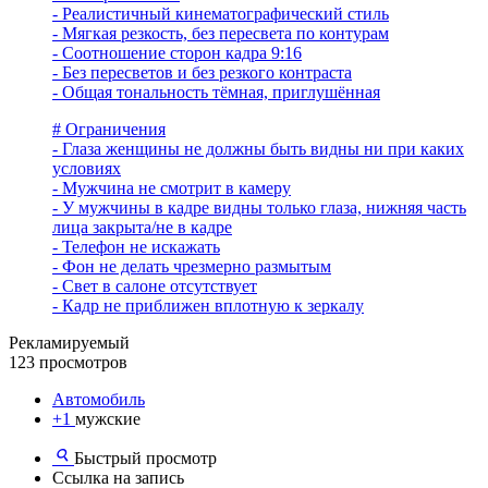
- Реалистичный кинематографический стиль
- Мягкая резкость, без пересвета по контурам
- Соотношение сторон кадра 9:16
- Без пересветов и без резкого контраста
- Общая тональность тёмная, приглушённая
# Ограничения
- Глаза женщины не должны быть видны ни при каких
условиях
- Мужчина не смотрит в камеру
- У мужчины в кадре видны только глаза, нижняя часть
лица закрыта/не в кадре
- Телефон не искажать
- Фон не делать чрезмерно размытым
- Свет в салоне отсутствует
- Кадр не приближен вплотную к зеркалу
Рекламируемый
123 просмотров
Автомобиль
+1
мужские
Быстрый просмотр
Ссылка на запись