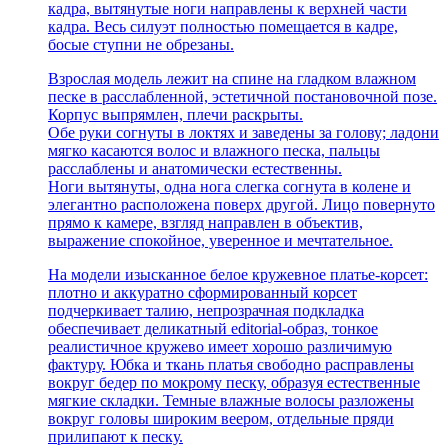
кадра, вытянутые ноги направлены к верхней части
кадра. Весь силуэт полностью помещается в кадре,
босые ступни не обрезаны.
Взрослая модель лежит на спине на гладком влажном
песке в расслабленной, эстетичной постановочной позе.
Корпус выпрямлен, плечи раскрыты.
Обе руки согнуты в локтях и заведены за голову; ладони
мягко касаются волос и влажного песка, пальцы
расслаблены и анатомически естественны.
Ноги вытянуты, одна нога слегка согнута в колене и
элегантно расположена поверх другой. Лицо повернуто
прямо к камере, взгляд направлен в объектив,
выражение спокойное, уверенное и мечтательное.
На модели изысканное белое кружевное платье-корсет:
плотно и аккуратно сформированный корсет
подчеркивает талию, непрозрачная подкладка
обеспечивает деликатный editorial-образ, тонкое
реалистичное кружево имеет хорошо различимую
фактуру. Юбка и ткань платья свободно расправлены
вокруг бедер по мокрому песку, образуя естественные
мягкие складки. Темные влажные волосы разложены
вокруг головы широким веером, отдельные пряди
прилипают к песку.