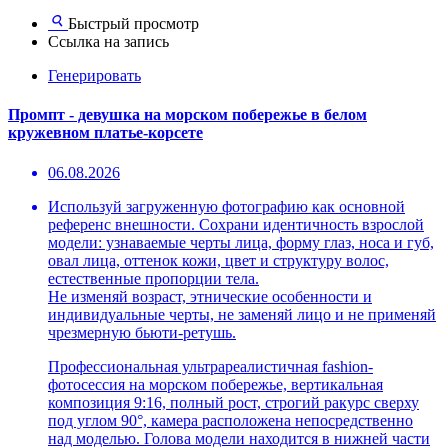
Быстрый просмотр
Ссылка на запись
Генерировать
Промпт - девушка на морском побережье в белом
кружевном платье-корсете
06.08.2026
Используй загруженную фотографию как основной
референс внешности. Сохрани идентичность взрослой
модели: узнаваемые черты лица, форму глаз, носа и губ,
овал лица, оттенок кожи, цвет и структуру волос,
естественные пропорции тела.
Не изменяй возраст, этнические особенности и
индивидуальные черты, не заменяй лицо и не применяй
чрезмерную бьюти-ретушь.
Профессиональная ультрареалистичная fashion-
фотосессия на морском побережье, вертикальная
композиция 9:16, полный рост, строгий ракурс сверху
под углом 90°, камера расположена непосредственно
над моделью. Голова модели находится в нижней части