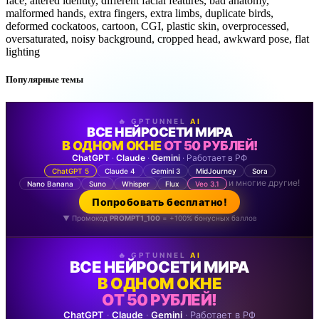
face, altered identity, different facial features, bad anatomy,
malformed hands, extra fingers, extra limbs, duplicate birds,
deformed cockatoos, cartoon, CGI, plastic skin, overprocessed,
oversaturated, noisy background, cropped head, awkward pose, flat
lighting
Популярные темы
🔥 GPTUNNEL
AI
ВСЕ НЕЙРОСЕТИ МИРА
В ОДНОМ ОКНЕ
ОТ 50 РУБЛЕЙ!
ChatGPT
·
Claude
·
Gemini
· Работает в РФ
ChatGPT 5
Claude 4
Gemini 3
MidJourney
Sora
и многие другие!
Nano Banana
Suno
Whisper
Flux
Veo 3.1
Попробовать бесплатно!
▼ Промокод
PROMPT1_100
= +100% бонусных баллов
🔥 GPTUNNEL
AI
ВСЕ НЕЙРОСЕТИ МИРА
В ОДНОМ ОКНЕ
ОТ 50 РУБЛЕЙ!
ChatGPT
·
Claude
·
Gemini
· Работает в РФ