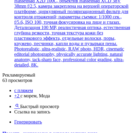
Hasselblad X2D 100C, объектив Hasselblad XCD 38V
38mm f/2.5, камера закреплена на верхней операторской
платформе, циркулярный поляризационный фильтр для
контроля отражений; параметры съемки: 1/1000 сек.,
f/5.6, ISO 100, точная фокусировка на лице и глазах.
Детализация 100 MP, реалистичная оптика, естественная
глубина резкости, точная текстура кожи без
пластикового эффекта, отдельные волоски, поры,
кружево, песчинки, капли воды и пузырьки пены.
Photorealistic, ultra-realistic, RAW photo, HDR, cinematic
editorial photography, physically accurate lighting, natural
anatomy, tack-sharp face, professional color grading, ultra-
detailed, 8K.
Рекламируемый
63 просмотров
с пляжем
+2
с морем, Мода
Быстрый просмотр
Ссылка на запись
Генерировать