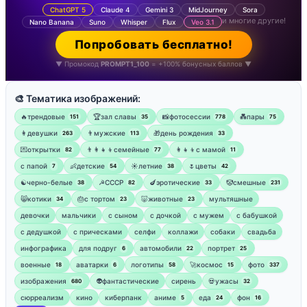
ChatGPT 5
Claude 4
Gemini 3
MidJourney
Sora
и многие другие!
Nano Banana
Suno
Whisper
Flux
Veo 3.1
Попробовать бесплатно!
▼ Промокод
PROMPT1_100
= +100% бонусных баллов ▼
🎨 Тематика изображений:
🔥трендовые
🏆зал славы
📸фотосессии
💑пары
151
35
778
75
👩девушки
👨мужские
🎁день рождения
263
113
33
💌открытки
👨‍👩‍👧‍👦семейные
👩‍👧‍👦с мамой
82
77
11
‍с папой
👶детские
☀️летние
🌷цветы
7
54
38
42
☯︎черно-белые
☭СССР
🍆эротические
🤡смешные
38
82
33
231
😸котики
🎂с тортом
🐷животные
мультяшные
34
23
23
девочки
мальчики
с сыном
с дочкой
с мужем
с бабушкой
с дедушкой
с прическами
селфи
коллажи
собаки
свадьба
инфографика
для подруг
автомобили
портрет
6
22
25
военные
аватарки
логотипы
🚀космос
фото
18
6
58
15
337
изображения
👽фантастические
сирень
💀ужасы
680
32
сюрреализм
кино
киберпанк
аниме
еда
фон
5
24
16