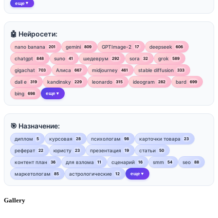
еще
▼
🤖 Нейросети:
nano banana
gemini
GPTImage-2
deepseek
201
809
17
606
chatgpt
suno
шедеврум
sora
grok
848
41
292
32
589
gigachat
Алиса
midjourney
stable diffusion
703
667
461
333
dall e
kandinsky
leonardo
ideogram
bard
319
229
315
282
699
bing
еще
698
▼
🎯 Назначение:
диплом
курсовая
психологам
карточки товара
5
28
98
23
реферат
юристу
презентация
статьи
22
23
19
50
контент план
для взлома
сценарий
smm
seo
36
11
16
54
88
маркетологам
астрологические
еще
85
12
▼
Gallery