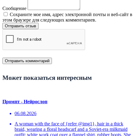
Сообщение
Сохраните мое имя, адрес электронной почты и веб-сайт в
этом браузере для следующих комментариев.
Отправить отзыв
Может показаться интересным
Промпт - Нейрослоп
06.08.2026
A woman with the face of {refer @img1}, hair in a thick
braid, wearing a floral headscarf and a Soviet-era milkmaid
outfit: white work coat over a flannel shirt, rubber boots. She