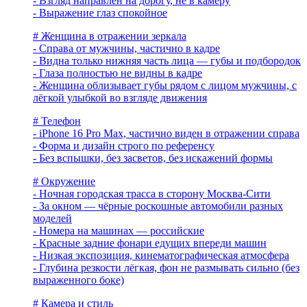
- Взгляд направлен на дорогу, не в камеру
- Выражение глаз спокойное
# Женщина в отражении зеркала
- Справа от мужчины, частично в кадре
- Видна только нижняя часть лица — губы и подбородок
- Глаза полностью не видны в кадре
- Женщина облизывает губы рядом с лицом мужчины, с
лёгкой улыбкой во взгляде движения
# Телефон
- iPhone 16 Pro Max, частично виден в отражении справа
- Форма и дизайн строго по референсу
- Без вспышки, без засветов, без искажений формы
# Окружение
- Ночная городская трасса в сторону Москва-Сити
- За окном — чёрные роскошные автомобили разных
моделей
- Номера на машинах — российские
- Красные задние фонари едущих впереди машин
- Низкая экспозиция, кинематографическая атмосфера
- Глубина резкости лёгкая, фон не размывать сильно (без
выраженного боке)
# Камера и стиль