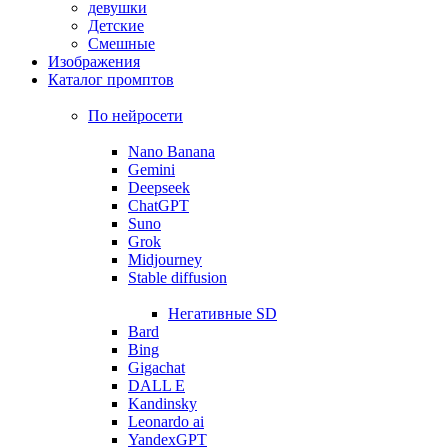
девушки
Детские
Смешные
Изображения
Каталог промптов
По нейросети
Nano Banana
Gemini
Deepseek
ChatGPT
Suno
Grok
Midjourney
Stable diffusion
Негативные SD
Bard
Bing
Gigachat
DALL E
Kandinsky
Leonardo ai
YandexGPT