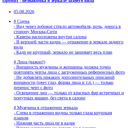
Промпт - незнакомка в зеркале заднего вида
05.08.2026
# Сцена
- Вид через лобовое стекло автомобиля, ночь, дорога в
сторону Москва-Сити
- Камера расположена внутри салона
- В верхней части кадра — отражение в зеркале заднего
вида
- Кадр не крупный, зеркало не занимает весь план
# Лица (важно!)
- Внешность мужчины и женщины должна точно
повторять черты лица с загруженных референсных фото
- Не добавлять никаких дополнительных описаний
внешности (цвет глаз, форма лица и т.п.) — только
перенос черт с фото
- Освещение лиц — только от красных фар встречных и
попутных машин, без света в салоне
# Мужчина в отражении зеркала
- Слева в отражении видны только глаза крупным
планом
- Нижняя часть лица не в кадре