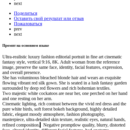
next
Поделиться
Оставить свой результат или отзыв
Пожаловаться
prev
next
Промпт на основном языке
Ultra-realistic luxury fashion editorial portrait in fine art cinematic
fantasy style, vertical 9:16, 8K. Adult woman from the reference
image, preserve the same face, identity, facial features, expression,
and overall presence.
She has voluminous bleached blonde hair and wears an exquisite
flowing vibrant red silk gown. She is seated in a lush fantasy garden
surrounded by deep red flowers and rich bohemian textiles.
Two majestic white cockatoos are near her, one perched on her hand
and one resting on her arm.
Cinematic lighting, rich contrast between the vivid red dress and the
pure white birds, soft forest bokeh background, highly detailed
fabric, elegant moody atmosphere, fashion photography,
masterpiece, ultra-detailed skin texture, realistic eyes, natural hands,
refined composition.▎Negative promptlow quality, blurry, distorted