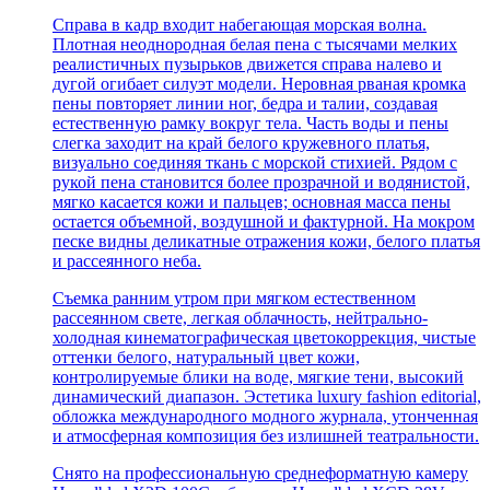
Справа в кадр входит набегающая морская волна.
Плотная неоднородная белая пена с тысячами мелких
реалистичных пузырьков движется справа налево и
дугой огибает силуэт модели. Неровная рваная кромка
пены повторяет линии ног, бедра и талии, создавая
естественную рамку вокруг тела. Часть воды и пены
слегка заходит на край белого кружевного платья,
визуально соединяя ткань с морской стихией. Рядом с
рукой пена становится более прозрачной и водянистой,
мягко касается кожи и пальцев; основная масса пены
остается объемной, воздушной и фактурной. На мокром
песке видны деликатные отражения кожи, белого платья
и рассеянного неба.
Съемка ранним утром при мягком естественном
рассеянном свете, легкая облачность, нейтрально-
холодная кинематографическая цветокоррекция, чистые
оттенки белого, натуральный цвет кожи,
контролируемые блики на воде, мягкие тени, высокий
динамический диапазон. Эстетика luxury fashion editorial,
обложка международного модного журнала, утонченная
и атмосферная композиция без излишней театральности.
Снято на профессиональную среднеформатную камеру