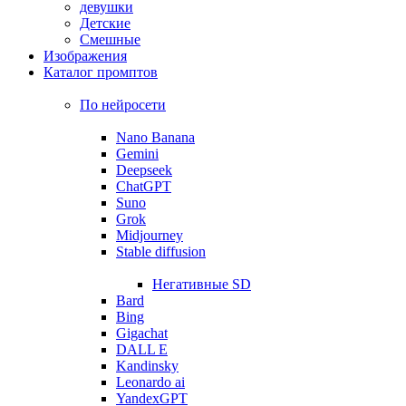
девушки
Детские
Смешные
Изображения
Каталог промптов
По нейросети
Nano Banana
Gemini
Deepseek
ChatGPT
Suno
Grok
Midjourney
Stable diffusion
Негативные SD
Bard
Bing
Gigachat
DALL E
Kandinsky
Leonardo ai
YandexGPT