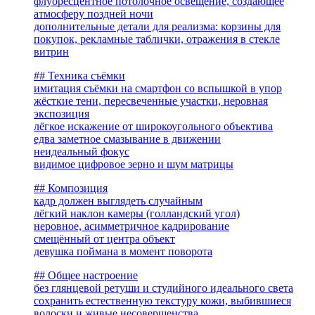
флуоресцентное потолочное освещение, создающее
атмосферу поздней ночи
дополнительные детали для реализма: корзины для
покупок, рекламные таблички, отражения в стекле
витрин
## Техника съёмки
имитация съёмки на смартфон со вспышкой в упор
жёсткие тени, пересвеченные участки, неровная
экспозиция
лёгкое искажение от широкоугольного объектива
едва заметное смазывание в движении
неидеальный фокус
видимое цифровое зерно и шум матрицы
## Композиция
кадр должен выглядеть случайным
лёгкий наклон камеры (голландский угол)
неровное, асимметричное кадрирование
смещённый от центра объект
девушка поймана в момент поворота
## Общее настроение
без глянцевой ретуши и студийного идеального света
сохранить естественную текстуру кожи, выбившиеся
волоски и живые несовершенства