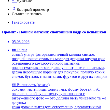
+1
мужские
Быстрый просмотр
Ссылка на запись
Генерировать
Промпт - Ночной магазин: спонтанный кадр со вспышкой
05.08.2026
## Сцена
создай ультра-фотореалистичный кандид-снимок
поздней ночью: стильная молодая девушка внутри ярко
освещённого круглосуточного магазина
она рассматривает холодильную витрину с напитками,
держа небольшую корзину для покупок, полную ярких
снеков, бутылок с напитками, фруктов и других товаров
## Внешность (важно)
сохрани черты лица, форму глаз, форму бровей, губ,
овал лица и общую структуру внешности с
загруженного фото — это должна быть узнаваемо та же
девушка
кожа должна выглядеть естественно, с реалистичной