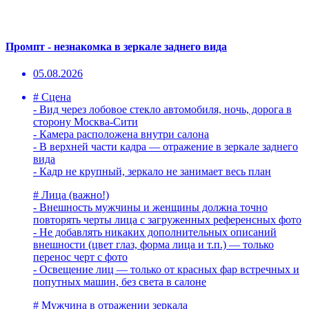
Промпт - незнакомка в зеркале заднего вида
05.08.2026
# Сцена
- Вид через лобовое стекло автомобиля, ночь, дорога в
сторону Москва-Сити
- Камера расположена внутри салона
- В верхней части кадра — отражение в зеркале заднего
вида
- Кадр не крупный, зеркало не занимает весь план
# Лица (важно!)
- Внешность мужчины и женщины должна точно
повторять черты лица с загруженных референсных фото
- Не добавлять никаких дополнительных описаний
внешности (цвет глаз, форма лица и т.п.) — только
перенос черт с фото
- Освещение лиц — только от красных фар встречных и
попутных машин, без света в салоне
# Мужчина в отражении зеркала