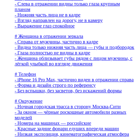
- Слева в отражении видны только глаза крупным
планом
- Нижняя часть лица не в кадре
- Взгляд направлен на дорогу, не в камеру
- Выражение глаз спокойное
# Женщина в отражении зеркала
- Справа от мужчины, частично в кадре
- Видна только нижняя часть лица — губы и подбородок
- Глаза полностью не видны в кадре
- Женщина облизывает губы рядом с лицом мужчины, с
лёгкой улыбкой во взгляде движения
# Телефон
- iPhone 16 Pro Max, частично виден в отражении справа
- Форма и дизайн строго по референсу
- Без вспышки, без засветов, без искажений формы
# Окружение
- Ночная городская трасса в сторону Москва-Сити
- За окном — чёрные роскошные автомобили разных
моделей
- Номера на машинах — российские
- Красные задние фонари едущих впереди машин
- Низкая экспозиция, кинематографическая атмосфера