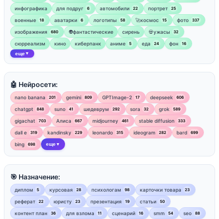
инфографика
для подруг
автомобили
портрет
6
22
25
военные
аватарки
логотипы
🚀космос
фото
18
6
58
15
337
изображения
👽фантастические
сирень
💀ужасы
680
32
сюрреализм
кино
киберпанк
аниме
еда
фон
5
24
16
еще
▼
🤖 Нейросети:
nano banana
gemini
GPTImage-2
deepseek
201
809
17
606
chatgpt
suno
шедеврум
sora
grok
848
41
292
32
589
gigachat
Алиса
midjourney
stable diffusion
703
667
461
333
dall e
kandinsky
leonardo
ideogram
bard
319
229
315
282
699
bing
еще
698
▼
🎯 Назначение:
диплом
курсовая
психологам
карточки товара
5
28
98
23
реферат
юристу
презентация
статьи
22
23
19
50
контент план
для взлома
сценарий
smm
seo
36
11
16
54
88