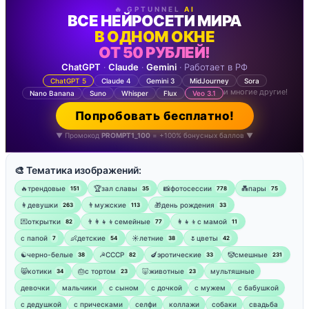
🔥 GPTUNNEL
AI
ВСЕ НЕЙРОСЕТИ МИРА
В ОДНОМ ОКНЕ
ОТ 50 РУБЛЕЙ!
ChatGPT
·
Claude
·
Gemini
· Работает в РФ
ChatGPT 5
Claude 4
Gemini 3
MidJourney
Sora
и многие другие!
Nano Banana
Suno
Whisper
Flux
Veo 3.1
Попробовать бесплатно!
▼ Промокод
PROMPT1_100
= +100% бонусных баллов ▼
🎨 Тематика изображений:
🔥трендовые
🏆зал славы
📸фотосессии
💑пары
151
35
778
75
👩девушки
👨мужские
🎁день рождения
263
113
33
💌открытки
👨‍👩‍👧‍👦семейные
👩‍👧‍👦с мамой
82
77
11
‍с папой
👶детские
☀️летние
🌷цветы
7
54
38
42
☯︎черно-белые
☭СССР
🍆эротические
🤡смешные
38
82
33
231
😸котики
🎂с тортом
🐷животные
мультяшные
34
23
23
девочки
мальчики
с сыном
с дочкой
с мужем
с бабушкой
с дедушкой
с прическами
селфи
коллажи
собаки
свадьба