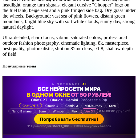
headlight, orange turn signals, elegant cursive "Chopper" logo on
the fuel tank, beige seat and a pink fringed side bag. Dry grass under
the wheels. Background: vast sea of pink flowers, distant green
mountains, bright blue sky with soft white clouds, sunny day, strong
natural daylight.
Ultra-detailed, sharp focus, vibrant saturated colors, professional
outdoor fashion photography, cinematic lighting, 8k, masterpiece,
best quality, photorealistic, shot on 85mm lens, f/1.8, shallow depth
of field
Популярные темы
🔥 GPTUNNEL
AI
ВСЕ НЕЙРОСЕТИ МИРА
В ОДНОМ ОКНЕ
ОТ 50 РУБЛЕЙ!
ChatGPT
·
Claude
·
Gemini
· Работает в РФ
ChatGPT 5
Claude 4
Gemini 3
MidJourney
Sora
и многие другие!
Nano Banana
Suno
Whisper
Flux
Veo 3.1
Попробовать бесплатно!
▼ Промокод
PROMPT1_100
= +100% бонусных баллов