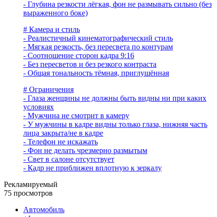
- Глубина резкости лёгкая, фон не размывать сильно (без
выраженного боке)
# Камера и стиль
- Реалистичный кинематографический стиль
- Мягкая резкость, без пересвета по контурам
- Соотношение сторон кадра 9:16
- Без пересветов и без резкого контраста
- Общая тональность тёмная, приглушённая
# Ограничения
- Глаза женщины не должны быть видны ни при каких
условиях
- Мужчина не смотрит в камеру
- У мужчины в кадре видны только глаза, нижняя часть
лица закрыта/не в кадре
- Телефон не искажать
- Фон не делать чрезмерно размытым
- Свет в салоне отсутствует
- Кадр не приближен вплотную к зеркалу
Рекламируемый
75 просмотров
Автомобиль