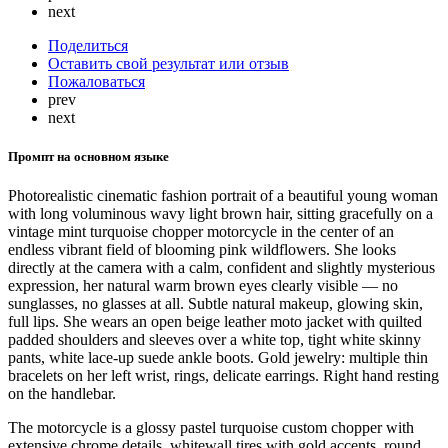
next
Поделиться
Оставить свой результат или отзыв
Пожаловаться
prev
next
Промпт на основном языке
Photorealistic cinematic fashion portrait of a beautiful young woman
with long voluminous wavy light brown hair, sitting gracefully on a
vintage mint turquoise chopper motorcycle in the center of an
endless vibrant field of blooming pink wildflowers. She looks
directly at the camera with a calm, confident and slightly mysterious
expression, her natural warm brown eyes clearly visible — no
sunglasses, no glasses at all. Subtle natural makeup, glowing skin,
full lips. She wears an open beige leather moto jacket with quilted
padded shoulders and sleeves over a white top, tight white skinny
pants, white lace-up suede ankle boots. Gold jewelry: multiple thin
bracelets on her left wrist, rings, delicate earrings. Right hand resting
on the handlebar.
The motorcycle is a glossy pastel turquoise custom chopper with
extensive chrome details, whitewall tires with gold accents, round