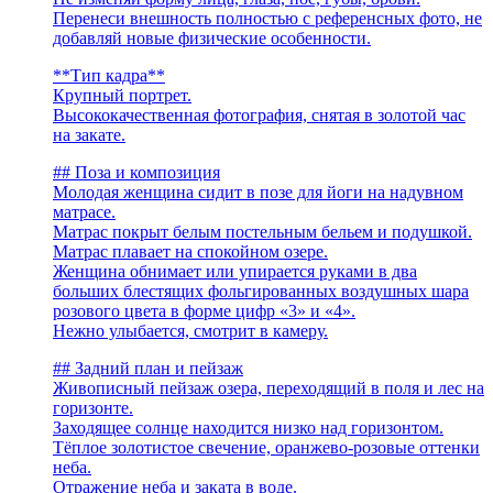
Перенеси внешность полностью с референсных фото, не
добавляй новые физические особенности.
**Тип кадра**
Крупный портрет.
Высококачественная фотография, снятая в золотой час
на закате.
## Поза и композиция
Молодая женщина сидит в позе для йоги на надувном
матрасе.
Матрас покрыт белым постельным бельем и подушкой.
Матрас плавает на спокойном озере.
Женщина обнимает или упирается руками в два
больших блестящих фольгированных воздушных шара
розового цвета в форме цифр «3» и «4».
Нежно улыбается, смотрит в камеру.
## Задний план и пейзаж
Живописный пейзаж озера, переходящий в поля и лес на
горизонте.
Заходящее солнце находится низко над горизонтом.
Тёплое золотистое свечение, оранжево-розовые оттенки
неба.
Отражение неба и заката в воде.