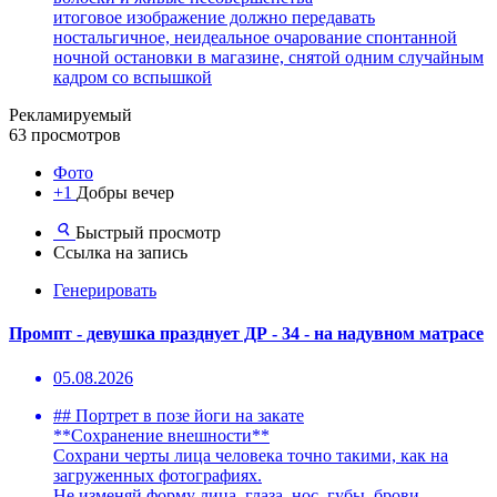
итоговое изображение должно передавать
ностальгичное, неидеальное очарование спонтанной
ночной остановки в магазине, снятой одним случайным
кадром со вспышкой
Рекламируемый
63 просмотров
Фото
+1
Добры вечер
Быстрый просмотр
Ссылка на запись
Генерировать
Промпт - девушка празднует ДР - 34 - на надувном матрасе
05.08.2026
## Портрет в позе йоги на закате
**Сохранение внешности**
Сохрани черты лица человека точно такими, как на
загруженных фотографиях.
Не изменяй форму лица, глаза, нос, губы, брови.