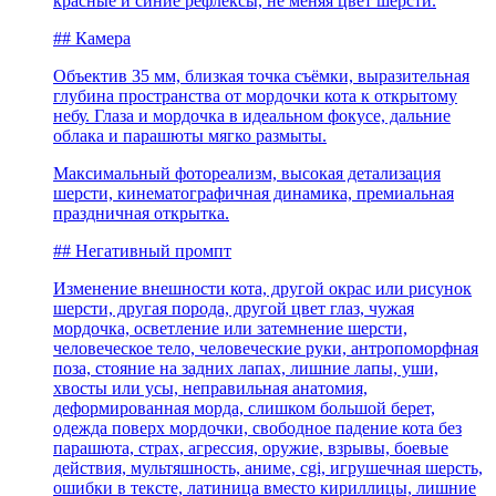
красные и синие рефлексы, не меняя цвет шерсти.
## Камера
Объектив 35 мм, близкая точка съёмки, выразительная
глубина пространства от мордочки кота к открытому
небу. Глаза и мордочка в идеальном фокусе, дальние
облака и парашюты мягко размыты.
Максимальный фотореализм, высокая детализация
шерсти, кинематографичная динамика, премиальная
праздничная открытка.
## Негативный промпт
Изменение внешности кота, другой окрас или рисунок
шерсти, другая порода, другой цвет глаз, чужая
мордочка, осветление или затемнение шерсти,
человеческое тело, человеческие руки, антропоморфная
поза, стояние на задних лапах, лишние лапы, уши,
хвосты или усы, неправильная анатомия,
деформированная морда, слишком большой берет,
одежда поверх мордочки, свободное падение кота без
парашюта, страх, агрессия, оружие, взрывы, боевые
действия, мультяшность, аниме, cgi, игрушечная шерсть,
ошибки в тексте, латиница вместо кириллицы, лишние