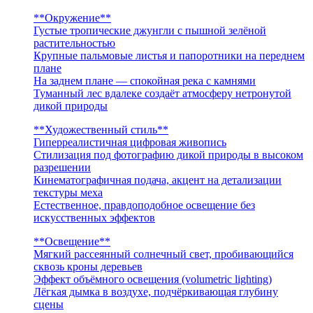
**Окружение**
Густые тропические джунгли с пышной зелёной
растительностью
Крупные пальмовые листья и папоротники на переднем
плане
На заднем плане — спокойная река с камнями
Туманный лес вдалеке создаёт атмосферу нетронутой
дикой природы
**Художественный стиль**
Гиперреалистичная цифровая живопись
Стилизация под фотографию дикой природы в высоком
разрешении
Кинематографичная подача, акцент на детализации
текстуры меха
Естественное, правдоподобное освещение без
искусственных эффектов
**Освещение**
Мягкий рассеянный солнечный свет, пробивающийся
сквозь кроны деревьев
Эффект объёмного освещения (volumetric lighting)
Лёгкая дымка в воздухе, подчёркивающая глубину
сцены