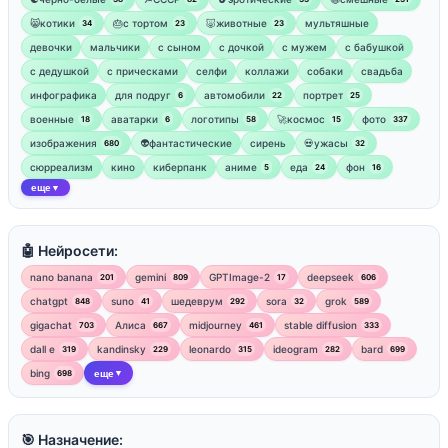
😸котики
🎂с тортом
🐷животные
мультяшные
34
23
23
девочки
мальчики
с сыном
с дочкой
с мужем
с бабушкой
с дедушкой
с прическами
селфи
коллажи
собаки
свадьба
инфографика
для подруг
автомобили
портрет
6
22
25
военные
аватарки
логотипы
🚀космос
фото
18
6
58
15
337
изображения
👽фантастические
сирень
💀ужасы
680
32
сюрреализм
кино
киберпанк
аниме
еда
фон
5
24
16
еще
▼
🤖 Нейросети:
nano banana
gemini
GPTImage-2
deepseek
201
809
17
606
chatgpt
suno
шедеврум
sora
grok
848
41
292
32
589
gigachat
Алиса
midjourney
stable diffusion
703
667
461
333
dall e
kandinsky
leonardo
ideogram
bard
319
229
315
282
699
bing
еще
698
▼
🎯 Назначение: