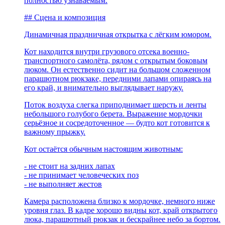
полностью узнаваемым.
## Сцена и композиция
Динамичная праздничная открытка с лёгким юмором.
Кот находится внутри грузового отсека военно-
транспортного самолёта, рядом с открытым боковым
люком. Он естественно сидит на большом сложенном
парашютном рюкзаке, передними лапами опираясь на
его край, и внимательно выглядывает наружу.
Поток воздуха слегка приподнимает шерсть и ленты
небольшого голубого берета. Выражение мордочки
серьёзное и сосредоточенное — будто кот готовится к
важному прыжку.
Кот остаётся обычным настоящим животным:
- не стоит на задних лапах
- не принимает человеческих поз
- не выполняет жестов
Камера расположена близко к мордочке, немного ниже
уровня глаз. В кадре хорошо видны кот, край открытого
люка, парашютный рюкзак и бескрайнее небо за бортом.