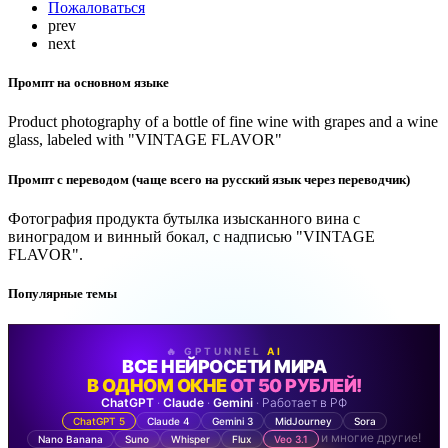
Пожаловаться
prev
next
Промпт на основном языке
Product photography of a bottle of fine wine with grapes and a wine
glass, labeled with "VINTAGE FLAVOR"
Промпт с переводом (чаще всего на русский язык через переводчик)
Фотография продукта бутылка изысканного вина с
виноградом и винный бокал, с надписью "VINTAGE
FLAVOR".
Популярные темы
🔥 GPTUNNEL
AI
ВСЕ НЕЙРОСЕТИ МИРА
В ОДНОМ ОКНЕ
ОТ 50 РУБЛЕЙ!
ChatGPT
·
Claude
·
Gemini
· Работает в РФ
ChatGPT 5
Claude 4
Gemini 3
MidJourney
Sora
и многие другие!
Nano Banana
Suno
Whisper
Flux
Veo 3.1