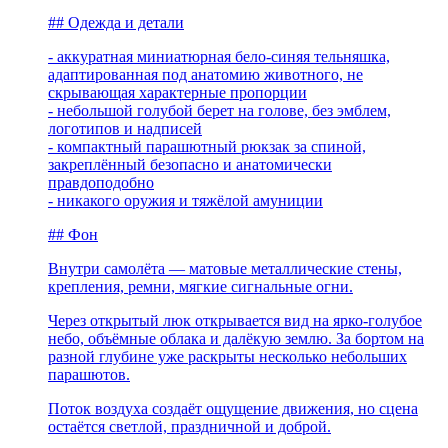
## Одежда и детали
- аккуратная миниатюрная бело-синяя тельняшка,
адаптированная под анатомию животного, не
скрывающая характерные пропорции
- небольшой голубой берет на голове, без эмблем,
логотипов и надписей
- компактный парашютный рюкзак за спиной,
закреплённый безопасно и анатомически
правдоподобно
- никакого оружия и тяжёлой амуниции
## Фон
Внутри самолёта — матовые металлические стены,
крепления, ремни, мягкие сигнальные огни.
Через открытый люк открывается вид на ярко-голубое
небо, объёмные облака и далёкую землю. За бортом на
разной глубине уже раскрыты несколько небольших
парашютов.
Поток воздуха создаёт ощущение движения, но сцена
остаётся светлой, праздничной и доброй.