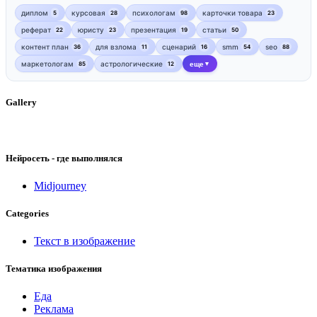
диплом
курсовая
психологам
карточки товара
5
28
98
23
реферат
юристу
презентация
статьи
22
23
19
50
контент план
для взлома
сценарий
smm
seo
36
11
16
54
88
маркетологам
астрологические
еще
85
12
▼
Gallery
Нейросеть - где выполнялся
Midjourney
Categories
Текст в изображение
Тематика изображения
Еда
Реклама