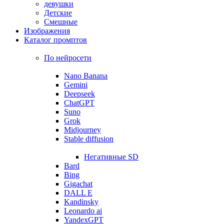
девушки
Детские
Смешные
Изображения
Каталог промптов
По нейросети
Nano Banana
Gemini
Deepseek
ChatGPT
Suno
Grok
Midjourney
Stable diffusion
Негативные SD
Bard
Bing
Gigachat
DALL E
Kandinsky
Leonardo ai
YandexGPT