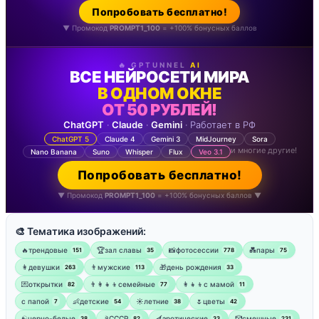
Попробовать бесплатно!
▼ Промокод
PROMPT1_100
= +100% бонусных баллов
🔥 GPTUNNEL
AI
ВСЕ НЕЙРОСЕТИ МИРА
В ОДНОМ ОКНЕ
ОТ 50 РУБЛЕЙ!
ChatGPT
·
Claude
·
Gemini
· Работает в РФ
ChatGPT 5
Claude 4
Gemini 3
MidJourney
Sora
и многие другие!
Nano Banana
Suno
Whisper
Flux
Veo 3.1
Попробовать бесплатно!
▼ Промокод
PROMPT1_100
= +100% бонусных баллов ▼
🎨 Тематика изображений:
🔥трендовые
🏆зал славы
📸фотосессии
💑пары
151
35
778
75
👩девушки
👨мужские
🎁день рождения
263
113
33
💌открытки
👨‍👩‍👧‍👦семейные
👩‍👧‍👦с мамой
82
77
11
‍с папой
👶детские
☀️летние
🌷цветы
7
54
38
42
☯︎черно-белые
☭СССР
🍆эротические
🤡смешные
38
82
33
231