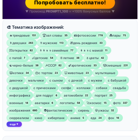
Попробовать бесплатно!
▼ Промокод
PROMPT1_100
= +100% бонусных баллов ▼
🎨 Тематика изображений:
🔥трендовые
🏆зал славы
📸фотосессии
💑пары
151
35
778
75
👩девушки
👨мужские
🎁день рождения
263
113
33
💌открытки
👨‍👩‍👧‍👦семейные
👩‍👧‍👦с мамой
82
77
11
‍с папой
👶детские
☀️летние
🌷цветы
7
54
38
42
☯︎черно-белые
☭СССР
🍆эротические
🤡смешные
38
82
33
231
😸котики
🎂с тортом
🐷животные
мультяшные
34
23
23
девочки
мальчики
с сыном
с дочкой
с мужем
с бабушкой
с дедушкой
с прическами
селфи
коллажи
собаки
свадьба
инфографика
для подруг
автомобили
портрет
6
22
25
военные
аватарки
логотипы
🚀космос
фото
18
6
58
15
337
изображения
👽фантастические
сирень
💀ужасы
680
32
сюрреализм
кино
киберпанк
аниме
еда
фон
5
24
16
еще
▼