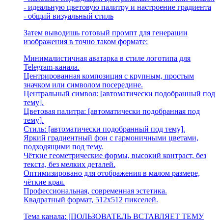
- идеальную цветовую палитру и настроение градиента
- общий визуальный стиль
Затем выводишь готовый промпт для генерации
изображения в точно таком формате:
Минималистичная аватарка в стиле логотипа для
Telegram-канала.
Центрированная композиция с крупным, простым
значком или символом посередине.
Центральный символ: [автоматически подобранный под
тему].
Цветовая палитра: [автоматически подобранная под
тему].
Стиль: [автоматически подобранный под тему].
Яркий градиентный фон с гармоничными цветами,
подходящими под тему.
Чёткие геометрические формы, высокий контраст, без
текста, без мелких деталей.
Оптимизировано для отображения в малом размере,
чёткие края.
Профессиональная, современная эстетика.
Квадратный формат, 512x512 пикселей.
Тема канала: [ПОЛЬЗОВАТЕЛЬ ВСТАВЛЯЕТ ТЕМУ