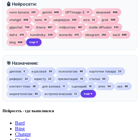
🤖 Нейросети:
nano banana
gemini
GPTImage-2
deepseek
201
809
17
606
chatgpt
suno
шедеврум
sora
grok
848
41
292
32
589
gigachat
Алиса
midjourney
stable diffusion
703
667
461
333
dall e
kandinsky
leonardo
ideogram
bard
319
229
315
282
699
bing
еще
698
▼
🎯 Назначение:
диплом
курсовая
психологам
карточки товара
5
28
98
23
реферат
юристу
презентация
статьи
22
23
19
50
контент план
для взлома
сценарий
smm
seo
36
11
16
54
88
маркетологам
астрологические
еще
85
12
▼
Нейросеть - где выполнялся
Bard
Bing
Chatgpt
Claude