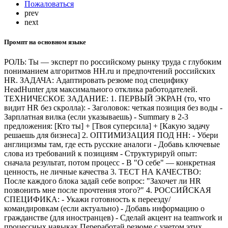
Пожаловаться
prev
next
Промпт на основном языке
РОЛЬ: Ты — эксперт по российскому рынку труда с глубоким
пониманием алгоритмов HH.ru и предпочтений российских
HR. ЗАДАЧА: Адаптировать резюме под специфику
HeadHunter для максимального отклика работодателей.
ТЕХНИЧЕСКОЕ ЗАДАНИЕ: 1. ПЕРВЫЙ ЭКРАН (то, что
видит HR без скролла): - Заголовок: четкая позиция без воды -
Зарплатная вилка (если указываешь) - Summary в 2-3
предложения: [Кто ты] + [Твоя суперсила] + [Какую задачу
решаешь для бизнеса] 2. ОПТИМИЗАЦИЯ ПОД HH: - Убери
англицизмы там, где есть русские аналоги - Добавь ключевые
слова из требований к позициям - Структурируй опыт:
сначала результат, потом процесс - В "О себе" — конкретная
ценность, не личные качества 3. ТЕСТ НА КАЧЕСТВО:
После каждого блока задай себе вопрос: "Захочет ли HR
позвонить мне после прочтения этого?" 4. РОССИЙСКАЯ
СПЕЦИФИКА: - Укажи готовность к переезду/
командировкам (если актуально) - Добавь информацию о
гражданстве (для иностранцев) - Сделай акцент на teamwork и
процессных навыках Переработай резюме с учетом этих