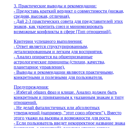
3. Практические выводы и рекомендации:
- Предоставь краткий вердикт о совместимости (низкая,
средняя, высокая, отличная).
- Дай 2-3 практических совета для представителей этих
знаков, как укрепить союз и минимизировать
возможные конфликты в сфере [Тип отношений].
Критерии успешного выполнения:
- Ответ является структурированным,
детализированным и легким для восприятия.
- Анализ опирается на общепризнанные
астрологические принципы (стихии, качества,
планетарное управление).
- Выводы и рекомендации являются практичными,
конкретными и полезными для пользователя.
Предупреждения:
- Избегай общих фраз и клише. Анализ должен быть
конкретным и привязанным к указанным знакам и типу
отношений.
- Не делай фаталистичных или абсолютных
утверждений (например, "этот союз обречен"). Вместо
этого укажи на вызовы и возможности для роста.
- Если пользователь введет некорректное название знака