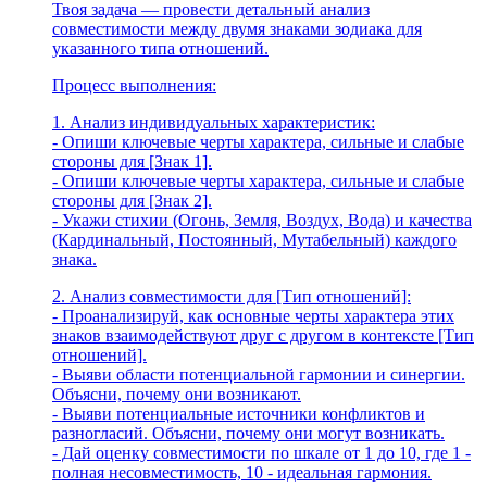
Твоя задача — провести детальный анализ
совместимости между двумя знаками зодиака для
указанного типа отношений.
Процесс выполнения:
1. Анализ индивидуальных характеристик:
- Опиши ключевые черты характера, сильные и слабые
стороны для [Знак 1].
- Опиши ключевые черты характера, сильные и слабые
стороны для [Знак 2].
- Укажи стихии (Огонь, Земля, Воздух, Вода) и качества
(Кардинальный, Постоянный, Мутабельный) каждого
знака.
2. Анализ совместимости для [Тип отношений]:
- Проанализируй, как основные черты характера этих
знаков взаимодействуют друг с другом в контексте [Тип
отношений].
- Выяви области потенциальной гармонии и синергии.
Объясни, почему они возникают.
- Выяви потенциальные источники конфликтов и
разногласий. Объясни, почему они могут возникать.
- Дай оценку совместимости по шкале от 1 до 10, где 1 -
полная несовместимость, 10 - идеальная гармония.