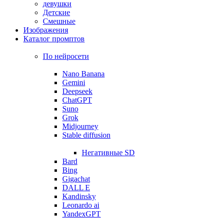
девушки
Детские
Смешные
Изображения
Каталог промптов
По нейросети
Nano Banana
Gemini
Deepseek
ChatGPT
Suno
Grok
Midjourney
Stable diffusion
Негативные SD
Bard
Bing
Gigachat
DALL E
Kandinsky
Leonardo ai
YandexGPT