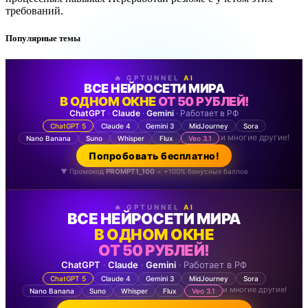
требований.
Популярные темы
🔥 GPTUNNEL
AI
ВСЕ НЕЙРОСЕТИ МИРА
В ОДНОМ ОКНЕ
ОТ 50 РУБЛЕЙ!
ChatGPT
·
Claude
·
Gemini
· Работает в РФ
ChatGPT 5
Claude 4
Gemini 3
MidJourney
Sora
и многие другие!
Nano Banana
Suno
Whisper
Flux
Veo 3.1
Попробовать бесплатно!
▼ Промокод
PROMPT1_100
= +100% бонусных баллов
🔥 GPTUNNEL
AI
ВСЕ НЕЙРОСЕТИ МИРА
В ОДНОМ ОКНЕ
ОТ 50 РУБЛЕЙ!
ChatGPT
·
Claude
·
Gemini
· Работает в РФ
ChatGPT 5
Claude 4
Gemini 3
MidJourney
Sora
и многие другие!
Nano Banana
Suno
Whisper
Flux
Veo 3.1