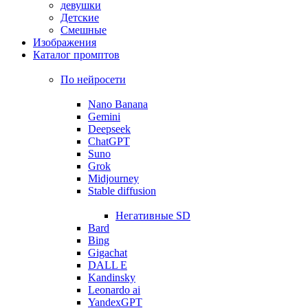
девушки
Детские
Смешные
Изображения
Каталог промптов
По нейросети
Nano Banana
Gemini
Deepseek
ChatGPT
Suno
Grok
Midjourney
Stable diffusion
Негативные SD
Bard
Bing
Gigachat
DALL E
Kandinsky
Leonardo ai
YandexGPT