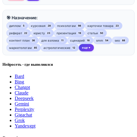
🎯 Назначение:
диплом
курсовая
психологам
карточки товара
5
28
98
23
реферат
юристу
презентация
статьи
22
23
19
50
контент план
для взлома
сценарий
smm
seo
36
11
16
54
88
маркетологам
астрологические
еще
85
12
▼
Нейросеть - где выполнялся
Bard
Bing
Chatgpt
Claude
Deepseek
Gemini
Perplexity
Gigachat
Grok
Yandexgpt