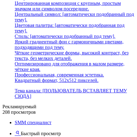
Центрированная композиция с крупным, простым
значком или символом посередине.
Центральный символ: [автоматически подобранный под
тему].
Цветовая палитра: [автоматически подобранная под
тему].
Стиль: [автоматически подобранный под тему].
Яркий градиентный фон с гармоничными цветами,
подходящими под тему.
Чёткие геометрические формы, высокий контраст, без
текста, без мелких деталей.
Оптимизировано для отображения в малом размере,
чёткие края.
Профессиональная, современная эстетика.
Квадратный формат, 512x512 пикселей.
Тема канала: [ПОЛЬЗОВАТЕЛЬ ВСТАВЛЯЕТ ТЕМУ
СЮДА]
Рекламируемый
208 просмотров
SMM специалист
Быстрый просмотр