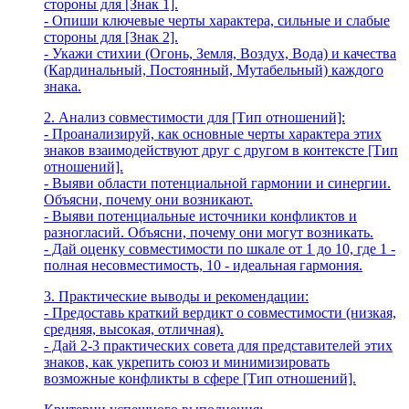
стороны для [Знак 1].
- Опиши ключевые черты характера, сильные и слабые
стороны для [Знак 2].
- Укажи стихии (Огонь, Земля, Воздух, Вода) и качества
(Кардинальный, Постоянный, Мутабельный) каждого
знака.
2. Анализ совместимости для [Тип отношений]:
- Проанализируй, как основные черты характера этих
знаков взаимодействуют друг с другом в контексте [Тип
отношений].
- Выяви области потенциальной гармонии и синергии.
Объясни, почему они возникают.
- Выяви потенциальные источники конфликтов и
разногласий. Объясни, почему они могут возникать.
- Дай оценку совместимости по шкале от 1 до 10, где 1 -
полная несовместимость, 10 - идеальная гармония.
3. Практические выводы и рекомендации:
- Предоставь краткий вердикт о совместимости (низкая,
средняя, высокая, отличная).
- Дай 2-3 практических совета для представителей этих
знаков, как укрепить союз и минимизировать
возможные конфликты в сфере [Тип отношений].