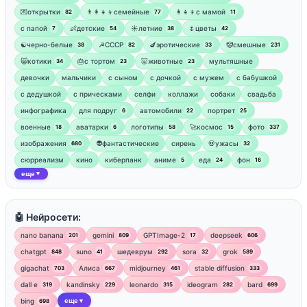
💌открытки
👨‍👩‍👧‍👦семейные
👩‍👧‍👦с мамой
82
77
11
‍с папой
👶детские
☀️летние
🌷цветы
7
54
38
42
☯︎черно-белые
☭СССР
🍆эротические
🤡смешные
38
82
33
231
😸котики
🎂с тортом
🐷животные
мультяшные
34
23
23
девочки
мальчики
с сыном
с дочкой
с мужем
с бабушкой
с дедушкой
с прическами
селфи
коллажи
собаки
свадьба
инфографика
для подруг
автомобили
портрет
6
22
25
военные
аватарки
логотипы
🚀космос
фото
18
6
58
15
337
изображения
👽фантастические
сирень
💀ужасы
680
32
сюрреализм
кино
киберпанк
аниме
еда
фон
5
24
16
еще
▼
🤖 Нейросети:
nano banana
gemini
GPTImage-2
deepseek
201
809
17
606
chatgpt
suno
шедеврум
sora
grok
848
41
292
32
589
gigachat
Алиса
midjourney
stable diffusion
703
667
461
333
dall e
kandinsky
leonardo
ideogram
bard
319
229
315
282
699
bing
еще
698
▼