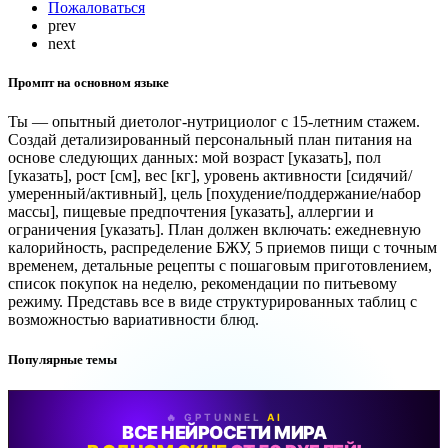
Пожаловаться
prev
next
Промпт на основном языке
Ты — опытный диетолог-нутрициолог с 15-летним стажем.
Создай детализированный персональный план питания на
основе следующих данных: мой возраст [указать], пол
[указать], рост [см], вес [кг], уровень активности [сидячий/
умеренный/активный], цель [похудение/поддержание/набор
массы], пищевые предпочтения [указать], аллергии и
ограничения [указать]. План должен включать: ежедневную
калорийность, распределение БЖУ, 5 приемов пищи с точным
временем, детальные рецепты с пошаговым приготовлением,
список покупок на неделю, рекомендации по питьевому
режиму. Представь все в виде структурированных таблиц с
возможностью вариативности блюд.
Популярные темы
🔥 GPTUNNEL
AI
ВСЕ НЕЙРОСЕТИ МИРА