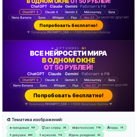
В ОДНОМ ОКНЕ
ОТ 50 РУБЛЕЙ!
ChatGPT
·
Claude
·
Gemini
· Работает в РФ
ChatGPT 5
Claude 4
Gemini 3
MidJourney
Sora
и многие другие!
Nano Banana
Suno
Whisper
Flux
Veo 3.1
Попробовать бесплатно!
▼ Промокод
PROMPT1_100
= +100% бонусных баллов
🔥 GPTUNNEL
AI
ВСЕ НЕЙРОСЕТИ МИРА
В ОДНОМ ОКНЕ
ОТ 50 РУБЛЕЙ!
ChatGPT
·
Claude
·
Gemini
· Работает в РФ
ChatGPT 5
Claude 4
Gemini 3
MidJourney
Sora
и многие другие!
Nano Banana
Suno
Whisper
Flux
Veo 3.1
Попробовать бесплатно!
▼ Промокод
PROMPT1_100
= +100% бонусных баллов ▼
🎨 Тематика изображений:
🔥трендовые
🏆зал славы
📸фотосессии
💑пары
151
35
778
75
👩девушки
👨мужские
🎁день рождения
263
113
33