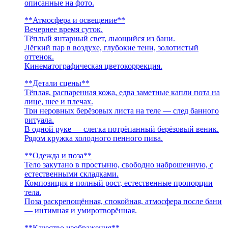
описанные на фото.
**Атмосфера и освещение**
Вечернее время суток.
Тёплый янтарный свет, льющийся из бани.
Лёгкий пар в воздухе, глубокие тени, золотистый
оттенок.
Кинематографическая цветокоррекция.
**Детали сцены**
Тёплая, распаренная кожа, едва заметные капли пота на
лице, шее и плечах.
Три неровных берёзовых листа на теле — след банного
ритуала.
В одной руке — слегка потрёпанный берёзовый веник.
Рядом кружка холодного пенного пива.
**Одежда и поза**
Тело закутано в простыню, свободно наброшенную, с
естественными складками.
Композиция в полный рост, естественные пропорции
тела.
Поза раскрепощённая, спокойная, атмосфера после бани
— интимная и умиротворённая.
**Качество изображения**