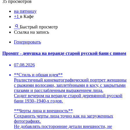
35 просмотров
на пятницу
+1
в Кафе
Быстрый просмотр
Ссылка на запись
Генерировать
Промпт - девушка на веранде старой русской бани с пивом
07.08.2026
**Стиль и общая идея**
Реалистичный кинематографический портрет женщины
с рыжими волосами, заплетёнными в косу, с закрытыми
глазами и расслабленным выражением лица.
Сидит вечером на веранде старой деревянной русской
бани 1930–1940-х годов.
**Черты лица и внешность**
Сохранить черты лица точно как на загруженных
фотографиях.
Не добавлять посторонние детали внешности, не