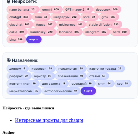
🤖 Нейросети:
nano banana
gemini
GPTImage-2
deepseek
201
809
17
606
chatgpt
suno
шедеврум
sora
grok
848
41
292
32
589
gigachat
Алиса
midjourney
stable diffusion
703
667
461
333
dall e
kandinsky
leonardo
ideogram
bard
319
229
315
282
699
bing
еще
698
▼
🎯 Назначение:
диплом
курсовая
психологам
карточки товара
5
28
98
23
реферат
юристу
презентация
статьи
22
23
19
50
контент план
для взлома
сценарий
smm
seo
36
11
16
54
88
маркетологам
астрологические
еще
85
12
▼
Нейросеть - где выполнялся
Интересные промты для chatgpt
Author