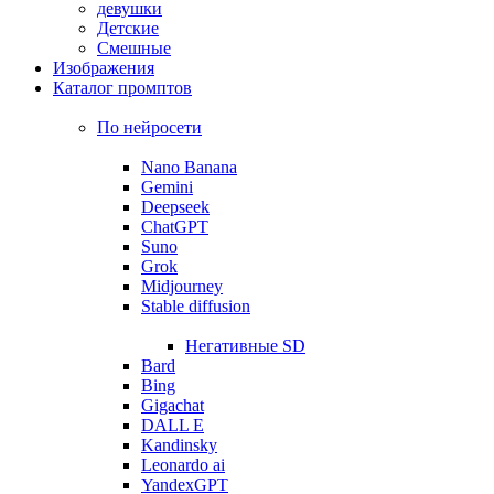
девушки
Детские
Смешные
Изображения
Каталог промптов
По нейросети
Nano Banana
Gemini
Deepseek
ChatGPT
Suno
Grok
Midjourney
Stable diffusion
Негативные SD
Bard
Bing
Gigachat
DALL E
Kandinsky
Leonardo ai
YandexGPT