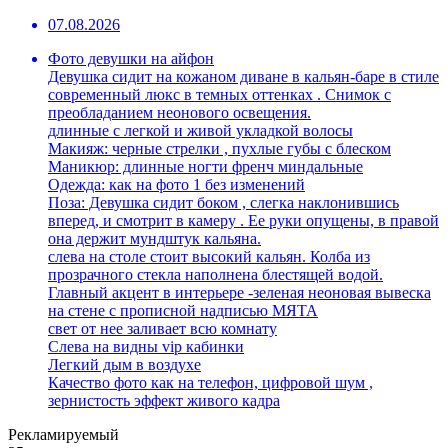
07.08.2026
Фото девушки на айфон
Девушка сидит на кожаном диване в кальян-баре в стиле
современный люкс в темных оттенках . Снимок с
преобладанием неонового освещения.
длинные с легкой и живой укладкой волосы
Макияж: черные стрелки , пухлые губы с блеском
Маникюр: длинные ногти френч миндальные
Одежда: как на фото 1 без изменений
Поза: Девушка сидит боком , слегка наклонившись
вперед, и смотрит в камеру . Ее руки опущены, в правой
она держит мундштук кальяна.
слева на столе стоит высокий кальян. Колба из
прозрачного стекла наполнена блестящей водой.
Главный акцент в интерьере -зеленая неоновая вывеска
на стене с прописной надписью МЯТА
свет от нее заливает всю комнату
Слева на видны vip кабинки
Легкий дым в воздухе
Качество фото как на телефон, цифровой шум ,
зернистость эффект живого кадра
Рекламируемый