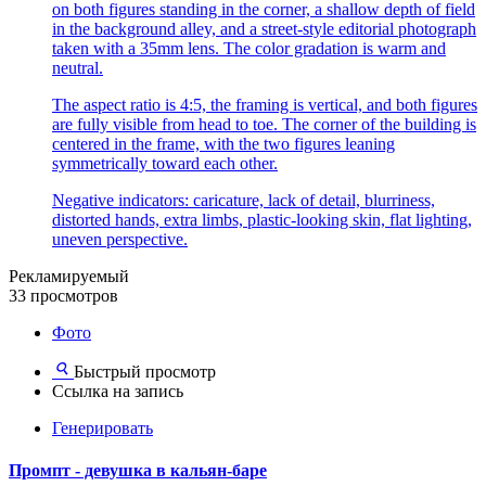
on both figures standing in the corner, a shallow depth of field
in the background alley, and a street-style editorial photograph
taken with a 35mm lens. The color gradation is warm and
neutral.
The aspect ratio is 4:5, the framing is vertical, and both figures
are fully visible from head to toe. The corner of the building is
centered in the frame, with the two figures leaning
symmetrically toward each other.
Negative indicators: caricature, lack of detail, blurriness,
distorted hands, extra limbs, plastic-looking skin, flat lighting,
uneven perspective.
Рекламируемый
33 просмотров
Фото
Быстрый просмотр
Ссылка на запись
Генерировать
Промпт - девушка в кальян-баре