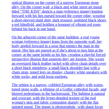
optical illusion on the corner of a narrow European stone
alley. On the corner wall, a black and white street art mural
titled "THE KISS" depicts a man (reference image) leaning
forward with his lips pursed toward the corner edge, wearing
a short-sleeved plaid shirt, dark trousers, polished black shoes,
a red blindfold, and holding a bouquet of vibrant red roses
behind his back in one hand.
On the adjacent corner of the same building, a real young
woman (reference image) leans from the opposite wall, her
body angled forward in a pose that mimics the man in the
mural. Her lips are pursed as if she's about to kiss him at the
corner, at the same height as his lips, creating a playful forced
perspective illusion that suggests they are kissing. She wears
an oversized black leather jacket with silver chain details over
a short black minidress, a small black shoulder bag with a
chain strap, toned legs on display, chunky white sneakers with
white socks, and gold hoop earrings.
The setting is a narrow, cobbled European alley with warm-
toned stone walls, a glimpse of a Gothic cathedral facade, and
blurred pedestrians in the background. The lighting is natural
and overcast, with the hyper-detailed texture of the real
woman's skin and fabric contrasting sharply with the flat,
painted mural. The image is photorealistic, with sharp focus