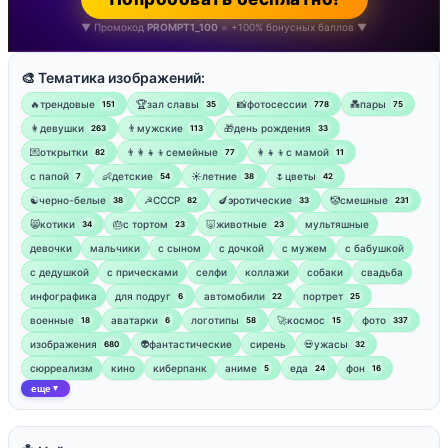
▼ Промокод
PROMPT1_100
= +100% бонусных баллов ▼
🎨 Тематика изображений:
🔥трендовые
🏆зал славы
📸фотосессии
💑пары
151
35
778
75
👩девушки
👨мужские
🎁день рождения
263
113
33
💌открытки
👨‍👩‍👧‍👦семейные
👩‍👧‍👦с мамой
82
77
11
‍с папой
👶детские
☀️летние
🌷цветы
7
54
38
42
☯︎черно-белые
☭СССР
🍆эротические
🤡смешные
38
82
33
231
😸котики
🎂с тортом
🐷животные
мультяшные
34
23
23
девочки
мальчики
с сыном
с дочкой
с мужем
с бабушкой
с дедушкой
с прическами
селфи
коллажи
собаки
свадьба
инфографика
для подруг
автомобили
портрет
6
22
25
военные
аватарки
логотипы
🚀космос
фото
18
6
58
15
337
изображения
👽фантастические
сирень
💀ужасы
680
32
сюрреализм
кино
киберпанк
аниме
еда
фон
5
24
16
еще
▼