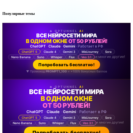
Популярные темы
🔥 GPTUNNEL
AI
ВСЕ НЕЙРОСЕТИ МИРА
В ОДНОМ ОКНЕ
ОТ 50 РУБЛЕЙ!
ChatGPT
·
Claude
·
Gemini
· Работает в РФ
ChatGPT 5
Claude 4
Gemini 3
MidJourney
Sora
и многие другие!
Nano Banana
Suno
Whisper
Flux
Veo 3.1
Попробовать бесплатно!
▼ Промокод
PROMPT1_100
= +100% бонусных баллов
🔥 GPTUNNEL
AI
ВСЕ НЕЙРОСЕТИ МИРА
В ОДНОМ ОКНЕ
ОТ 50 РУБЛЕЙ!
ChatGPT
·
Claude
·
Gemini
· Работает в РФ
ChatGPT 5
Claude 4
Gemini 3
MidJourney
Sora
и многие другие!
Nano Banana
Suno
Whisper
Flux
Veo 3.1
Попробовать бесплатно!