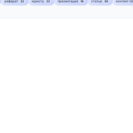
реферат
юристу
презентация
статьи
контент п
22
23
19
50