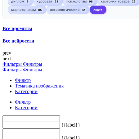
диплом
курсовая
психологам
карточки товара
5
28
98
23
маркетологам
астрологические
85
12
еще
▼
Все промпты
Все нейросети
prev
next
Фильтры
Фильтры
Фильтры
Фильтры
Фильтр
Тематика изображения
Категории
Фильтр
Категории
{{label}}
{{label}}