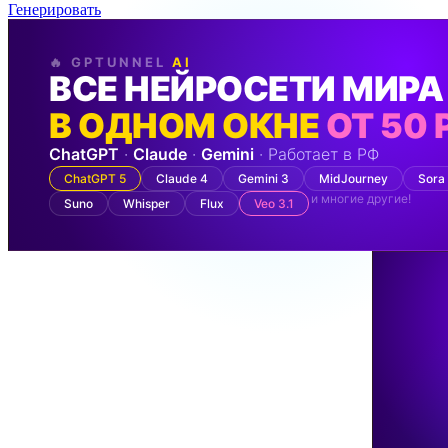
Генерировать
🔥 GPTUNNEL
AI
ВСЕ НЕЙРОСЕТИ МИРА
В ОДНОМ ОКНЕ
ОТ 50 
ChatGPT
·
Claude
·
Gemini
· Работает в РФ
ChatGPT 5
Claude 4
Gemini 3
MidJourney
Sora
и многие другие!
Suno
Whisper
Flux
Veo 3.1