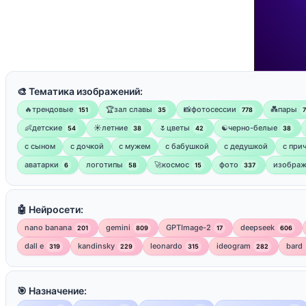
🎨 Тематика изображений:
🔥трендовые
🏆зал славы
📸фотосессии
💑пары
151
35
778
👶детские
☀️летние
🌷цветы
☯︎черно-белые
54
38
42
38
с сыном
с дочкой
с мужем
с бабушкой
с дедушкой
с при
аватарки
логотипы
🚀космос
фото
изображ
6
58
15
337
🤖 Нейросети:
nano banana
gemini
GPTImage-2
deepseek
201
809
17
606
dall e
kandinsky
leonardo
ideogram
bard
319
229
315
282
🎯 Назначение: