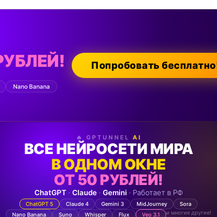
РУБЛЕЙ!
Попробовать бесплатно
Nano Banana
🔥 GPTUNNEL
AI
ВСЕ НЕЙРОСЕТИ МИРА
В ОДНОМ ОКНЕ
ОТ 50 РУБЛЕЙ!
ChatGPT
·
Claude
·
Gemini
· Работает в РФ
ChatGPT 5
Claude 4
Gemini 3
MidJourney
Sora
и многие другие!
Nano Banana
Suno
Whisper
Flux
Veo 3.1