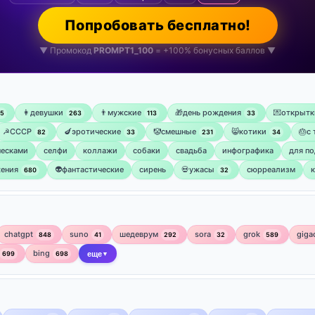
Попробовать бесплатно!
▼ Промокод
PROMPT1_100
= +100% бонусных баллов ▼
👩девушки
👨мужские
🎁день рождения
💌открытк
75
263
113
33
☭СССР
🍆эротические
🤡смешные
😸котики
🎂с
82
33
231
34
ческами
селфи
коллажи
собаки
свадьба
инфографика
для по
ения
👽фантастические
сирень
💀ужасы
сюрреализм
680
32
chatgpt
suno
шедеврум
sora
grok
giga
848
41
292
32
589
bing
699
698
еще
▼