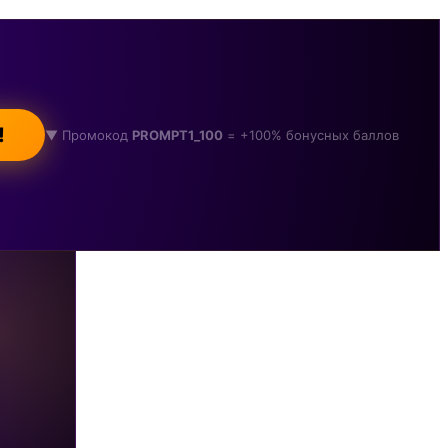
!
▼ Промокод
PROMPT1_100
= +100% бонусных баллов