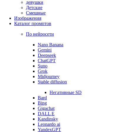
девушки
Детские
Смешные
Изображения
Каталог промптов
По нейросети
Nano Banana
Gemini
Deepseek
ChatGPT
Suno
Grok
Midjourney
Stable diffusion
Негативные SD
Bard
Bing
Gigachat
DALL E
Kandinsky
Leonardo ai
YandexGPT