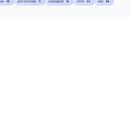
лан
для взлома
сценарий
smm
seo
36
11
16
54
88