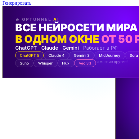
Генерировать
🔥 GPTUNNEL
AI
ВСЕ НЕЙРОСЕТИ МИРА
В ОДНОМ ОКНЕ
ОТ 50 
ChatGPT
·
Claude
·
Gemini
· Работает в РФ
ChatGPT 5
Claude 4
Gemini 3
MidJourney
Sora
и многие другие!
Suno
Whisper
Flux
Veo 3.1