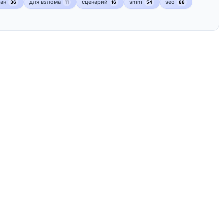
лан
для взлома
сценарий
smm
seo
36
11
16
54
88