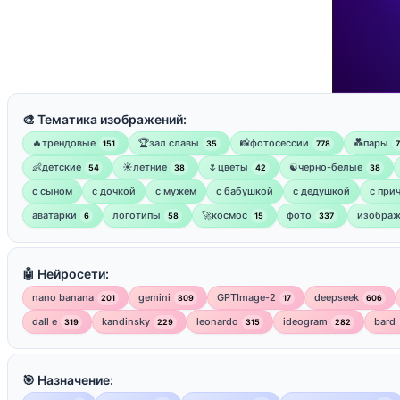
🎨 Тематика изображений:
🔥трендовые
🏆зал славы
📸фотосессии
💑пары
151
35
778
👶детские
☀️летние
🌷цветы
☯︎черно-белые
54
38
42
38
с сыном
с дочкой
с мужем
с бабушкой
с дедушкой
с при
аватарки
логотипы
🚀космос
фото
изображ
6
58
15
337
🤖 Нейросети:
nano banana
gemini
GPTImage-2
deepseek
201
809
17
606
dall e
kandinsky
leonardo
ideogram
bard
319
229
315
282
🎯 Назначение: