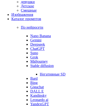
девушки
Детские
Смешные
Изображения
Каталог промптов
По нейросети
Nano Banana
Gemini
Deepseek
ChatGPT
Suno
Grok
Midjourney
Stable diffusion
Негативные SD
Bard
Bing
Gigachat
DALL E
Kandinsky
Leonardo ai
YandexGPT