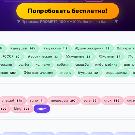
Попробовать бесплатно!
▼ Промокод
PROMPT1_100
= +100% бонусных баллов ▼
👩девушки
👨мужские
🎁день рождения
💌открытк
75
263
113
33
☭СССР
🍆эротические
🤡смешные
😸котики
🎂с
82
33
231
34
ческами
селфи
коллажи
собаки
свадьба
инфографика
для по
ения
👽фантастические
сирень
💀ужасы
сюрреализм
680
32
chatgpt
suno
шедеврум
sora
grok
giga
848
41
292
32
589
bing
699
698
еще
▼