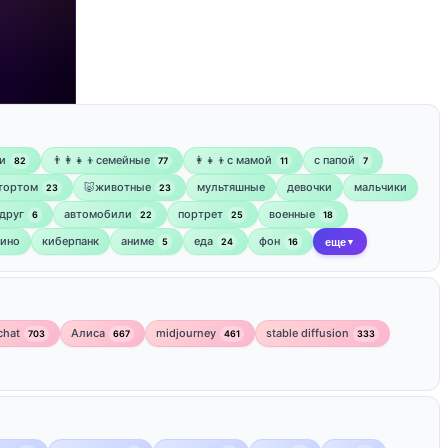
и
👨‍👩‍👧‍👦семейные
👩‍👧‍👦с мамой
‍с папой
82
77
11
7
 тортом
🐷животные
мультяшные
девочки
мальчики
23
23
друг
автомобили
портрет
военные
6
22
25
18
кино
киберпанк
аниме
еда
фон
5
24
16
еще
▼
chat
Алиса
midjourney
stable diffusion
703
667
461
333