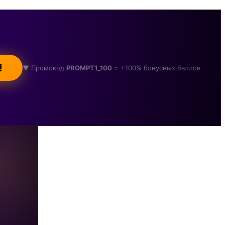
!
▼ Промокод
PROMPT1_100
= +100% бонусных баллов