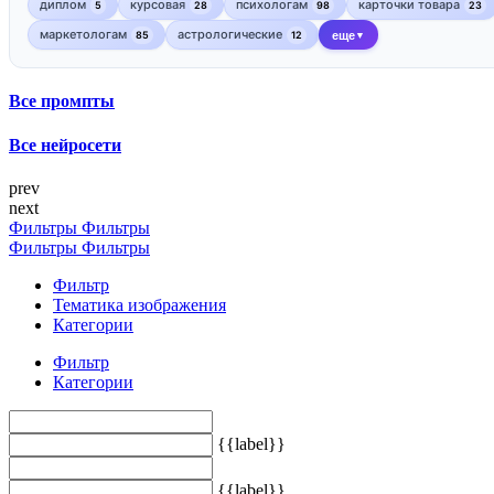
диплом
курсовая
психологам
карточки товара
5
28
98
23
маркетологам
астрологические
85
12
еще
▼
Все промпты
Все нейросети
prev
next
Фильтры
Фильтры
Фильтры
Фильтры
Фильтр
Тематика изображения
Категории
Фильтр
Категории
{{label}}
{{label}}