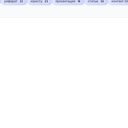
реферат
юристу
презентация
статьи
контент п
22
23
19
50