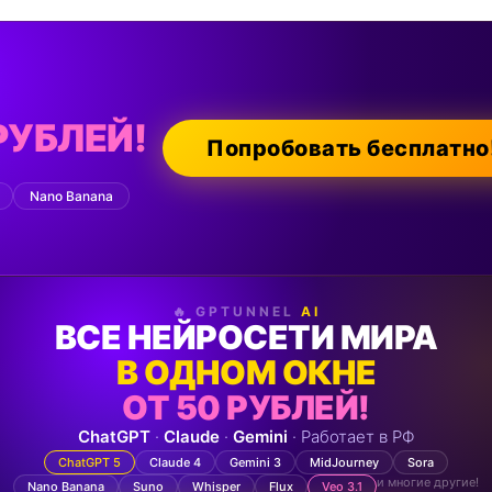
РУБЛЕЙ!
Попробовать бесплатно
Nano Banana
🔥 GPTUNNEL
AI
ВСЕ НЕЙРОСЕТИ МИРА
В ОДНОМ ОКНЕ
ОТ 50 РУБЛЕЙ!
ChatGPT
·
Claude
·
Gemini
· Работает в РФ
ChatGPT 5
Claude 4
Gemini 3
MidJourney
Sora
и многие другие!
Nano Banana
Suno
Whisper
Flux
Veo 3.1