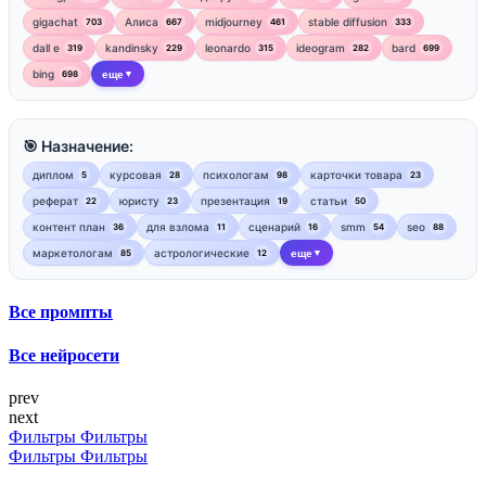
gigachat
Алиса
midjourney
stable diffusion
703
667
461
333
dall e
kandinsky
leonardo
ideogram
bard
319
229
315
282
699
bing
еще
698
▼
🎯 Назначение:
диплом
курсовая
психологам
карточки товара
5
28
98
23
реферат
юристу
презентация
статьи
22
23
19
50
контент план
для взлома
сценарий
smm
seo
36
11
16
54
88
маркетологам
астрологические
еще
85
12
▼
Все промпты
Все нейросети
prev
next
Фильтры
Фильтры
Фильтры
Фильтры