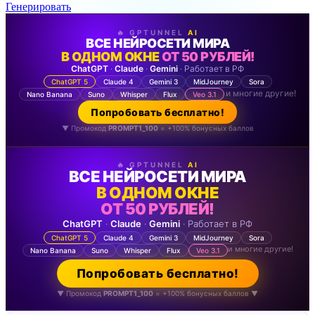
Генерировать
🔥 GPTUNNEL
AI
ВСЕ НЕЙРОСЕТИ МИРА
В ОДНОМ ОКНЕ
ОТ 50 РУБЛЕЙ!
ChatGPT
·
Claude
·
Gemini
· Работает в РФ
ChatGPT 5
Claude 4
Gemini 3
MidJourney
Sora
и многие другие!
Nano Banana
Suno
Whisper
Flux
Veo 3.1
Попробовать бесплатно!
▼ Промокод
PROMPT1_100
= +100% бонусных баллов
🔥 GPTUNNEL
AI
ВСЕ НЕЙРОСЕТИ МИРА
В ОДНОМ ОКНЕ
ОТ 50 РУБЛЕЙ!
ChatGPT
·
Claude
·
Gemini
· Работает в РФ
ChatGPT 5
Claude 4
Gemini 3
MidJourney
Sora
и многие другие!
Nano Banana
Suno
Whisper
Flux
Veo 3.1
Попробовать бесплатно!
▼ Промокод
PROMPT1_100
= +100% бонусных баллов ▼