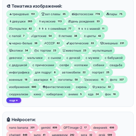
🎨 Тематика изображений:
🔥трендовые
🏆зал славы
📸фотосессии
💑пары
151
35
778
75
👩девушки
👨мужские
🎁день рождения
263
113
33
💌открытки
👨‍👩‍👧‍👦семейные
👩‍👧‍👦с мамой
82
77
11
‍с папой
👶детские
☀️летние
🌷цветы
7
54
38
42
☯︎черно-белые
☭СССР
🍆эротические
🤡смешные
38
82
33
231
😸котики
🎂с тортом
🐷животные
мультяшные
34
23
23
девочки
мальчики
с сыном
с дочкой
с мужем
с бабушкой
с дедушкой
с прическами
селфи
коллажи
собаки
свадьба
инфографика
для подруг
автомобили
портрет
6
22
25
военные
аватарки
логотипы
🚀космос
фото
18
6
58
15
337
изображения
👽фантастические
сирень
💀ужасы
680
32
сюрреализм
кино
киберпанк
аниме
еда
фон
5
24
16
еще
▼
🤖 Нейросети:
nano banana
gemini
GPTImage-2
deepseek
201
809
17
606
chatgpt
suno
шедеврум
sora
grok
848
41
292
32
589