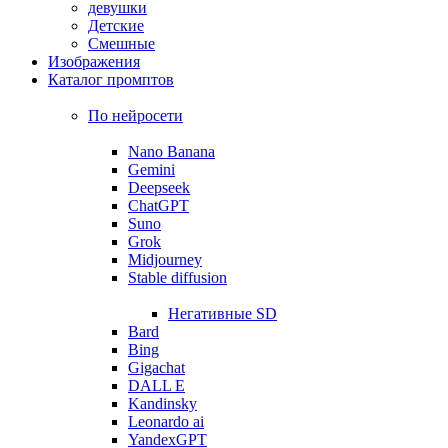
девушки
Детские
Смешные
Изображения
Каталог промптов
По нейросети
Nano Banana
Gemini
Deepseek
ChatGPT
Suno
Grok
Midjourney
Stable diffusion
Негативные SD
Bard
Bing
Gigachat
DALL E
Kandinsky
Leonardo ai
YandexGPT