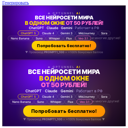
Генерировать
🔥 GPTUNNEL
AI
ВСЕ НЕЙРОСЕТИ МИРА
В ОДНОМ ОКНЕ
ОТ 50 РУБЛЕЙ!
ChatGPT
·
Claude
·
Gemini
· Работает в РФ
ChatGPT 5
Claude 4
Gemini 3
MidJourney
Sora
и многие другие!
Nano Banana
Suno
Whisper
Flux
Veo 3.1
Попробовать бесплатно!
▼ Промокод
PROMPT1_100
= +100% бонусных баллов
🔥 GPTUNNEL
AI
ВСЕ НЕЙРОСЕТИ МИРА
В ОДНОМ ОКНЕ
ОТ 50 РУБЛЕЙ!
ChatGPT
·
Claude
·
Gemini
· Работает в РФ
ChatGPT 5
Claude 4
Gemini 3
MidJourney
Sora
и многие другие!
Nano Banana
Suno
Whisper
Flux
Veo 3.1
Попробовать бесплатно!
▼ Промокод
PROMPT1_100
= +100% бонусных баллов ▼