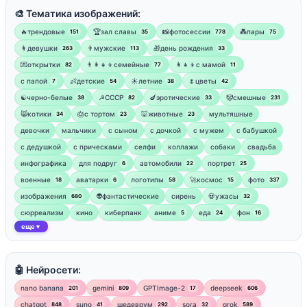
🎨 Тематика изображений:
🔥трендовые
🏆зал славы
📸фотосессии
💑пары
151
35
778
75
👩девушки
👨мужские
🎁день рождения
263
113
33
💌открытки
👨‍👩‍👧‍👦семейные
👩‍👧‍👦с мамой
82
77
11
‍с папой
👶детские
☀️летние
🌷цветы
7
54
38
42
☯︎черно-белые
☭СССР
🍆эротические
🤡смешные
38
82
33
231
😸котики
🎂с тортом
🐷животные
мультяшные
34
23
23
девочки
мальчики
с сыном
с дочкой
с мужем
с бабушкой
с дедушкой
с прическами
селфи
коллажи
собаки
свадьба
инфографика
для подруг
автомобили
портрет
6
22
25
военные
аватарки
логотипы
🚀космос
фото
18
6
58
15
337
изображения
👽фантастические
сирень
💀ужасы
680
32
сюрреализм
кино
киберпанк
аниме
еда
фон
5
24
16
еще
▼
🤖 Нейросети:
nano banana
gemini
GPTImage-2
deepseek
201
809
17
606
chatgpt
suno
шедеврум
sora
grok
848
41
292
32
589