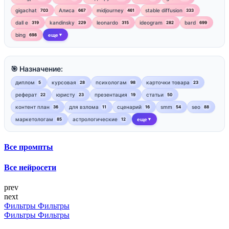
gigachat
Алиса
midjourney
stable diffusion
703
667
461
333
dall e
kandinsky
leonardo
ideogram
bard
319
229
315
282
699
bing
еще
698
▼
🎯 Назначение:
диплом
курсовая
психологам
карточки товара
5
28
98
23
реферат
юристу
презентация
статьи
22
23
19
50
контент план
для взлома
сценарий
smm
seo
36
11
16
54
88
маркетологам
астрологические
еще
85
12
▼
Все промпты
Все нейросети
prev
next
Фильтры
Фильтры
Фильтры
Фильтры