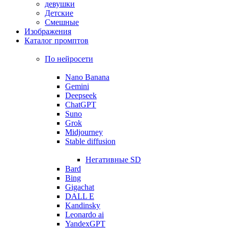
девушки
Детские
Смешные
Изображения
Каталог промптов
По нейросети
Nano Banana
Gemini
Deepseek
ChatGPT
Suno
Grok
Midjourney
Stable diffusion
Негативные SD
Bard
Bing
Gigachat
DALL E
Kandinsky
Leonardo ai
YandexGPT