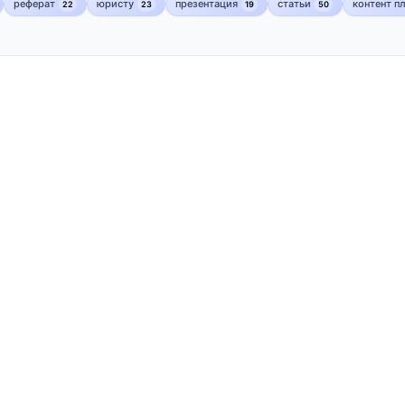
реферат
юристу
презентация
статьи
контент п
22
23
19
50