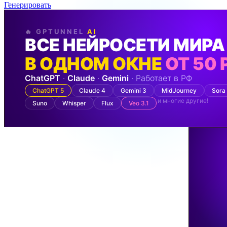
Генерировать
🔥 GPTUNNEL
AI
ВСЕ НЕЙРОСЕТИ МИРА
В ОДНОМ ОКНЕ
ОТ 50 
ChatGPT
·
Claude
·
Gemini
· Работает в РФ
ChatGPT 5
Claude 4
Gemini 3
MidJourney
Sora
и многие другие!
Suno
Whisper
Flux
Veo 3.1