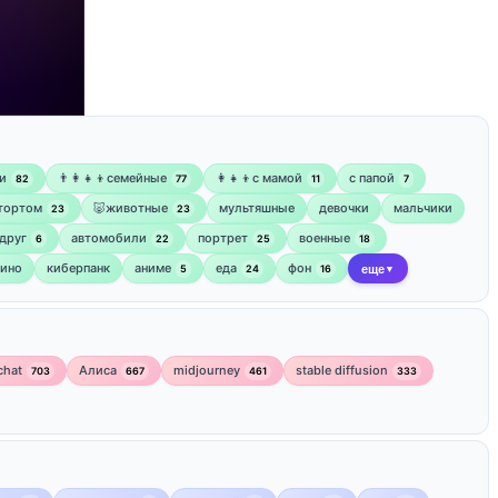
и
👨‍👩‍👧‍👦семейные
👩‍👧‍👦с мамой
‍с папой
82
77
11
7
 тортом
🐷животные
мультяшные
девочки
мальчики
23
23
друг
автомобили
портрет
военные
6
22
25
18
кино
киберпанк
аниме
еда
фон
5
24
16
еще
▼
chat
Алиса
midjourney
stable diffusion
703
667
461
333