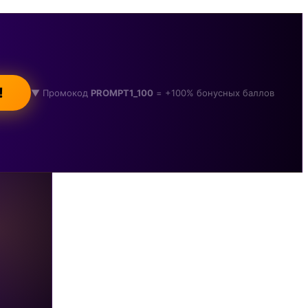
!
▼ Промокод
PROMPT1_100
= +100% бонусных баллов