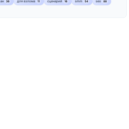
лан
для взлома
сценарий
smm
seo
36
11
16
54
88