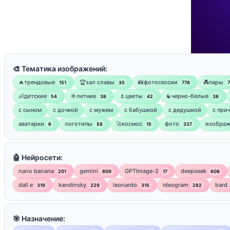
🎨 Тематика изображений:
🔥трендовые
🏆зал славы
📸фотосессии
💑пары
151
35
778
👶детские
☀️летние
🌷цветы
☯︎черно-белые
54
38
42
38
с сыном
с дочкой
с мужем
с бабушкой
с дедушкой
с при
аватарки
логотипы
🚀космос
фото
изображ
6
58
15
337
🤖 Нейросети:
nano banana
gemini
GPTImage-2
deepseek
201
809
17
606
dall e
kandinsky
leonardo
ideogram
bard
319
229
315
282
🎯 Назначение: