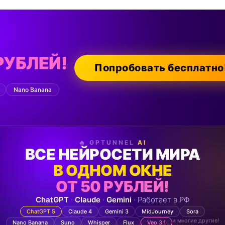
РУБЛЕЙ!
Попробовать бесплатно
Nano Banana
🔥 GPTUNNEL
AI
ВСЕ НЕЙРОСЕТИ МИРА
В ОДНОМ ОКНЕ
ОТ 50 РУБЛЕЙ!
ChatGPT
·
Claude
·
Gemini
· Работает в РФ
ChatGPT 5
Claude 4
Gemini 3
MidJourney
Sora
и многие другие!
Nano Banana
Suno
Whisper
Flux
Veo 3.1