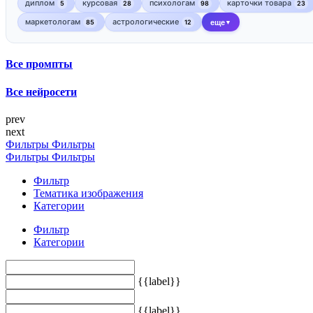
диплом
курсовая
психологам
карточки товара
5
28
98
23
маркетологам
астрологические
85
12
еще
▼
Все промпты
Все нейросети
prev
next
Фильтры
Фильтры
Фильтры
Фильтры
Фильтр
Тематика изображения
Категории
Фильтр
Категории
{{label}}
{{label}}