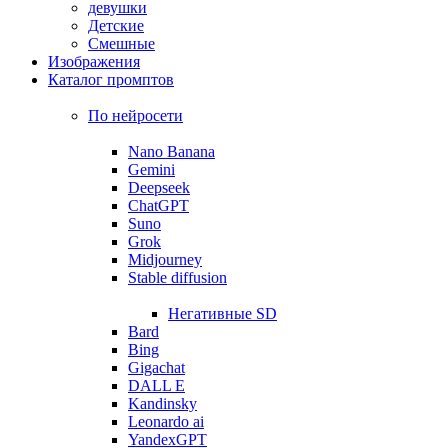
девушки
Детские
Смешные
Изображения
Каталог промптов
По нейросети
Nano Banana
Gemini
Deepseek
ChatGPT
Suno
Grok
Midjourney
Stable diffusion
Негативные SD
Bard
Bing
Gigachat
DALL E
Kandinsky
Leonardo ai
YandexGPT