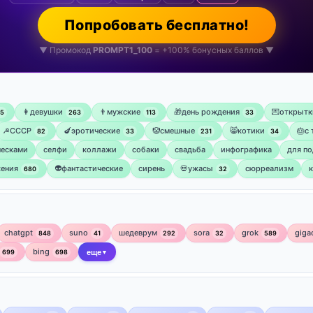
Попробовать бесплатно!
▼ Промокод
PROMPT1_100
= +100% бонусных баллов ▼
👩девушки
👨мужские
🎁день рождения
💌открытк
75
263
113
33
☭СССР
🍆эротические
🤡смешные
😸котики
🎂с
82
33
231
34
ческами
селфи
коллажи
собаки
свадьба
инфографика
для по
ения
👽фантастические
сирень
💀ужасы
сюрреализм
680
32
chatgpt
suno
шедеврум
sora
grok
giga
848
41
292
32
589
bing
699
698
еще
▼