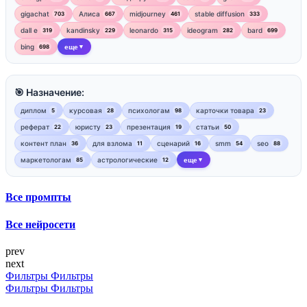
gigachat
Алиса
midjourney
stable diffusion
703
667
461
333
dall e
kandinsky
leonardo
ideogram
bard
319
229
315
282
699
bing
еще
698
▼
🎯 Назначение:
диплом
курсовая
психологам
карточки товара
5
28
98
23
реферат
юристу
презентация
статьи
22
23
19
50
контент план
для взлома
сценарий
smm
seo
36
11
16
54
88
маркетологам
астрологические
еще
85
12
▼
Все промпты
Все нейросети
prev
next
Фильтры
Фильтры
Фильтры
Фильтры