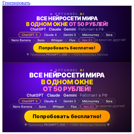
Генерировать
🔥 GPTUNNEL
AI
ВСЕ НЕЙРОСЕТИ МИРА
В ОДНОМ ОКНЕ
ОТ 50 РУБЛЕЙ!
ChatGPT
·
Claude
·
Gemini
· Работает в РФ
ChatGPT 5
Claude 4
Gemini 3
MidJourney
Sora
и многие другие!
Nano Banana
Suno
Whisper
Flux
Veo 3.1
Попробовать бесплатно!
▼ Промокод
PROMPT1_100
= +100% бонусных баллов
🔥 GPTUNNEL
AI
ВСЕ НЕЙРОСЕТИ МИРА
В ОДНОМ ОКНЕ
ОТ 50 РУБЛЕЙ!
ChatGPT
·
Claude
·
Gemini
· Работает в РФ
ChatGPT 5
Claude 4
Gemini 3
MidJourney
Sora
и многие другие!
Nano Banana
Suno
Whisper
Flux
Veo 3.1
Попробовать бесплатно!
▼ Промокод
PROMPT1_100
= +100% бонусных баллов ▼