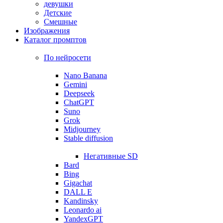
девушки
Детские
Смешные
Изображения
Каталог промптов
По нейросети
Nano Banana
Gemini
Deepseek
ChatGPT
Suno
Grok
Midjourney
Stable diffusion
Негативные SD
Bard
Bing
Gigachat
DALL E
Kandinsky
Leonardo ai
YandexGPT