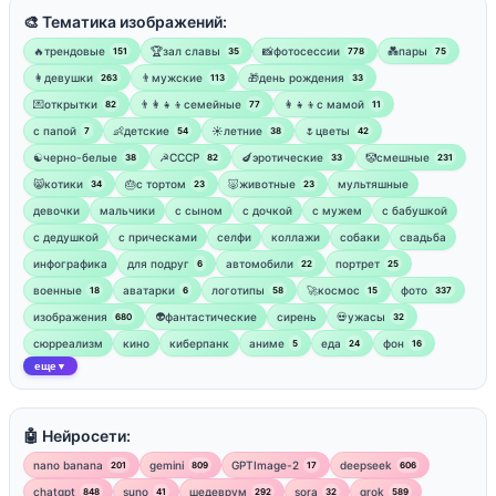
🎨 Тематика изображений:
🔥трендовые
🏆зал славы
📸фотосессии
💑пары
151
35
778
75
👩девушки
👨мужские
🎁день рождения
263
113
33
💌открытки
👨‍👩‍👧‍👦семейные
👩‍👧‍👦с мамой
82
77
11
‍с папой
👶детские
☀️летние
🌷цветы
7
54
38
42
☯︎черно-белые
☭СССР
🍆эротические
🤡смешные
38
82
33
231
😸котики
🎂с тортом
🐷животные
мультяшные
34
23
23
девочки
мальчики
с сыном
с дочкой
с мужем
с бабушкой
с дедушкой
с прическами
селфи
коллажи
собаки
свадьба
инфографика
для подруг
автомобили
портрет
6
22
25
военные
аватарки
логотипы
🚀космос
фото
18
6
58
15
337
изображения
👽фантастические
сирень
💀ужасы
680
32
сюрреализм
кино
киберпанк
аниме
еда
фон
5
24
16
еще
▼
🤖 Нейросети:
nano banana
gemini
GPTImage-2
deepseek
201
809
17
606
chatgpt
suno
шедеврум
sora
grok
848
41
292
32
589