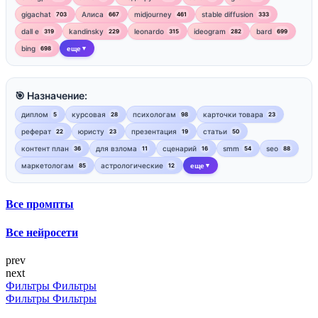
gigachat
Алиса
midjourney
stable diffusion
703
667
461
333
dall e
kandinsky
leonardo
ideogram
bard
319
229
315
282
699
bing
еще
698
▼
🎯 Назначение:
диплом
курсовая
психологам
карточки товара
5
28
98
23
реферат
юристу
презентация
статьи
22
23
19
50
контент план
для взлома
сценарий
smm
seo
36
11
16
54
88
маркетологам
астрологические
еще
85
12
▼
Все промпты
Все нейросети
prev
next
Фильтры
Фильтры
Фильтры
Фильтры