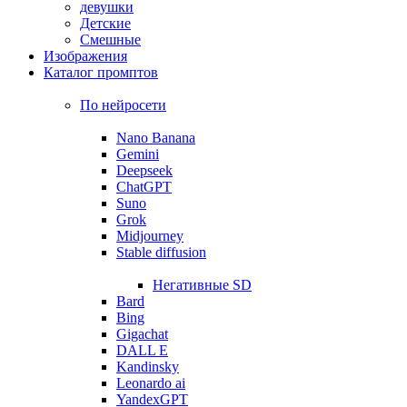
девушки
Детские
Смешные
Изображения
Каталог промптов
По нейросети
Nano Banana
Gemini
Deepseek
ChatGPT
Suno
Grok
Midjourney
Stable diffusion
Негативные SD
Bard
Bing
Gigachat
DALL E
Kandinsky
Leonardo ai
YandexGPT