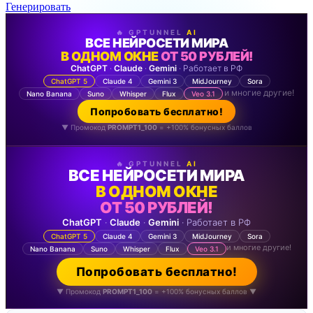
Генерировать
🔥 GPTUNNEL
AI
ВСЕ НЕЙРОСЕТИ МИРА
В ОДНОМ ОКНЕ
ОТ 50 РУБЛЕЙ!
ChatGPT
·
Claude
·
Gemini
· Работает в РФ
ChatGPT 5
Claude 4
Gemini 3
MidJourney
Sora
и многие другие!
Nano Banana
Suno
Whisper
Flux
Veo 3.1
Попробовать бесплатно!
▼ Промокод
PROMPT1_100
= +100% бонусных баллов
🔥 GPTUNNEL
AI
ВСЕ НЕЙРОСЕТИ МИРА
В ОДНОМ ОКНЕ
ОТ 50 РУБЛЕЙ!
ChatGPT
·
Claude
·
Gemini
· Работает в РФ
ChatGPT 5
Claude 4
Gemini 3
MidJourney
Sora
и многие другие!
Nano Banana
Suno
Whisper
Flux
Veo 3.1
Попробовать бесплатно!
▼ Промокод
PROMPT1_100
= +100% бонусных баллов ▼