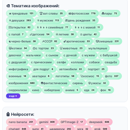
🎨 Тематика изображений:
🔥трендовые
🏆зал славы
📸фотосессии
💑пары
151
35
778
75
👩девушки
👨мужские
🎁день рождения
263
113
33
💌открытки
👨‍👩‍👧‍👦семейные
👩‍👧‍👦с мамой
82
77
11
‍с папой
👶детские
☀️летние
🌷цветы
7
54
38
42
☯︎черно-белые
☭СССР
🍆эротические
🤡смешные
38
82
33
231
😸котики
🎂с тортом
🐷животные
мультяшные
34
23
23
девочки
мальчики
с сыном
с дочкой
с мужем
с бабушкой
с дедушкой
с прическами
селфи
коллажи
собаки
свадьба
инфографика
для подруг
автомобили
портрет
6
22
25
военные
аватарки
логотипы
🚀космос
фото
18
6
58
15
337
изображения
👽фантастические
сирень
💀ужасы
680
32
сюрреализм
кино
киберпанк
аниме
еда
фон
5
24
16
еще
▼
🤖 Нейросети:
nano banana
gemini
GPTImage-2
deepseek
201
809
17
606
chatgpt
suno
шедеврум
sora
grok
848
41
292
32
589