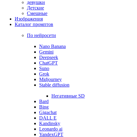
девушки
Детские
Смешные
Изображения
Каталог промптов
По нейросети
Nano Banana
Gemini
Deepseek
ChatGPT
Suno
Grok
Midjourney
Stable diffusion
Негативные SD
Bard
Bing
Gigachat
DALL E
Kandinsky
Leonardo ai
YandexGPT