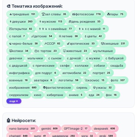
🎨 Тематика изображений:
🔥трендовые
🏆зал славы
📸фотосессии
💑пары
151
35
778
75
👩девушки
👨мужские
🎁день рождения
263
113
33
💌открытки
👨‍👩‍👧‍👦семейные
👩‍👧‍👦с мамой
82
77
11
‍с папой
👶детские
☀️летние
🌷цветы
7
54
38
42
☯︎черно-белые
☭СССР
🍆эротические
🤡смешные
38
82
33
231
😸котики
🎂с тортом
🐷животные
мультяшные
34
23
23
девочки
мальчики
с сыном
с дочкой
с мужем
с бабушкой
с дедушкой
с прическами
селфи
коллажи
собаки
свадьба
инфографика
для подруг
автомобили
портрет
6
22
25
военные
аватарки
логотипы
🚀космос
фото
18
6
58
15
337
изображения
👽фантастические
сирень
💀ужасы
680
32
сюрреализм
кино
киберпанк
аниме
еда
фон
5
24
16
еще
▼
🤖 Нейросети:
nano banana
gemini
GPTImage-2
deepseek
201
809
17
606
chatgpt
suno
шедеврум
sora
grok
848
41
292
32
589