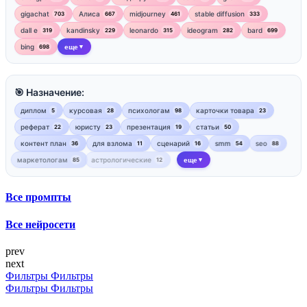
gigachat
Алиса
midjourney
stable diffusion
703
667
461
333
dall e
kandinsky
leonardo
ideogram
bard
319
229
315
282
699
bing
еще
698
▼
🎯 Назначение:
диплом
курсовая
психологам
карточки товара
5
28
98
23
реферат
юристу
презентация
статьи
22
23
19
50
контент план
для взлома
сценарий
smm
seo
36
11
16
54
88
маркетологам
астрологические
еще
85
12
▼
Все промпты
Все нейросети
prev
next
Фильтры
Фильтры
Фильтры
Фильтры