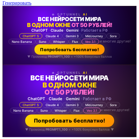
Генерировать
🔥 GPTUNNEL
AI
ВСЕ НЕЙРОСЕТИ МИРА
В ОДНОМ ОКНЕ
ОТ 50 РУБЛЕЙ!
ChatGPT
·
Claude
·
Gemini
· Работает в РФ
ChatGPT 5
Claude 4
Gemini 3
MidJourney
Sora
и многие другие!
Nano Banana
Suno
Whisper
Flux
Veo 3.1
Попробовать бесплатно!
▼ Промокод
PROMPT1_100
= +100% бонусных баллов
🔥 GPTUNNEL
AI
ВСЕ НЕЙРОСЕТИ МИРА
В ОДНОМ ОКНЕ
ОТ 50 РУБЛЕЙ!
ChatGPT
·
Claude
·
Gemini
· Работает в РФ
ChatGPT 5
Claude 4
Gemini 3
MidJourney
Sora
и многие другие!
Nano Banana
Suno
Whisper
Flux
Veo 3.1
Попробовать бесплатно!
▼ Промокод
PROMPT1_100
= +100% бонусных баллов ▼