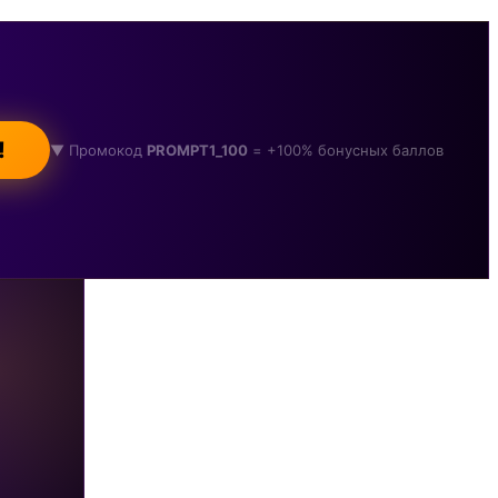
!
▼ Промокод
PROMPT1_100
= +100% бонусных баллов