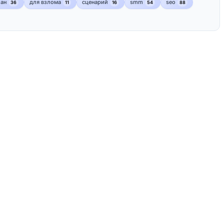
лан
для взлома
сценарий
smm
seo
36
11
16
54
88