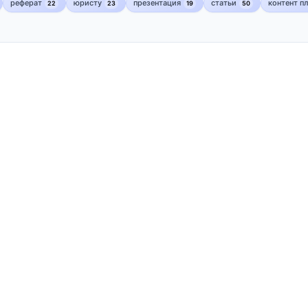
реферат
юристу
презентация
статьи
контент п
22
23
19
50