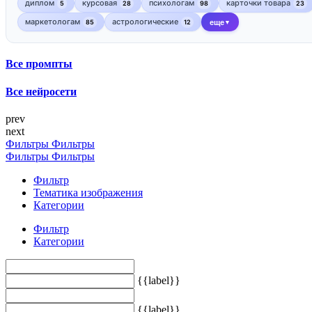
диплом
курсовая
психологам
карточки товара
5
28
98
23
маркетологам
астрологические
85
12
еще
▼
Все промпты
Все нейросети
prev
next
Фильтры
Фильтры
Фильтры
Фильтры
Фильтр
Тематика изображения
Категории
Фильтр
Категории
{{label}}
{{label}}