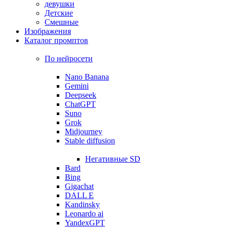
девушки
Детские
Смешные
Изображения
Каталог промптов
По нейросети
Nano Banana
Gemini
Deepseek
ChatGPT
Suno
Grok
Midjourney
Stable diffusion
Негативные SD
Bard
Bing
Gigachat
DALL E
Kandinsky
Leonardo ai
YandexGPT