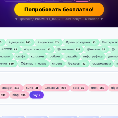
Попробовать бесплатно!
▼ Промокод
PROMPT1_100
= +100% бонусных баллов ▼
👩девушки
👨мужские
🎁день рождения
💌открытк
75
263
113
33
☭СССР
🍆эротические
🤡смешные
😸котики
🎂с
82
33
231
34
ческами
селфи
коллажи
собаки
свадьба
инфографика
для по
ения
👽фантастические
сирень
💀ужасы
сюрреализм
680
32
chatgpt
suno
шедеврум
sora
grok
giga
848
41
292
32
589
bing
699
698
еще
▼