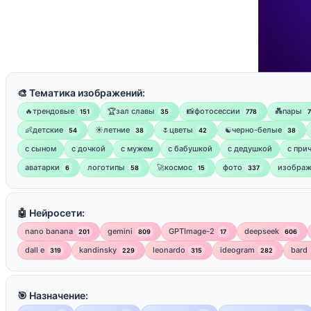
🎨 Тематика изображений:
🔥трендовые
🏆зал славы
📸фотосессии
💑пары
151
35
778
👶детские
☀️летние
🌷цветы
☯︎черно-белые
54
38
42
38
с сыном
с дочкой
с мужем
с бабушкой
с дедушкой
с при
аватарки
логотипы
🚀космос
фото
изображ
6
58
15
337
🤖 Нейросети:
nano banana
gemini
GPTImage-2
deepseek
201
809
17
606
dall e
kandinsky
leonardo
ideogram
bard
319
229
315
282
🎯 Назначение: