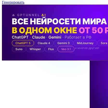
Генерировать
🔥 GPTUNNEL
AI
ВСЕ НЕЙРОСЕТИ МИРА
В ОДНОМ ОКНЕ
ОТ 50 
ChatGPT
·
Claude
·
Gemini
· Работает в РФ
ChatGPT 5
Claude 4
Gemini 3
MidJourney
Sora
и многие другие!
Suno
Whisper
Flux
Veo 3.1