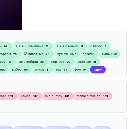
и
👨‍👩‍👧‍👦семейные
👩‍👧‍👦с мамой
‍с папой
82
77
11
7
 тортом
🐷животные
мультяшные
девочки
мальчики
23
23
друг
автомобили
портрет
военные
6
22
25
18
кино
киберпанк
аниме
еда
фон
5
24
16
еще
▼
chat
Алиса
midjourney
stable diffusion
703
667
461
333