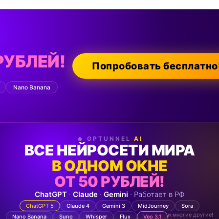
РУБЛЕЙ!
Попробовать бесплатно
Nano Banana
🔥 GPTUNNEL
AI
ВСЕ НЕЙРОСЕТИ МИРА
В ОДНОМ ОКНЕ
ОТ 50 РУБЛЕЙ!
ChatGPT
·
Claude
·
Gemini
· Работает в РФ
ChatGPT 5
Claude 4
Gemini 3
MidJourney
Sora
и многие другие!
Nano Banana
Suno
Whisper
Flux
Veo 3.1