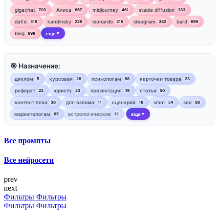
gigachat
Алиса
midjourney
stable diffusion
703
667
461
333
dall e
kandinsky
leonardo
ideogram
bard
319
229
315
282
699
bing
еще
698
▼
🎯 Назначение:
диплом
курсовая
психологам
карточки товара
5
28
98
23
реферат
юристу
презентация
статьи
22
23
19
50
контент план
для взлома
сценарий
smm
seo
36
11
16
54
88
маркетологам
астрологические
еще
85
12
▼
Все промпты
Все нейросети
prev
next
Фильтры
Фильтры
Фильтры
Фильтры