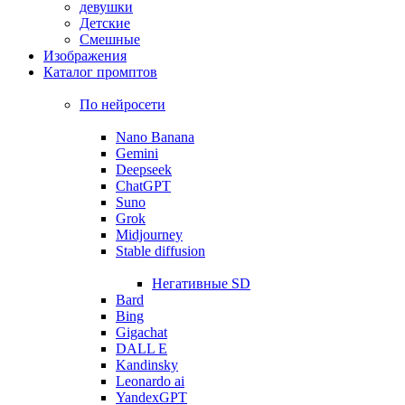
девушки
Детские
Смешные
Изображения
Каталог промптов
По нейросети
Nano Banana
Gemini
Deepseek
ChatGPT
Suno
Grok
Midjourney
Stable diffusion
Негативные SD
Bard
Bing
Gigachat
DALL E
Kandinsky
Leonardo ai
YandexGPT