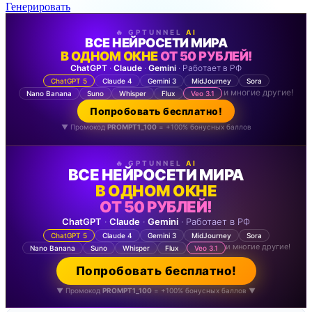
Генерировать
🔥 GPTUNNEL
AI
ВСЕ НЕЙРОСЕТИ МИРА
В ОДНОМ ОКНЕ
ОТ 50 РУБЛЕЙ!
ChatGPT
·
Claude
·
Gemini
· Работает в РФ
ChatGPT 5
Claude 4
Gemini 3
MidJourney
Sora
и многие другие!
Nano Banana
Suno
Whisper
Flux
Veo 3.1
Попробовать бесплатно!
▼ Промокод
PROMPT1_100
= +100% бонусных баллов
🔥 GPTUNNEL
AI
ВСЕ НЕЙРОСЕТИ МИРА
В ОДНОМ ОКНЕ
ОТ 50 РУБЛЕЙ!
ChatGPT
·
Claude
·
Gemini
· Работает в РФ
ChatGPT 5
Claude 4
Gemini 3
MidJourney
Sora
и многие другие!
Nano Banana
Suno
Whisper
Flux
Veo 3.1
Попробовать бесплатно!
▼ Промокод
PROMPT1_100
= +100% бонусных баллов ▼