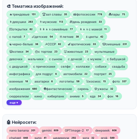
🎨 Тематика изображений:
🔥трендовые
🏆зал славы
📸фотосессии
💑пары
151
35
778
75
👩девушки
👨мужские
🎁день рождения
263
113
33
💌открытки
👨‍👩‍👧‍👦семейные
👩‍👧‍👦с мамой
82
77
11
‍с папой
👶детские
☀️летние
🌷цветы
7
54
38
42
☯︎черно-белые
☭СССР
🍆эротические
🤡смешные
38
82
33
231
😸котики
🎂с тортом
🐷животные
мультяшные
34
23
23
девочки
мальчики
с сыном
с дочкой
с мужем
с бабушкой
с дедушкой
с прическами
селфи
коллажи
собаки
свадьба
инфографика
для подруг
автомобили
портрет
6
22
25
военные
аватарки
логотипы
🚀космос
фото
18
6
58
15
337
изображения
👽фантастические
сирень
💀ужасы
680
32
сюрреализм
кино
киберпанк
аниме
еда
фон
5
24
16
еще
▼
🤖 Нейросети:
nano banana
gemini
GPTImage-2
deepseek
201
809
17
606
chatgpt
suno
шедеврум
sora
grok
848
41
292
32
589