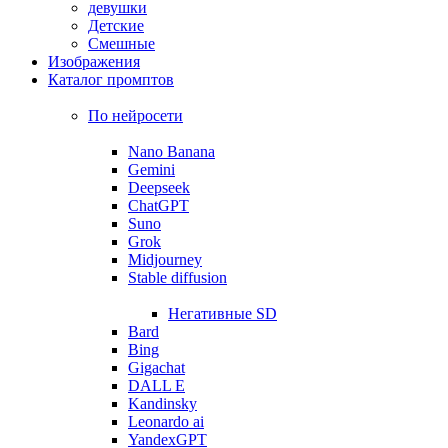
девушки
Детские
Смешные
Изображения
Каталог промптов
По нейросети
Nano Banana
Gemini
Deepseek
ChatGPT
Suno
Grok
Midjourney
Stable diffusion
Негативные SD
Bard
Bing
Gigachat
DALL E
Kandinsky
Leonardo ai
YandexGPT