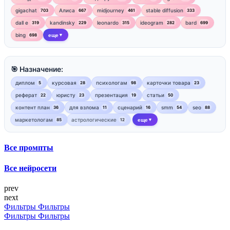
gigachat
Алиса
midjourney
stable diffusion
703
667
461
333
dall e
kandinsky
leonardo
ideogram
bard
319
229
315
282
699
bing
еще
698
▼
🎯 Назначение:
диплом
курсовая
психологам
карточки товара
5
28
98
23
реферат
юристу
презентация
статьи
22
23
19
50
контент план
для взлома
сценарий
smm
seo
36
11
16
54
88
маркетологам
астрологические
еще
85
12
▼
Все промпты
Все нейросети
prev
next
Фильтры
Фильтры
Фильтры
Фильтры