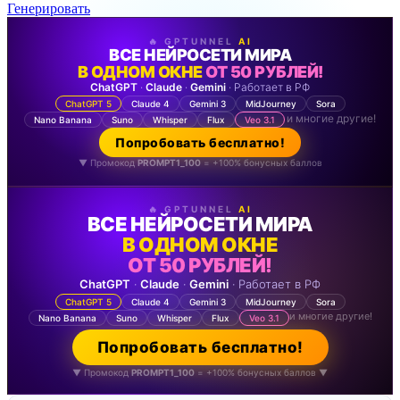
Генерировать
🔥 GPTUNNEL
AI
ВСЕ НЕЙРОСЕТИ МИРА
В ОДНОМ ОКНЕ
ОТ 50 РУБЛЕЙ!
ChatGPT
·
Claude
·
Gemini
· Работает в РФ
ChatGPT 5
Claude 4
Gemini 3
MidJourney
Sora
и многие другие!
Nano Banana
Suno
Whisper
Flux
Veo 3.1
Попробовать бесплатно!
▼ Промокод
PROMPT1_100
= +100% бонусных баллов
🔥 GPTUNNEL
AI
ВСЕ НЕЙРОСЕТИ МИРА
В ОДНОМ ОКНЕ
ОТ 50 РУБЛЕЙ!
ChatGPT
·
Claude
·
Gemini
· Работает в РФ
ChatGPT 5
Claude 4
Gemini 3
MidJourney
Sora
и многие другие!
Nano Banana
Suno
Whisper
Flux
Veo 3.1
Попробовать бесплатно!
▼ Промокод
PROMPT1_100
= +100% бонусных баллов ▼