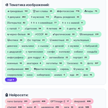
🎨 Тематика изображений:
🔥трендовые
🏆зал славы
📸фотосессии
💑пары
151
35
778
75
👩девушки
👨мужские
🎁день рождения
263
113
33
💌открытки
👨‍👩‍👧‍👦семейные
👩‍👧‍👦с мамой
82
77
11
‍с папой
👶детские
☀️летние
🌷цветы
7
54
38
42
☯︎черно-белые
☭СССР
🍆эротические
🤡смешные
38
82
33
231
😸котики
🎂с тортом
🐷животные
мультяшные
34
23
23
девочки
мальчики
с сыном
с дочкой
с мужем
с бабушкой
с дедушкой
с прическами
селфи
коллажи
собаки
свадьба
инфографика
для подруг
автомобили
портрет
6
22
25
военные
аватарки
логотипы
🚀космос
фото
18
6
58
15
337
изображения
👽фантастические
сирень
💀ужасы
680
32
сюрреализм
кино
киберпанк
аниме
еда
фон
5
24
16
еще
▼
🤖 Нейросети:
nano banana
gemini
GPTImage-2
deepseek
201
809
17
606
chatgpt
suno
шедеврум
sora
grok
848
41
292
32
589