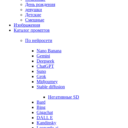
День рождения
девушки
Детские
Смешные
Изображения
Каталог промптов
По нейросети
Nano Banana
Gemini
Deepseek
ChatGPT
Suno
Grok
Midjourney
Stable diffusion
Негативные SD
Bard
Bing
Gigachat
DALL E
Kandinsky
Leonardo ai