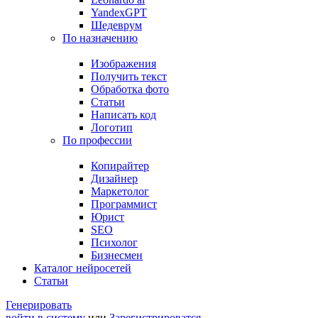
YandexGPT
Шедеврум
По назначению
Изображения
Получить текст
Обработка фото
Статьи
Написать код
Логотип
По профессии
Копирайтер
Дизайнер
Маркетолог
Программист
Юрист
SEO
Психолог
Бизнесмен
Каталог нейросетей
Статьи
Генерировать
войти в систему
или
Зарегистрироватся