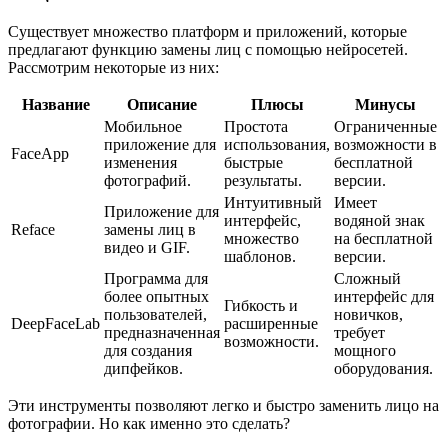
Существует множество платформ и приложений, которые
предлагают функцию замены лиц с помощью нейросетей.
Рассмотрим некоторые из них:
Название
Описание
Плюсы
Минусы
Мобильное
Простота
Ограниченные
приложение для
использования,
возможности в
FaceApp
изменения
быстрые
бесплатной
фотографий.
результаты.
версии.
Интуитивный
Имеет
Приложение для
интерфейс,
водяной знак
Reface
замены лиц в
множество
на бесплатной
видео и GIF.
шаблонов.
версии.
Программа для
Сложный
более опытных
интерфейс для
Гибкость и
пользователей,
новичков,
DeepFaceLab
расширенные
предназначенная
требует
возможности.
для создания
мощного
дипфейков.
оборудования.
Эти инструменты позволяют легко и быстро заменить лицо на
фотографии. Но как именно это сделать?