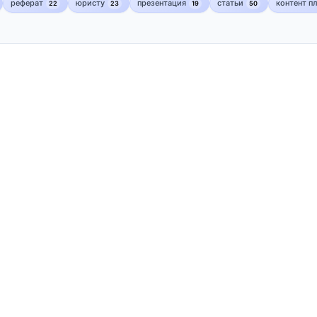
реферат
юристу
презентация
статьи
контент п
22
23
19
50