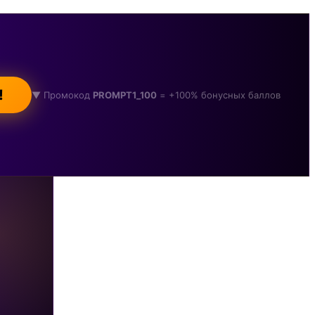
!
▼ Промокод
PROMPT1_100
= +100% бонусных баллов