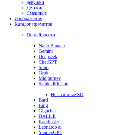
девушки
Детские
Смешные
Изображения
Каталог промптов
По нейросети
Nano Banana
Gemini
Deepseek
ChatGPT
Suno
Grok
Midjourney
Stable diffusion
Негативные SD
Bard
Bing
Gigachat
DALL E
Kandinsky
Leonardo ai
YandexGPT