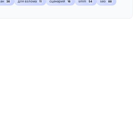
лан
для взлома
сценарий
smm
seo
36
11
16
54
88