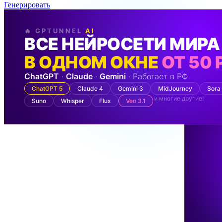
Генерировать
🔥 GPTUNNEL
AI
ВСЕ НЕЙРОСЕТИ МИРА
В ОДНОМ ОКНЕ
ОТ 50 
ChatGPT
·
Claude
·
Gemini
· Работает в РФ
ChatGPT 5
Claude 4
Gemini 3
MidJourney
Sora
и многие другие!
Suno
Whisper
Flux
Veo 3.1