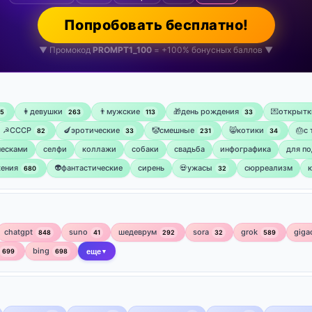
Попробовать бесплатно!
▼ Промокод
PROMPT1_100
= +100% бонусных баллов ▼
👩девушки
👨мужские
🎁день рождения
💌открытк
75
263
113
33
☭СССР
🍆эротические
🤡смешные
😸котики
🎂с
82
33
231
34
ческами
селфи
коллажи
собаки
свадьба
инфографика
для по
ения
👽фантастические
сирень
💀ужасы
сюрреализм
680
32
chatgpt
suno
шедеврум
sora
grok
giga
848
41
292
32
589
bing
699
698
еще
▼