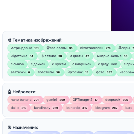
🎨 Тематика изображений:
🔥трендовые
🏆зал славы
📸фотосессии
💑пары
151
35
778
👶детские
☀️летние
🌷цветы
☯︎черно-белые
54
38
42
38
с сыном
с дочкой
с мужем
с бабушкой
с дедушкой
с при
аватарки
логотипы
🚀космос
фото
изображ
6
58
15
337
🤖 Нейросети:
nano banana
gemini
GPTImage-2
deepseek
201
809
17
606
dall e
kandinsky
leonardo
ideogram
bard
319
229
315
282
🎯 Назначение: