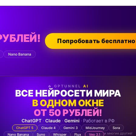
РУБЛЕЙ!
Попробовать бесплатно
Nano Banana
🔥 GPTUNNEL
AI
ВСЕ НЕЙРОСЕТИ МИРА
В ОДНОМ ОКНЕ
ОТ 50 РУБЛЕЙ!
ChatGPT
·
Claude
·
Gemini
· Работает в РФ
ChatGPT 5
Claude 4
Gemini 3
MidJourney
Sora
и многие другие!
Nano Banana
Suno
Whisper
Flux
Veo 3.1