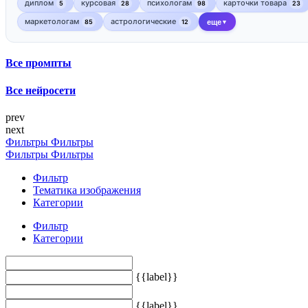
диплом
курсовая
психологам
карточки товара
5
28
98
23
маркетологам
астрологические
85
12
еще
▼
Все промпты
Все нейросети
prev
next
Фильтры
Фильтры
Фильтры
Фильтры
Фильтр
Тематика изображения
Категории
Фильтр
Категории
{{label}}
{{label}}