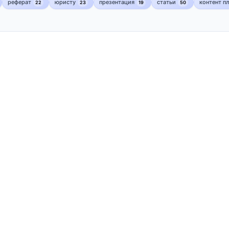
реферат
юристу
презентация
статьи
контент п
22
23
19
50