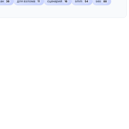
лан
для взлома
сценарий
smm
seo
36
11
16
54
88