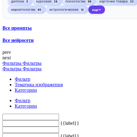
диплом
курсовая
психологам
карточки товара
5
28
98
23
маркетологам
астрологические
85
12
еще
▼
Все промпты
Все нейросети
prev
next
Фильтры
Фильтры
Фильтры
Фильтры
Фильтр
Тематика изображения
Категории
Фильтр
Категории
{{label}}
{{label}}