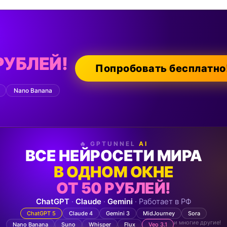
РУБЛЕЙ!
Попробовать бесплатно
Nano Banana
🔥 GPTUNNEL
AI
ВСЕ НЕЙРОСЕТИ МИРА
В ОДНОМ ОКНЕ
ОТ 50 РУБЛЕЙ!
ChatGPT
·
Claude
·
Gemini
· Работает в РФ
ChatGPT 5
Claude 4
Gemini 3
MidJourney
Sora
и многие другие!
Nano Banana
Suno
Whisper
Flux
Veo 3.1