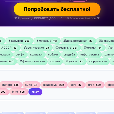
Попробовать бесплатно!
▼ Промокод
PROMPT1_100
= +100% бонусных баллов ▼
👩девушки
👨мужские
🎁день рождения
💌открытк
75
263
113
33
☭СССР
🍆эротические
🤡смешные
😸котики
🎂с
82
33
231
34
ческами
селфи
коллажи
собаки
свадьба
инфографика
для по
ения
👽фантастические
сирень
💀ужасы
сюрреализм
680
32
chatgpt
suno
шедеврум
sora
grok
giga
848
41
292
32
589
bing
699
698
еще
▼