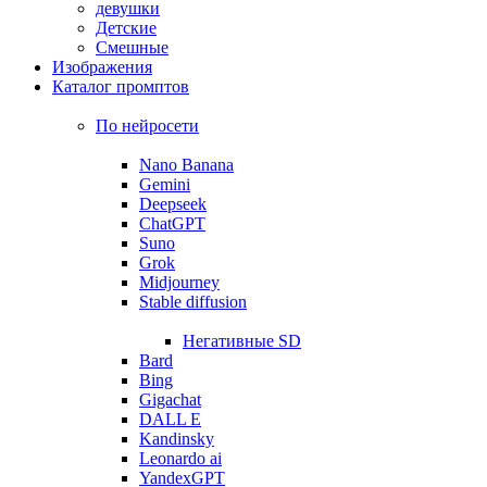
девушки
Детские
Смешные
Изображения
Каталог промптов
По нейросети
Nano Banana
Gemini
Deepseek
ChatGPT
Suno
Grok
Midjourney
Stable diffusion
Негативные SD
Bard
Bing
Gigachat
DALL E
Kandinsky
Leonardo ai
YandexGPT