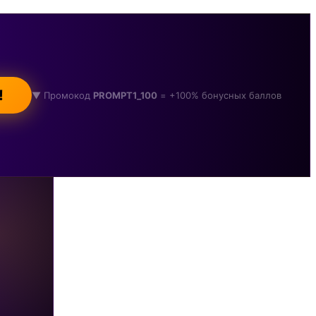
!
▼ Промокод
PROMPT1_100
= +100% бонусных баллов