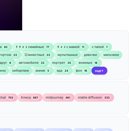
и
👨‍👩‍👧‍👦семейные
👩‍👧‍👦с мамой
‍с папой
82
77
11
7
 тортом
🐷животные
мультяшные
девочки
мальчики
23
23
друг
автомобили
портрет
военные
6
22
25
18
кино
киберпанк
аниме
еда
фон
5
24
16
еще
▼
chat
Алиса
midjourney
stable diffusion
703
667
461
333