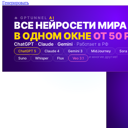
Генерировать
🔥 GPTUNNEL
AI
ВСЕ НЕЙРОСЕТИ МИРА
В ОДНОМ ОКНЕ
ОТ 50 
ChatGPT
·
Claude
·
Gemini
· Работает в РФ
ChatGPT 5
Claude 4
Gemini 3
MidJourney
Sora
и многие другие!
Suno
Whisper
Flux
Veo 3.1