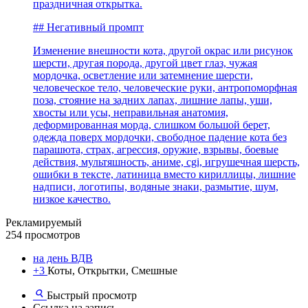
праздничная открытка.
## Негативный промпт
Изменение внешности кота, другой окрас или рисунок
шерсти, другая порода, другой цвет глаз, чужая
мордочка, осветление или затемнение шерсти,
человеческое тело, человеческие руки, антропоморфная
поза, стояние на задних лапах, лишние лапы, уши,
хвосты или усы, неправильная анатомия,
деформированная морда, слишком большой берет,
одежда поверх мордочки, свободное падение кота без
парашюта, страх, агрессия, оружие, взрывы, боевые
действия, мультяшность, аниме, cgi, игрушечная шерсть,
ошибки в тексте, латиница вместо кириллицы, лишние
надписи, логотипы, водяные знаки, размытие, шум,
низкое качество.
Рекламируемый
254 просмотров
на день ВДВ
+3
Коты, Открытки, Смешные
Быстрый просмотр
Ссылка на запись