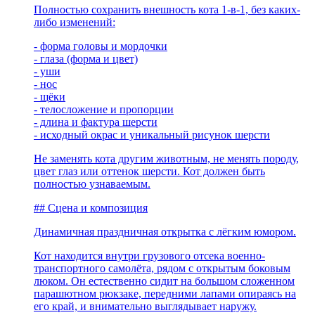
Полностью сохранить внешность кота 1-в-1, без каких-
либо изменений:
- форма головы и мордочки
- глаза (форма и цвет)
- уши
- нос
- щёки
- телосложение и пропорции
- длина и фактура шерсти
- исходный окрас и уникальный рисунок шерсти
Не заменять кота другим животным, не менять породу,
цвет глаз или оттенок шерсти. Кот должен быть
полностью узнаваемым.
## Сцена и композиция
Динамичная праздничная открытка с лёгким юмором.
Кот находится внутри грузового отсека военно-
транспортного самолёта, рядом с открытым боковым
люком. Он естественно сидит на большом сложенном
парашютном рюкзаке, передними лапами опираясь на
его край, и внимательно выглядывает наружу.