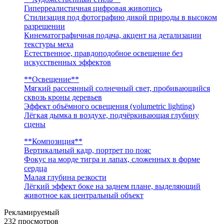
Гиперреалистичная цифровая живопись
Стилизация под фотографию дикой природы в высоком
разрешении
Кинематографичная подача, акцент на детализации
текстуры меха
Естественное, правдоподобное освещение без
искусственных эффектов
**Освещение**
Мягкий рассеянный солнечный свет, пробивающийся
сквозь кроны деревьев
Эффект объёмного освещения (volumetric lighting)
Лёгкая дымка в воздухе, подчёркивающая глубину
сцены
**Композиция**
Вертикальный кадр, портрет по пояс
Фокус на морде тигра и лапах, сложенных в форме
сердца
Малая глубина резкости
Лёгкий эффект боке на заднем плане, выделяющий
животное как центральный объект
Рекламируемый
232 просмотров