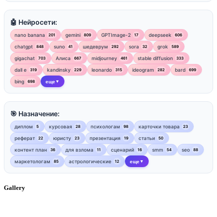
🤖 Нейросети:
nano banana
gemini
GPTImage-2
deepseek
201
809
17
606
chatgpt
suno
шедеврум
sora
grok
848
41
292
32
589
gigachat
Алиса
midjourney
stable diffusion
703
667
461
333
dall e
kandinsky
leonardo
ideogram
bard
319
229
315
282
699
bing
еще
698
▼
🎯 Назначение:
диплом
курсовая
психологам
карточки товара
5
28
98
23
реферат
юристу
презентация
статьи
22
23
19
50
контент план
для взлома
сценарий
smm
seo
36
11
16
54
88
маркетологам
астрологические
еще
85
12
▼
Gallery