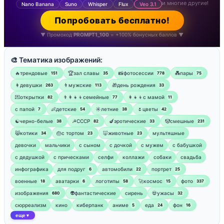
и многие другие!
Nano Banana
Suno
Whisper
Flux
Veo 3.1
Попробовать бесплатно!
▼ Промокод
PROMPT1_100
= +100% бонусных баллов ▼
🎨 Тематика изображений:
🔥трендовые
🏆зал славы
📸фотосессии
💑пары
151
35
778
75
👩девушки
👨мужские
🎁день рождения
263
113
33
💌открытки
👨‍👩‍👧‍👦семейные
👩‍👧‍👦с мамой
82
77
11
‍с папой
👶детские
☀️летние
🌷цветы
7
54
38
42
☯︎черно-белые
☭СССР
🍆эротические
🤡смешные
38
82
33
231
😸котики
🎂с тортом
🐷животные
мультяшные
34
23
23
девочки
мальчики
с сыном
с дочкой
с мужем
с бабушкой
с дедушкой
с прическами
селфи
коллажи
собаки
свадьба
инфографика
для подруг
автомобили
портрет
6
22
25
военные
аватарки
логотипы
🚀космос
фото
18
6
58
15
337
изображения
👽фантастические
сирень
💀ужасы
680
32
сюрреализм
кино
киберпанк
аниме
еда
фон
5
24
16
еще
▼