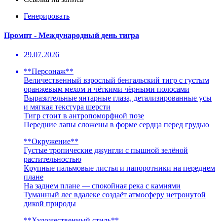
Генерировать
Промпт - Международный день тигра
29.07.2026
**Персонаж**
Величественный взрослый бенгальский тигр с густым
оранжевым мехом и чёткими чёрными полосами
Выразительные янтарные глаза, детализированные усы
и мягкая текстура шерсти
Тигр стоит в антропоморфной позе
Передние лапы сложены в форме сердца перед грудью
**Окружение**
Густые тропические джунгли с пышной зелёной
растительностью
Крупные пальмовые листья и папоротники на переднем
плане
На заднем плане — спокойная река с камнями
Туманный лес вдалеке создаёт атмосферу нетронутой
дикой природы
**Художественный стиль**