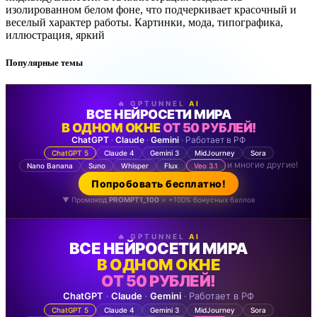
изолированном белом фоне, что подчеркивает красочный и
веселый характер работы. Картинки, мода, типографика,
иллюстрация, яркий
Популярные темы
🔥 GPTUNNEL
AI
ВСЕ НЕЙРОСЕТИ МИРА
В ОДНОМ ОКНЕ
ОТ 50 РУБЛЕЙ!
ChatGPT
·
Claude
·
Gemini
· Работает в РФ
ChatGPT 5
Claude 4
Gemini 3
MidJourney
Sora
и многие другие!
Nano Banana
Suno
Whisper
Flux
Veo 3.1
Попробовать бесплатно!
▼ Промокод
PROMPT1_100
= +100% бонусных баллов
🔥 GPTUNNEL
AI
ВСЕ НЕЙРОСЕТИ МИРА
В ОДНОМ ОКНЕ
ОТ 50 РУБЛЕЙ!
ChatGPT
·
Claude
·
Gemini
· Работает в РФ
ChatGPT 5
Claude 4
Gemini 3
MidJourney
Sora