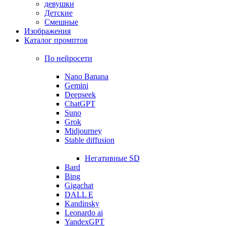
девушки
Детские
Смешные
Изображения
Каталог промптов
По нейросети
Nano Banana
Gemini
Deepseek
ChatGPT
Suno
Grok
Midjourney
Stable diffusion
Негативные SD
Bard
Bing
Gigachat
DALL E
Kandinsky
Leonardo ai
YandexGPT