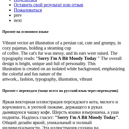
Оставить свой результат или отзыв
Пожаловаться
prev
next
Промпт на основном языке
Vibrant vector art illustration of a persian cat, cute and grumpy, in
cozy pajamas, holding a steaming cup
of coffee. The cat's fur was messy, and its ears were raised. The
typography reads: "
Sorry I'm A Bit Moody Today
" The overall
design is bright, unique and full of personality. This
illustration is created on an isolated white background, emphasizing
the colorful and fun nature of the
artwork., fashion, typography, illustration, vibrant
Промпт с переводом (чаще всего на русский язык через переводчик)
Яркая векторная иллюстрация персидского кота, милого и
ворчливого, в уютной пижаме, держащего в руках
дымящуюся чашку кофе. Шерсть кошки взъерошена, а уши
подняты. Надпись гласит:
"Sorry I'm A Bit Moody Today"
.
Общий дизайн яркий, уникальный и полный
индивидуальности. Эта иллюстрация создана на