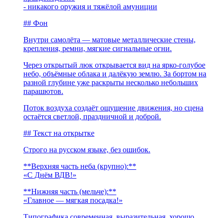
- никакого оружия и тяжёлой амуниции
## Фон
Внутри самолёта — матовые металлические стены,
крепления, ремни, мягкие сигнальные огни.
Через открытый люк открывается вид на ярко-голубое
небо, объёмные облака и далёкую землю. За бортом на
разной глубине уже раскрыты несколько небольших
парашютов.
Поток воздуха создаёт ощущение движения, но сцена
остаётся светлой, праздничной и доброй.
## Текст на открытке
Строго на русском языке, без ошибок.
**Верхняя часть неба (крупно):**
«С Днём ВДВ!»
**Нижняя часть (мельче):**
«Главное — мягкая посадка!»
Типографика современная, выразительная, хорошо