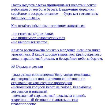
Поток воздуха слегка приподнимает шерсть и ленты
небольшого голубого берета. Выражение мордочки
серьёзное и сосредоточенное — будто кот готовится к
важному прыжку.
Кот остаётся обычным настоящим животным:
- не стоит на задних лапах
- не принимает человеческих поз
- не выполняет жестов
Камера расположена близко к мордочке, немного ниже
уровня глаз. В кадре хорошо видны кот, край открытого
люка, парашютный рюкзак и бескрайнее небо за бортом.
## Одежда и детали
- аккуратная миниатюрная бело-синяя тельняшка,
адаптированная под анатомию животного, не
скрывающая характерные пропорции
- небольшой голубой берет на голове, без эмблем,
логотипов и надписей
- компактный парашютный рюкзак за спиной,
закреплённый безопасно и анатомически
правдоподобно