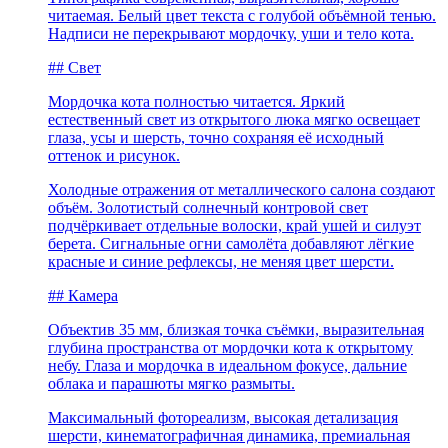
читаемая. Белый цвет текста с голубой объёмной тенью.
Надписи не перекрывают мордочку, уши и тело кота.
## Свет
Мордочка кота полностью читается. Яркий
естественный свет из открытого люка мягко освещает
глаза, усы и шерсть, точно сохраняя её исходный
оттенок и рисунок.
Холодные отражения от металлического салона создают
объём. Золотистый солнечный контровой свет
подчёркивает отдельные волоски, край ушей и силуэт
берета. Сигнальные огни самолёта добавляют лёгкие
красные и синие рефлексы, не меняя цвет шерсти.
## Камера
Объектив 35 мм, близкая точка съёмки, выразительная
глубина пространства от мордочки кота к открытому
небу. Глаза и мордочка в идеальном фокусе, дальние
облака и парашюты мягко размыты.
Максимальный фотореализм, высокая детализация
шерсти, кинематографичная динамика, премиальная