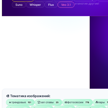
и многие другие!
Suno
Whisper
Flux
Veo 3.1
🎨 Тематика изображений:
🔥трендовые
🏆зал славы
📸фотосессии
💑пары
151
35
778