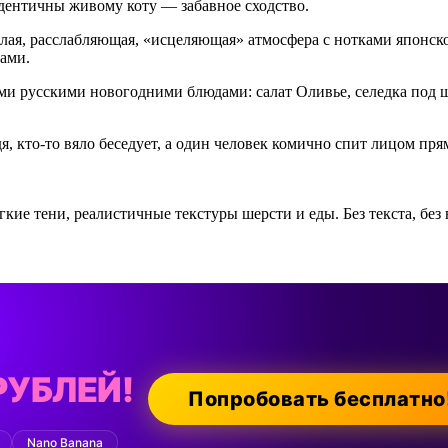
идентичны живому коту — забавное сходство.
ая, расслабляющая, «исцеляющая» атмосфера с нотками японской
дами.
ми русскими новогодними блюдами: салат Оливье, селедка под ш
я, кто-то вяло беседует, а один человек комично спит лицом пря
кие тени, реалистичные текстуры шерсти и еды. Без текста, без 
РУБЛЕЙ!
Попробовать бесплатно
Nano Banana