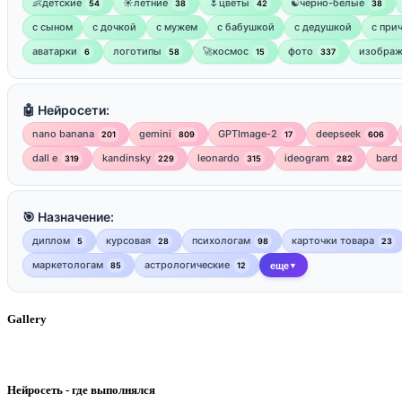
👶детские
☀️летние
🌷цветы
☯︎черно-белые
54
38
42
38
с сыном
с дочкой
с мужем
с бабушкой
с дедушкой
с при
аватарки
логотипы
🚀космос
фото
изображ
6
58
15
337
🤖 Нейросети:
nano banana
gemini
GPTImage-2
deepseek
201
809
17
606
dall e
kandinsky
leonardo
ideogram
bard
319
229
315
282
🎯 Назначение:
диплом
курсовая
психологам
карточки товара
5
28
98
23
маркетологам
астрологические
85
12
еще
▼
Gallery
Нейросеть - где выполнялся