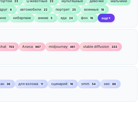
 тортом
🐷животные
мультяшные
девочки
мальчики
23
23
друг
автомобили
портрет
военные
6
22
25
18
кино
киберпанк
аниме
еда
фон
5
24
16
еще
▼
chat
Алиса
midjourney
stable diffusion
703
667
461
333
лан
для взлома
сценарий
smm
seo
36
11
16
54
88