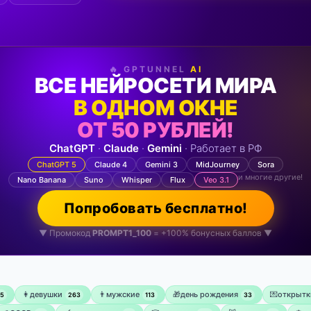
🔥 GPTUNNEL
AI
ВСЕ НЕЙРОСЕТИ МИРА
В ОДНОМ ОКНЕ
ОТ 50 РУБЛЕЙ!
ChatGPT
·
Claude
·
Gemini
· Работает в РФ
ChatGPT 5
Claude 4
Gemini 3
MidJourney
Sora
и многие другие!
Nano Banana
Suno
Whisper
Flux
Veo 3.1
Попробовать бесплатно!
▼ Промокод
PROMPT1_100
= +100% бонусных баллов ▼
👩девушки
👨мужские
🎁день рождения
💌открытк
75
263
113
33