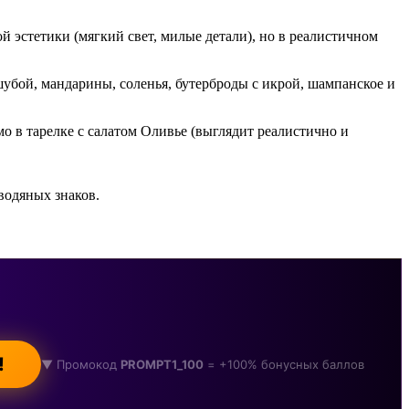
 эстетики (мягкий свет, милые детали), но в реалистичном
убой, мандарины, соленья, бутерброды с икрой, шампанское и
мо в тарелке с салатом Оливье (выглядит реалистично и
водяных знаков.
!
▼ Промокод
PROMPT1_100
= +100% бонусных баллов