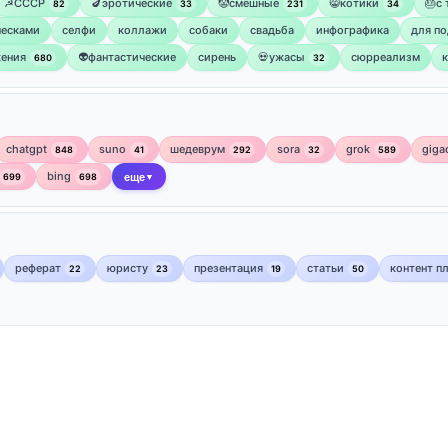
☭СССР
🍆эротические
🤡смешные
😸котики
🎂с
82
33
231
34
ческами
селфи
коллажи
собаки
свадьба
инфографика
для по
ения
👽фантастические
сирень
💀ужасы
сюрреализм
680
32
chatgpt
suno
шедеврум
sora
grok
giga
848
41
292
32
589
bing
699
698
еще
▼
реферат
юристу
презентация
статьи
контент п
22
23
19
50