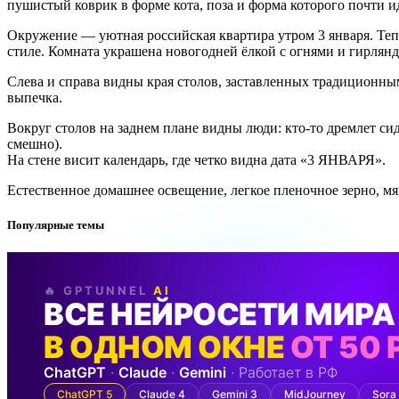
пушистый коврик в форме кота, поза и форма которого почти 
Окружение — уютная российская квартира утром 3 января. Тепл
стиле. Комната украшена новогодней ёлкой с огнями и гирлян
Слева и справа видны края столов, заставленных традиционны
выпечка.
Вокруг столов на заднем плане видны люди: кто-то дремлет сид
смешно).
На стене висит календарь, где четко видна дата «3 ЯНВАРЯ».
Естественное домашнее освещение, легкое пленочное зерно, мяг
Популярные темы
🔥 GPTUNNEL
AI
ВСЕ НЕЙРОСЕТИ МИРА
В ОДНОМ ОКНЕ
ОТ 50 
ChatGPT
·
Claude
·
Gemini
· Работает в РФ
ChatGPT 5
Claude 4
Gemini 3
MidJourney
Sora