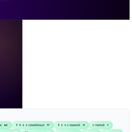
и
👨‍👩‍👧‍👦семейные
👩‍👧‍👦с мамой
‍с папой
82
77
11
7