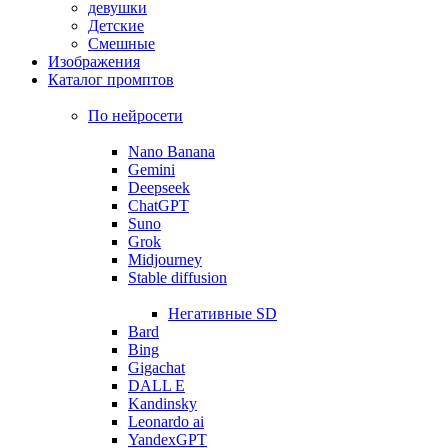
девушки
Детские
Смешные
Изображения
Каталог промптов
По нейросети
Nano Banana
Gemini
Deepseek
ChatGPT
Suno
Grok
Midjourney
Stable diffusion
Негативные SD
Bard
Bing
Gigachat
DALL E
Kandinsky
Leonardo ai
YandexGPT