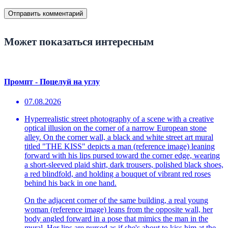
Может показаться интересным
Промпт - Поцелуй на углу
07.08.2026
Hyperrealistic street photography of a scene with a creative
optical illusion on the corner of a narrow European stone
alley. On the corner wall, a black and white street art mural
titled "THE KISS" depicts a man (reference image) leaning
forward with his lips pursed toward the corner edge, wearing
a short-sleeved plaid shirt, dark trousers, polished black shoes,
a red blindfold, and holding a bouquet of vibrant red roses
behind his back in one hand.
On the adjacent corner of the same building, a real young
woman (reference image) leans from the opposite wall, her
body angled forward in a pose that mimics the man in the
mural. Her lips are pursed as if she's about to kiss him at the