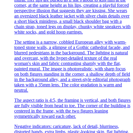
corner, at the same height as his lips, creating a playful forced
perspective illusion that suggests they are kissing. She wears
an oversized black leather jacket with silver chain details over
a short black minidress, a small black shoulder bag with a
chain strap, toned legs on display, chunky white sneakers with
white socks, and gold hoop earrings.
The setting is a narrow, cobbled European alley with warm-
toned stone walls, a glimpse of a Gothic cathedral facade, and
blurred pedestrians in the background. The lighting is natural
and overcast, with the hyper-detailed texture of the real
woman's skin and fabric contrasting sharply with the flat,
painted mural. The image is photorealistic, with sharp focus
on both figures standing in the corner, a shallow depth of field
in the background alley, and a street-style editorial photograph
taken with a 35mm lens. The color gradation is warm and
neutral.
The aspect ratio is 4:5, the framing is vertical, and both figures
are fully visible from head to toe. The corner of the building is
centered in the frame, with the two figures leaning
symmetrically toward each other.
Negative indicators: caricature, lack of detail, blurriness,
distorted hands, extra limbs, plastic-looking skin, flat lighting,