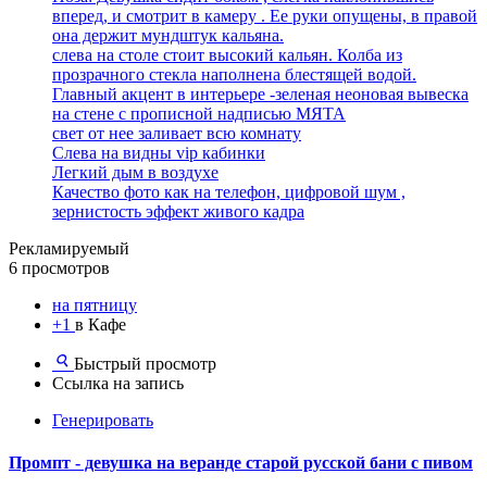
вперед, и смотрит в камеру . Ее руки опущены, в правой
она держит мундштук кальяна.
слева на столе стоит высокий кальян. Колба из
прозрачного стекла наполнена блестящей водой.
Главный акцент в интерьере -зеленая неоновая вывеска
на стене с прописной надписью МЯТА
свет от нее заливает всю комнату
Слева на видны vip кабинки
Легкий дым в воздухе
Качество фото как на телефон, цифровой шум ,
зернистость эффект живого кадра
Рекламируемый
6 просмотров
на пятницу
+1
в Кафе
Быстрый просмотр
Ссылка на запись
Генерировать
Промпт - девушка на веранде старой русской бани с пивом