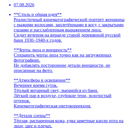
07.08.2026
**Стиль и общая идея**
Реалистичный кинематографический портрет женщины
с рыжими волосами, заплетёнными в косу, с закрытыми
глазами и расслабленным выражением лица.
Сидит вечером на веранде старой деревянной русской
бани 1930–1940-х годов.
**Черты лица и внешность**
Сохранить черты лица точно как на загруженных
фотографиях.
Не добавлять посторонние детали внешности, не
описанные на фото.
**Атмосфера и освещение**
Вечернее время суток.
Тёплый янтарный свет, льющийся из бани.
Лёгкий пар в воздухе, глубокие тени, золотистый
оттенок.
Кинематографическая цветокоррекция.
**Детали сцены**
Тёплая, распаренная кожа, едва заметные капли пота на
лице, шее и плечах.