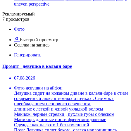
uneven perspective.
Рекламируемый
7 просмотров
Фото
Быстрый просмотр
Ссылка на запись
Генерировать
Промпт - девушка в кальян-баре
07.08.2026
Фото девушки на айфон
Девушка сидит на кожаном диване в кальян-баре в стиле
современный люкс в темных оттенках . Снимок с
преобладанием неонового освещения.
длинные с легкой и живой укладкой волосы
Макияж: черные стрелки , пухлые губы с блеском
Маникюр: длинные ногти френч миндальные
Одежда: как на фото 1 без изменений
Поза: Девушка сидит боком , слегка наклонившись