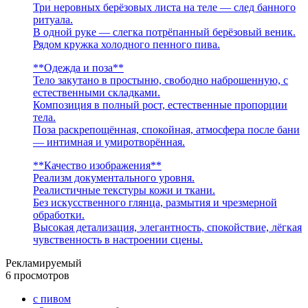
Три неровных берёзовых листа на теле — след банного
ритуала.
В одной руке — слегка потрёпанный берёзовый веник.
Рядом кружка холодного пенного пива.
**Одежда и поза**
Тело закутано в простыню, свободно наброшенную, с
естественными складками.
Композиция в полный рост, естественные пропорции
тела.
Поза раскрепощённая, спокойная, атмосфера после бани
— интимная и умиротворённая.
**Качество изображения**
Реализм документального уровня.
Реалистичные текстуры кожи и ткани.
Без искусственного глянца, размытия и чрезмерной
обработки.
Высокая детализация, элегантность, спокойствие, лёгкая
чувственность в настроении сцены.
Рекламируемый
6 просмотров
с пивом