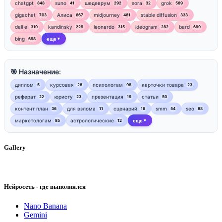
chatgpt
suno
шедеврум
sora
grok
848
41
292
32
589
gigachat
Алиса
midjourney
stable diffusion
703
667
461
333
dall e
kandinsky
leonardo
ideogram
bard
319
229
315
282
699
bing
еще
698
▼
🎯 Назначение:
диплом
курсовая
психологам
карточки товара
5
28
98
23
реферат
юристу
презентация
статьи
22
23
19
50
контент план
для взлома
сценарий
smm
seo
36
11
16
54
88
маркетологам
астрологические
еще
85
12
▼
Gallery
Нейросеть - где выполнялся
Nano Banana
Gemini