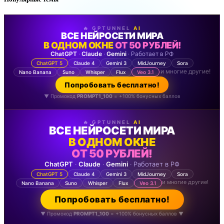
🔥 GPTUNNEL
AI
ВСЕ НЕЙРОСЕТИ МИРА
В ОДНОМ ОКНЕ
ОТ 50 РУБЛЕЙ!
ChatGPT
·
Claude
·
Gemini
· Работает в РФ
ChatGPT 5
Claude 4
Gemini 3
MidJourney
Sora
и многие другие!
Nano Banana
Suno
Whisper
Flux
Veo 3.1
Попробовать бесплатно!
▼ Промокод
PROMPT1_100
= +100% бонусных баллов
🔥 GPTUNNEL
AI
ВСЕ НЕЙРОСЕТИ МИРА
В ОДНОМ ОКНЕ
ОТ 50 РУБЛЕЙ!
ChatGPT
·
Claude
·
Gemini
· Работает в РФ
ChatGPT 5
Claude 4
Gemini 3
MidJourney
Sora
и многие другие!
Nano Banana
Suno
Whisper
Flux
Veo 3.1
Попробовать бесплатно!
▼ Промокод
PROMPT1_100
= +100% бонусных баллов ▼