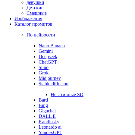
девушки
Детские
Смешные
Изображения
Каталог промптов
По нейросети
Nano Banana
Gemini
Deepseek
ChatGPT
Suno
Grok
Midjourney
Stable diffusion
Негативные SD
Bard
Bing
Gigachat
DALL E
Kandinsky
Leonardo ai
YandexGPT