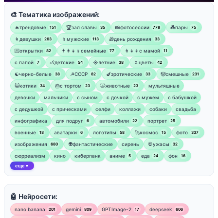
🎨 Тематика изображений:
🔥трендовые
🏆зал славы
📸фотосессии
💑пары
151
35
778
75
👩девушки
👨мужские
🎁день рождения
263
113
33
💌открытки
👨‍👩‍👧‍👦семейные
👩‍👧‍👦с мамой
82
77
11
‍с папой
👶детские
☀️летние
🌷цветы
7
54
38
42
☯︎черно-белые
☭СССР
🍆эротические
🤡смешные
38
82
33
231
😸котики
🎂с тортом
🐷животные
мультяшные
34
23
23
девочки
мальчики
с сыном
с дочкой
с мужем
с бабушкой
с дедушкой
с прическами
селфи
коллажи
собаки
свадьба
инфографика
для подруг
автомобили
портрет
6
22
25
военные
аватарки
логотипы
🚀космос
фото
18
6
58
15
337
изображения
👽фантастические
сирень
💀ужасы
680
32
сюрреализм
кино
киберпанк
аниме
еда
фон
5
24
16
еще
▼
🤖 Нейросети:
nano banana
gemini
GPTImage-2
deepseek
201
809
17
606