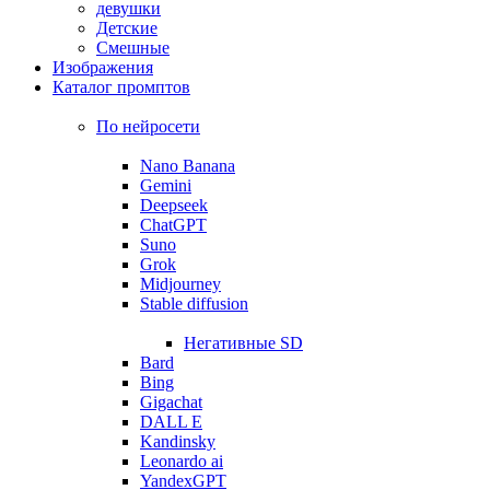
девушки
Детские
Смешные
Изображения
Каталог промптов
По нейросети
Nano Banana
Gemini
Deepseek
ChatGPT
Suno
Grok
Midjourney
Stable diffusion
Негативные SD
Bard
Bing
Gigachat
DALL E
Kandinsky
Leonardo ai
YandexGPT