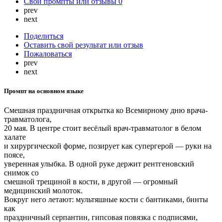
Свои промпты или отзывы
0
prev
next
Поделиться
Оставить свой результат или отзыв
Пожаловаться
prev
next
Промпт на основном языке
Смешная праздничная открытка ко Всемирному дню врача-
травматолога,
20 мая. В центре стоит весёлый врач-травматолог в белом
халате
и хирургической форме, позирует как супергерой — руки на
поясе,
уверенная улыбка. В одной руке держит рентгеновский
снимок со
смешной трещиной в кости, в другой — огромный
медицинский молоток.
Вокруг него летают: мультяшные кости с бантиками, бинты
как
праздничный серпантин, гипсовая повязка с подписями,