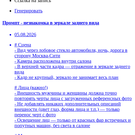
Ссылка на запись
Генерировать
Промпт - незнакомка в зеркале заднего вида
05.08.2026
# Сцена
- Вид через лобовое стекло автомобиля, ночь, дорога в
сторону Москва-Сити
- Камера расположена внутри салона
- В верхней части кадра — отражение в зеркале заднего
вида
- Кадр не крупный, зеркало не занимает весь план
# Лица (важно!)
- Внешность мужчины и женщины должна точно
повторять черты лица с загруженных референсных фото
- Не добавлять никаких дополнительных описаний
внешности (цвет глаз, форма лица и т.п.) — только
перенос черт с фото
- Освещение лиц — только от красных фар встречных и
попутных машин, без света в салоне