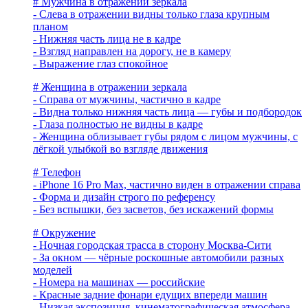
# Мужчина в отражении зеркала
- Слева в отражении видны только глаза крупным
планом
- Нижняя часть лица не в кадре
- Взгляд направлен на дорогу, не в камеру
- Выражение глаз спокойное
# Женщина в отражении зеркала
- Справа от мужчины, частично в кадре
- Видна только нижняя часть лица — губы и подбородок
- Глаза полностью не видны в кадре
- Женщина облизывает губы рядом с лицом мужчины, с
лёгкой улыбкой во взгляде движения
# Телефон
- iPhone 16 Pro Max, частично виден в отражении справа
- Форма и дизайн строго по референсу
- Без вспышки, без засветов, без искажений формы
# Окружение
- Ночная городская трасса в сторону Москва-Сити
- За окном — чёрные роскошные автомобили разных
моделей
- Номера на машинах — российские
- Красные задние фонари едущих впереди машин
- Низкая экспозиция, кинематографическая атмосфера