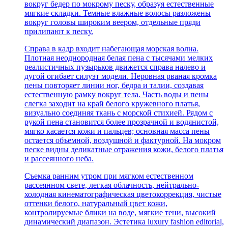
вокруг бедер по мокрому песку, образуя естественные
мягкие складки. Темные влажные волосы разложены
вокруг головы широким веером, отдельные пряди
прилипают к песку.
Справа в кадр входит набегающая морская волна.
Плотная неоднородная белая пена с тысячами мелких
реалистичных пузырьков движется справа налево и
дугой огибает силуэт модели. Неровная рваная кромка
пены повторяет линии ног, бедра и талии, создавая
естественную рамку вокруг тела. Часть воды и пены
слегка заходит на край белого кружевного платья,
визуально соединяя ткань с морской стихией. Рядом с
рукой пена становится более прозрачной и водянистой,
мягко касается кожи и пальцев; основная масса пены
остается объемной, воздушной и фактурной. На мокром
песке видны деликатные отражения кожи, белого платья
и рассеянного неба.
Съемка ранним утром при мягком естественном
рассеянном свете, легкая облачность, нейтрально-
холодная кинематографическая цветокоррекция, чистые
оттенки белого, натуральный цвет кожи,
контролируемые блики на воде, мягкие тени, высокий
динамический диапазон. Эстетика luxury fashion editorial,