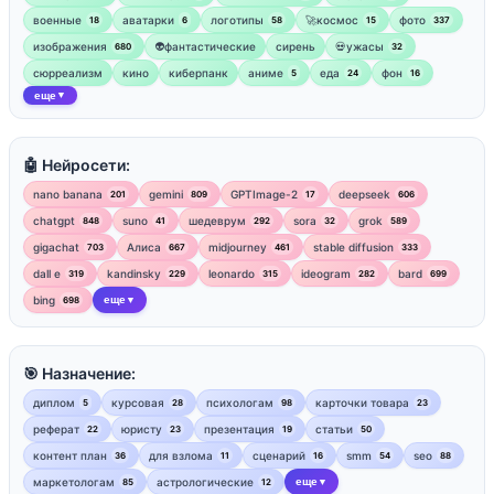
военные
аватарки
логотипы
🚀космос
фото
18
6
58
15
337
изображения
👽фантастические
сирень
💀ужасы
680
32
сюрреализм
кино
киберпанк
аниме
еда
фон
5
24
16
еще
▼
🤖 Нейросети:
nano banana
gemini
GPTImage-2
deepseek
201
809
17
606
chatgpt
suno
шедеврум
sora
grok
848
41
292
32
589
gigachat
Алиса
midjourney
stable diffusion
703
667
461
333
dall e
kandinsky
leonardo
ideogram
bard
319
229
315
282
699
bing
еще
698
▼
🎯 Назначение:
диплом
курсовая
психологам
карточки товара
5
28
98
23
реферат
юристу
презентация
статьи
22
23
19
50
контент план
для взлома
сценарий
smm
seo
36
11
16
54
88
маркетологам
астрологические
еще
85
12
▼