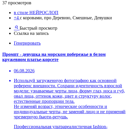
37 просмотров
в стиле НЕЙРОСЛОП
+4
с коровами, про Деревню, Смешные, Девушки
Быстрый просмотр
Ссылка на запись
Генерировать
Промпт - девушка на морском побережье в белом
кружевном платье-корсете
06.08.2026
Используй загруженную фотографию как основной
референс внешности. Сохрани идентичность взрослой
модели: узнаваемые черты лица, форму глаз, носа и губ,
овал лица, оттенок кожи, цвет и структуру волос,
естественные пропорции тела.
Не изменяй возраст, этнические особенности и
индивидуальные черты, не заменяй лицо и не применяй
чрезмерную бьюти-ретушь.
Профессиональная ультрареалистичная fashion-