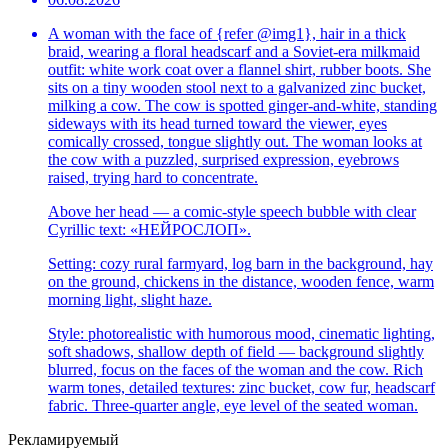
A woman with the face of {refer @img1}, hair in a thick
braid, wearing a floral headscarf and a Soviet-era milkmaid
outfit: white work coat over a flannel shirt, rubber boots. She
sits on a tiny wooden stool next to a galvanized zinc bucket,
milking a cow. The cow is spotted ginger-and-white, standing
sideways with its head turned toward the viewer, eyes
comically crossed, tongue slightly out. The woman looks at
the cow with a puzzled, surprised expression, eyebrows
raised, trying hard to concentrate.
Above her head — a comic-style speech bubble with clear
Cyrillic text: «НЕЙРОСЛОП».
Setting: cozy rural farmyard, log barn in the background, hay
on the ground, chickens in the distance, wooden fence, warm
morning light, slight haze.
Style: photorealistic with humorous mood, cinematic lighting,
soft shadows, shallow depth of field — background slightly
blurred, focus on the faces of the woman and the cow. Rich
warm tones, detailed textures: zinc bucket, cow fur, headscarf
fabric. Three-quarter angle, eye level of the seated woman.
Рекламируемый