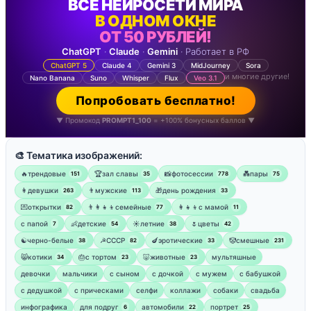
ВСЕ НЕЙРОСЕТИ МИРА
В ОДНОМ ОКНЕ
ОТ 50 РУБЛЕЙ!
ChatGPT
·
Claude
·
Gemini
· Работает в РФ
ChatGPT 5
Claude 4
Gemini 3
MidJourney
Sora
и многие другие!
Nano Banana
Suno
Whisper
Flux
Veo 3.1
Попробовать бесплатно!
▼ Промокод
PROMPT1_100
= +100% бонусных баллов ▼
🎨 Тематика изображений:
🔥трендовые
🏆зал славы
📸фотосессии
💑пары
151
35
778
75
👩девушки
👨мужские
🎁день рождения
263
113
33
💌открытки
👨‍👩‍👧‍👦семейные
👩‍👧‍👦с мамой
82
77
11
‍с папой
👶детские
☀️летние
🌷цветы
7
54
38
42
☯︎черно-белые
☭СССР
🍆эротические
🤡смешные
38
82
33
231
😸котики
🎂с тортом
🐷животные
мультяшные
34
23
23
девочки
мальчики
с сыном
с дочкой
с мужем
с бабушкой
с дедушкой
с прическами
селфи
коллажи
собаки
свадьба
инфографика
для подруг
автомобили
портрет
6
22
25