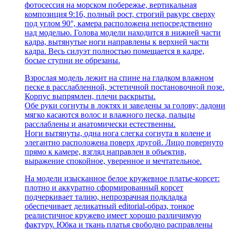
фотосессия на морском побережье, вертикальная
композиция 9:16, полный рост, строгий ракурс сверху
под углом 90°, камера расположена непосредственно
над моделью. Голова модели находится в нижней части
кадра, вытянутые ноги направлены к верхней части
кадра. Весь силуэт полностью помещается в кадре,
босые ступни не обрезаны.
Взрослая модель лежит на спине на гладком влажном
песке в расслабленной, эстетичной постановочной позе.
Корпус выпрямлен, плечи раскрыты.
Обе руки согнуты в локтях и заведены за голову; ладони
мягко касаются волос и влажного песка, пальцы
расслаблены и анатомически естественны.
Ноги вытянуты, одна нога слегка согнута в колене и
элегантно расположена поверх другой. Лицо повернуто
прямо к камере, взгляд направлен в объектив,
выражение спокойное, уверенное и мечтательное.
На модели изысканное белое кружевное платье-корсет:
плотно и аккуратно сформированный корсет
подчеркивает талию, непрозрачная подкладка
обеспечивает деликатный editorial-образ, тонкое
реалистичное кружево имеет хорошо различимую
фактуру. Юбка и ткань платья свободно расправлены