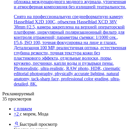
обложка международного модного журнала, утонченная
и атмосферная композиция без излишней театральности.
Снято на профессиональную среднеформатную камеру
Hasselblad X2D 100C, объектив Hasselblad XCD 38V
38mm f/2.5, камера закреплена на верхней операторской
платформе, циркулярный поляризационный фильтр для
контроля отражений; параметры съемки: 1/1000 сек.,
f/5.6, ISO 100, точная фокусировка на лице и глазах.
Детализация 100 MP, реалистичная оптика, естественная
глубина резкости, точная текстура кожи без
пластикового эффекта, отдельные волоски, поры,
кружево, песчинки, капли воды и пузырьки пены.
Photorealistic, ultra-realistic, RAW photo, HDR, cinematic
editorial photography, physically accurate lighting, natural
anatomy, tack-sharp face, professional color grading, ultra-
detailed, 8K.
Рекламируемый
35 просмотров
с пляжем
+2
с морем, Мода
Быстрый просмотр