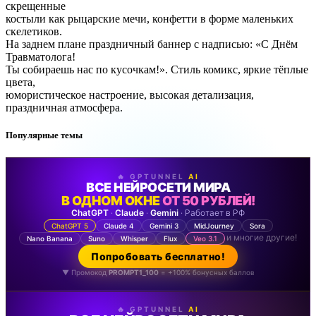
скрещенные
костыли как рыцарские мечи, конфетти в форме маленьких
скелетиков.
На заднем плане праздничный баннер с надписью: «С Днём
Травматолога!
Ты собираешь нас по кусочкам!». Стиль комикс, яркие тёплые
цвета,
юмористическое настроение, высокая детализация,
праздничная атмосфера.
Популярные темы
🔥 GPTUNNEL
AI
ВСЕ НЕЙРОСЕТИ МИРА
В ОДНОМ ОКНЕ
ОТ 50 РУБЛЕЙ!
ChatGPT
·
Claude
·
Gemini
· Работает в РФ
ChatGPT 5
Claude 4
Gemini 3
MidJourney
Sora
и многие другие!
Nano Banana
Suno
Whisper
Flux
Veo 3.1
Попробовать бесплатно!
▼ Промокод
PROMPT1_100
= +100% бонусных баллов
🔥 GPTUNNEL
AI