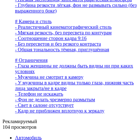
- Глубина резкости лёгкая, фон не размывать сильно (без
выраженного боке)
# Камера и стиль
- Реалистичный кинематографический стиль
- Мягкая резкость, без пересвета по контурам
- Соотношение сторон кадра 9:16
- Без пересветов и без резкого контраста
- Общая тональность тёмная, приглушённая
# Ограничения
- Глаза женщины не должны быть видны ни при каких
условиях
- Мужчина не смотрит в камеру
- У мужчины в кадре видны только глаза, нижняя часть
лица закрыта/не в кадре
- Телефон не искажать
- Фон не делать чрезмерно размытым
- Свет в салоне отсутствует
- Кадр не приближен вплотную к зеркалу
Рекламируемый
104 просмотров
Автомобиль