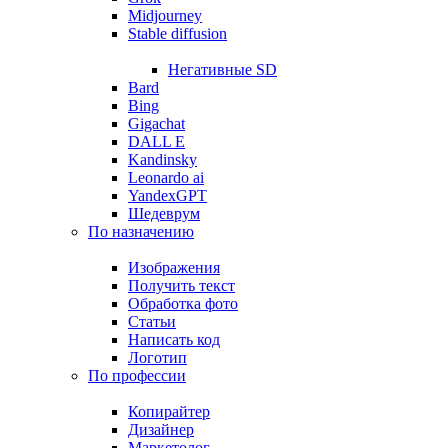
Midjourney
Stable diffusion
Негативные SD
Bard
Bing
Gigachat
DALL E
Kandinsky
Leonardo ai
YandexGPT
Шедеврум
По назначению
Изображения
Получить текст
Обработка фото
Статьи
Написать код
Логотип
По профессии
Копирайтер
Дизайнер
Маркетолог