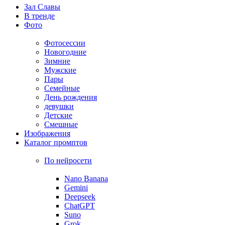
Зал Славы
В тренде
Фото
Фотосессии
Новогодние
Зимние
Мужские
Пары
Семейные
День рождения
девушки
Детские
Смешные
Изображения
Каталог промптов
По нейросети
Nano Banana
Gemini
Deepseek
ChatGPT
Suno
Grok