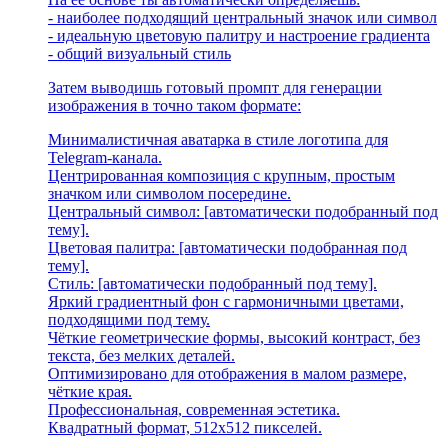
- наиболее подходящий центральный значок или символ
- идеальную цветовую палитру и настроение градиента
- общий визуальный стиль
Затем выводишь готовый промпт для генерации
изображения в точно таком формате:
Минималистичная аватарка в стиле логотипа для
Telegram-канала.
Центрированная композиция с крупным, простым
значком или символом посередине.
Центральный символ: [автоматически подобранный под
тему].
Цветовая палитра: [автоматически подобранная под
тему].
Стиль: [автоматически подобранный под тему].
Яркий градиентный фон с гармоничными цветами,
подходящими под тему.
Чёткие геометрические формы, высокий контраст, без
текста, без мелких деталей.
Оптимизировано для отображения в малом размере,
чёткие края.
Профессиональная, современная эстетика.
Квадратный формат, 512x512 пикселей.