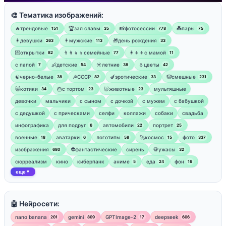
🎨 Тематика изображений:
🔥трендовые
🏆зал славы
📸фотосессии
💑пары
151
35
778
75
👩девушки
👨мужские
🎁день рождения
263
113
33
💌открытки
👨‍👩‍👧‍👦семейные
👩‍👧‍👦с мамой
82
77
11
‍с папой
👶детские
☀️летние
🌷цветы
7
54
38
42
☯︎черно-белые
☭СССР
🍆эротические
🤡смешные
38
82
33
231
😸котики
🎂с тортом
🐷животные
мультяшные
34
23
23
девочки
мальчики
с сыном
с дочкой
с мужем
с бабушкой
с дедушкой
с прическами
селфи
коллажи
собаки
свадьба
инфографика
для подруг
автомобили
портрет
6
22
25
военные
аватарки
логотипы
🚀космос
фото
18
6
58
15
337
изображения
👽фантастические
сирень
💀ужасы
680
32
сюрреализм
кино
киберпанк
аниме
еда
фон
5
24
16
еще
▼
🤖 Нейросети:
nano banana
gemini
GPTImage-2
deepseek
201
809
17
606