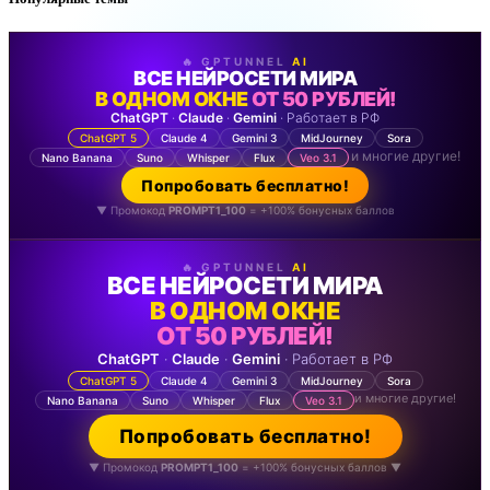
🔥 GPTUNNEL
AI
ВСЕ НЕЙРОСЕТИ МИРА
В ОДНОМ ОКНЕ
ОТ 50 РУБЛЕЙ!
ChatGPT
·
Claude
·
Gemini
· Работает в РФ
ChatGPT 5
Claude 4
Gemini 3
MidJourney
Sora
и многие другие!
Nano Banana
Suno
Whisper
Flux
Veo 3.1
Попробовать бесплатно!
▼ Промокод
PROMPT1_100
= +100% бонусных баллов
🔥 GPTUNNEL
AI
ВСЕ НЕЙРОСЕТИ МИРА
В ОДНОМ ОКНЕ
ОТ 50 РУБЛЕЙ!
ChatGPT
·
Claude
·
Gemini
· Работает в РФ
ChatGPT 5
Claude 4
Gemini 3
MidJourney
Sora
и многие другие!
Nano Banana
Suno
Whisper
Flux
Veo 3.1
Попробовать бесплатно!
▼ Промокод
PROMPT1_100
= +100% бонусных баллов ▼