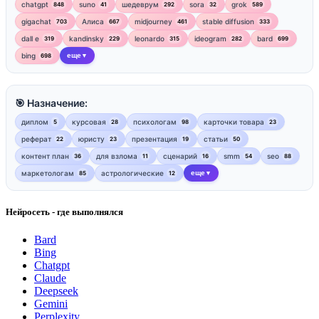
chatgpt
suno
шедеврум
sora
grok
848
41
292
32
589
gigachat
Алиса
midjourney
stable diffusion
703
667
461
333
dall e
kandinsky
leonardo
ideogram
bard
319
229
315
282
699
bing
еще
698
▼
🎯 Назначение:
диплом
курсовая
психологам
карточки товара
5
28
98
23
реферат
юристу
презентация
статьи
22
23
19
50
контент план
для взлома
сценарий
smm
seo
36
11
16
54
88
маркетологам
астрологические
еще
85
12
▼
Нейросеть - где выполнялся
Bard
Bing
Chatgpt
Claude
Deepseek
Gemini
Perplexity