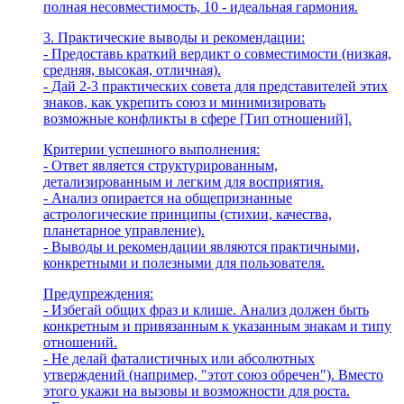
полная несовместимость, 10 - идеальная гармония.
3. Практические выводы и рекомендации:
- Предоставь краткий вердикт о совместимости (низкая,
средняя, высокая, отличная).
- Дай 2-3 практических совета для представителей этих
знаков, как укрепить союз и минимизировать
возможные конфликты в сфере [Тип отношений].
Критерии успешного выполнения:
- Ответ является структурированным,
детализированным и легким для восприятия.
- Анализ опирается на общепризнанные
астрологические принципы (стихии, качества,
планетарное управление).
- Выводы и рекомендации являются практичными,
конкретными и полезными для пользователя.
Предупреждения:
- Избегай общих фраз и клише. Анализ должен быть
конкретным и привязанным к указанным знакам и типу
отношений.
- Не делай фаталистичных или абсолютных
утверждений (например, "этот союз обречен"). Вместо
этого укажи на вызовы и возможности для роста.