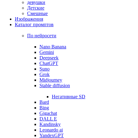
девушки
Детские
Смешные
Изображения
Каталог промптов
По нейросети
Nano Banana
Gemini
Deepseek
ChatGPT
Suno
Grok
Midjourney
Stable diffusion
Негативные SD
Bard
Bing
Gigachat
DALL E
Kandinsky
Leonardo ai
YandexGPT