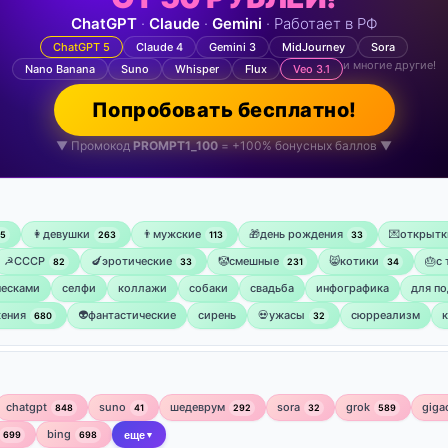
ChatGPT
·
Claude
·
Gemini
· Работает в РФ
ChatGPT 5
Claude 4
Gemini 3
MidJourney
Sora
и многие другие!
Nano Banana
Suno
Whisper
Flux
Veo 3.1
Попробовать бесплатно!
▼ Промокод
PROMPT1_100
= +100% бонусных баллов ▼
👩девушки
👨мужские
🎁день рождения
💌открытк
75
263
113
33
☭СССР
🍆эротические
🤡смешные
😸котики
🎂с
82
33
231
34
ческами
селфи
коллажи
собаки
свадьба
инфографика
для по
ения
👽фантастические
сирень
💀ужасы
сюрреализм
680
32
chatgpt
suno
шедеврум
sora
grok
giga
848
41
292
32
589
bing
699
698
еще
▼