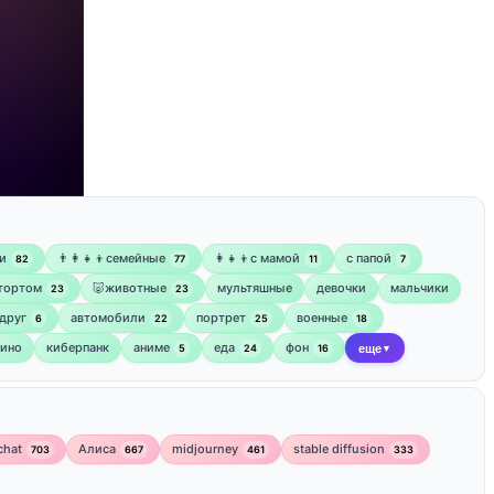
и
👨‍👩‍👧‍👦семейные
👩‍👧‍👦с мамой
‍с папой
82
77
11
7
 тортом
🐷животные
мультяшные
девочки
мальчики
23
23
друг
автомобили
портрет
военные
6
22
25
18
кино
киберпанк
аниме
еда
фон
5
24
16
еще
▼
chat
Алиса
midjourney
stable diffusion
703
667
461
333