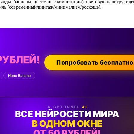
янды, баннеры, цветочные композиции); цветовую палитру; иде
тиль [современный/винтаж/минимализм/роскошь].
РУБЛЕЙ!
Попробовать бесплатно
Nano Banana
🔥 GPTUNNEL
AI
ВСЕ НЕЙРОСЕТИ МИРА
В ОДНОМ ОКНЕ
ОТ 50 РУБЛЕЙ!