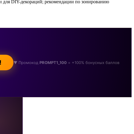
и для DIY-декораций; рекомендации по зонированию
!
▼ Промокод
PROMPT1_100
= +100% бонусных баллов