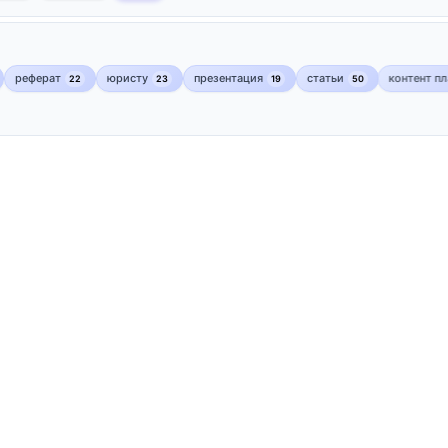
реферат
юристу
презентация
статьи
контент п
22
23
19
50