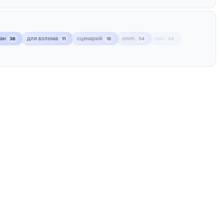
лан
для взлома
сценарий
smm
seo
36
11
16
54
88