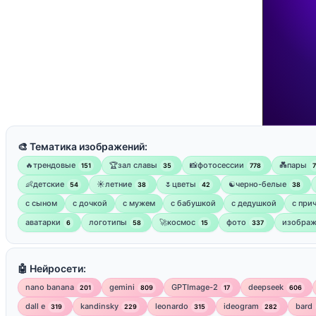
🎨 Тематика изображений:
🔥трендовые
🏆зал славы
📸фотосессии
💑пары
151
35
778
👶детские
☀️летние
🌷цветы
☯︎черно-белые
54
38
42
38
с сыном
с дочкой
с мужем
с бабушкой
с дедушкой
с при
аватарки
логотипы
🚀космос
фото
изображ
6
58
15
337
🤖 Нейросети:
nano banana
gemini
GPTImage-2
deepseek
201
809
17
606
dall e
kandinsky
leonardo
ideogram
bard
319
229
315
282