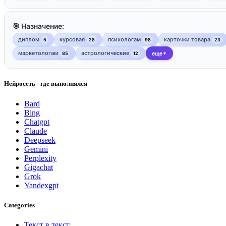
🎯 Назначение:
диплом
курсовая
психологам
карточки товара
5
28
98
23
маркетологам
астрологические
85
12
еще
▼
Нейросеть - где выполнялся
Bard
Bing
Chatgpt
Claude
Deepseek
Gemini
Perplexity
Gigachat
Grok
Yandexgpt
Categories
Текст в текст