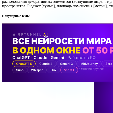
расположения декоративных элементов (воздушные шары, гирл
пространства. Бюджет [сумма], площадь помещения [метры], с
Популярные темы
🔥 GPTUNNEL
AI
ВСЕ НЕЙРОСЕТИ МИРА
В ОДНОМ ОКНЕ
ОТ 50 
ChatGPT
·
Claude
·
Gemini
· Работает в РФ
ChatGPT 5
Claude 4
Gemini 3
MidJourney
Sora
и многие другие!
Suno
Whisper
Flux
Veo 3.1