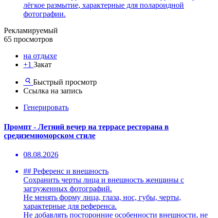
лёгкое размытие, характерные для полароидной
фотографии.
Рекламируемый
65 просмотров
на отдыхе
+1
Закат
Быстрый просмотр
Ссылка на запись
Генерировать
Промпт - Летний вечер на террасе ресторана в
средиземноморском стиле
08.08.2026
## Референс и внешность
Сохранить черты лица и внешность женщины с
загруженных фотографий.
Не менять форму лица, глаза, нос, губы, черты,
характерные для референса.
Не добавлять посторонние особенности внешности, не