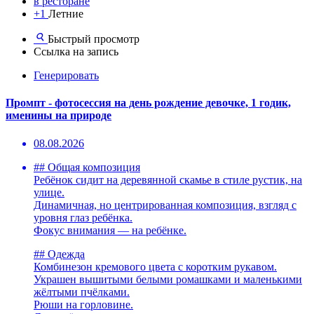
в ресторане
+1
Летние
Быстрый просмотр
Ссылка на запись
Генерировать
Промпт - фотосессия на день рождение девочке, 1 годик,
именины на природе
08.08.2026
## Общая композиция
Ребёнок сидит на деревянной скамье в стиле рустик, на
улице.
Динамичная, но центрированная композиция, взгляд с
уровня глаз ребёнка.
Фокус внимания — на ребёнке.
## Одежда
Комбинезон кремового цвета с коротким рукавом.
Украшен вышитыми белыми ромашками и маленькими
жёлтыми пчёлками.
Рюши на горловине.