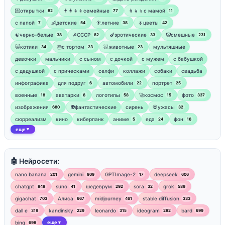
💌открытки
👨‍👩‍👧‍👦семейные
👩‍👧‍👦с мамой
82
77
11
‍с папой
👶детские
☀️летние
🌷цветы
7
54
38
42
☯︎черно-белые
☭СССР
🍆эротические
🤡смешные
38
82
33
231
😸котики
🎂с тортом
🐷животные
мультяшные
34
23
23
девочки
мальчики
с сыном
с дочкой
с мужем
с бабушкой
с дедушкой
с прическами
селфи
коллажи
собаки
свадьба
инфографика
для подруг
автомобили
портрет
6
22
25
военные
аватарки
логотипы
🚀космос
фото
18
6
58
15
337
изображения
👽фантастические
сирень
💀ужасы
680
32
сюрреализм
кино
киберпанк
аниме
еда
фон
5
24
16
еще
▼
🤖 Нейросети:
nano banana
gemini
GPTImage-2
deepseek
201
809
17
606
chatgpt
suno
шедеврум
sora
grok
848
41
292
32
589
gigachat
Алиса
midjourney
stable diffusion
703
667
461
333
dall e
kandinsky
leonardo
ideogram
bard
319
229
315
282
699
bing
еще
698
▼