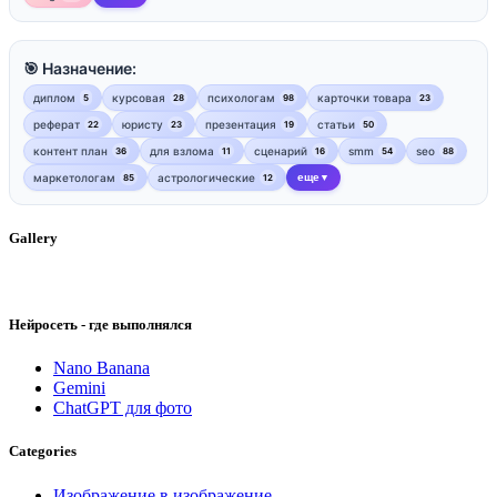
🎯 Назначение:
диплом
курсовая
психологам
карточки товара
5
28
98
23
реферат
юристу
презентация
статьи
22
23
19
50
контент план
для взлома
сценарий
smm
seo
36
11
16
54
88
маркетологам
астрологические
еще
85
12
▼
Gallery
Нейросеть - где выполнялся
Nano Banana
Gemini
ChatGPT для фото
Categories
Изображение в изображение