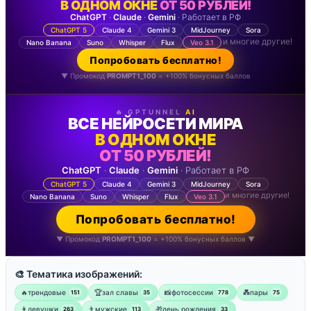
В ОДНОМ ОКНЕ
ОТ 50 РУБЛЕЙ!
ChatGPT
·
Claude
·
Gemini
· Работает в РФ
ChatGPT 5
Claude 4
Gemini 3
MidJourney
Sora
и многие другие!
Nano Banana
Suno
Whisper
Flux
Veo 3.1
Попробовать бесплатно!
▼ Промокод
PROMPT1_100
= +100% бонусных баллов
🔥 GPTUNNEL
AI
ВСЕ НЕЙРОСЕТИ МИРА
В ОДНОМ ОКНЕ
ОТ 50 РУБЛЕЙ!
ChatGPT
·
Claude
·
Gemini
· Работает в РФ
ChatGPT 5
Claude 4
Gemini 3
MidJourney
Sora
и многие другие!
Nano Banana
Suno
Whisper
Flux
Veo 3.1
Попробовать бесплатно!
▼ Промокод
PROMPT1_100
= +100% бонусных баллов ▼
🎨 Тематика изображений:
🔥трендовые
🏆зал славы
📸фотосессии
💑пары
151
35
778
75
👩девушки
👨мужские
🎁день рождения
263
113
33