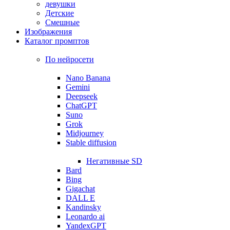
девушки
Детские
Смешные
Изображения
Каталог промптов
По нейросети
Nano Banana
Gemini
Deepseek
ChatGPT
Suno
Grok
Midjourney
Stable diffusion
Негативные SD
Bard
Bing
Gigachat
DALL E
Kandinsky
Leonardo ai
YandexGPT