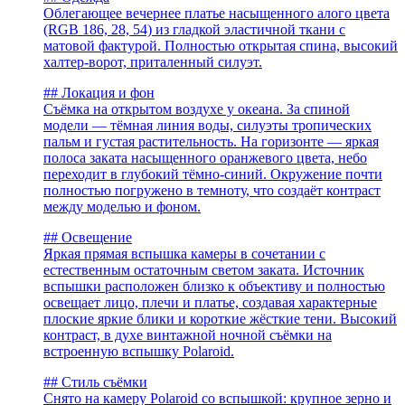
Облегающее вечернее платье насыщенного алого цвета
(RGB 186, 28, 54) из гладкой эластичной ткани с
матовой фактурой. Полностью открытая спина, высокий
халтер-ворот, приталенный силуэт.
## Локация и фон
Съёмка на открытом воздухе у океана. За спиной
модели — тёмная линия воды, силуэты тропических
пальм и густая растительность. На горизонте — яркая
полоса заката насыщенного оранжевого цвета, небо
переходит в глубокий тёмно-синий. Окружение почти
полностью погружено в темноту, что создаёт контраст
между моделью и фоном.
## Освещение
Яркая прямая вспышка камеры в сочетании с
естественным остаточным светом заката. Источник
вспышки расположен близко к объективу и полностью
освещает лицо, плечи и платье, создавая характерные
плоские яркие блики и короткие жёсткие тени. Высокий
контраст, в духе винтажной ночной съёмки на
встроенную вспышку Polaroid.
## Стиль съёмки
Снято на камеру Polaroid со вспышкой: крупное зерно и