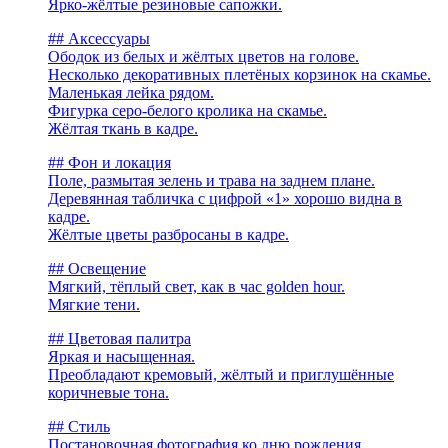
Ярко-жёлтые резиновые сапожки.
## Аксессуары
Ободок из белых и жёлтых цветов на голове.
Несколько декоративных плетёных корзинок на скамье.
Маленькая лейка рядом.
Фигурка серо-белого кролика на скамье.
Жёлтая ткань в кадре.
## Фон и локация
Поле, размытая зелень и трава на заднем плане.
Деревянная табличка с цифрой «1» хорошо видна в
кадре.
Жёлтые цветы разбросаны в кадре.
## Освещение
Мягкий, тёплый свет, как в час golden hour.
Мягкие тени.
## Цветовая палитра
Яркая и насыщенная.
Преобладают кремовый, жёлтый и приглушённые
коричневые тона.
## Стиль
Постановочная фотография ко дню рождения,