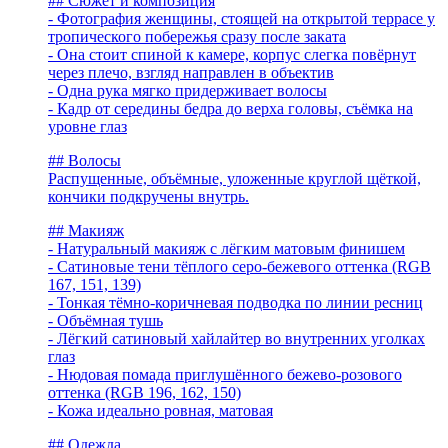
## Сюжет и композиция
- Фотография женщины, стоящей на открытой террасе у
тропического побережья сразу после заката
- Она стоит спиной к камере, корпус слегка повёрнут
через плечо, взгляд направлен в объектив
- Одна рука мягко придерживает волосы
- Кадр от середины бедра до верха головы, съёмка на
уровне глаз
## Волосы
Распущенные, объёмные, уложенные круглой щёткой,
кончики подкручены внутрь.
## Макияж
- Натуральный макияж с лёгким матовым финишем
- Сатиновые тени тёплого серо-бежевого оттенка (RGB
167, 151, 139)
- Тонкая тёмно-коричневая подводка по линии ресниц
- Объёмная тушь
- Лёгкий сатиновый хайлайтер во внутренних уголках
глаз
- Нюдовая помада приглушённого бежево-розового
оттенка (RGB 196, 162, 150)
- Кожа идеально ровная, матовая
## Одежда