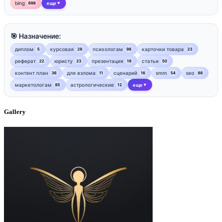
bing
еще
698
▼
🎯 Назначение:
диплом
курсовая
психологам
карточки товара
5
28
98
23
реферат
юристу
презентация
статьи
22
23
19
50
контент план
для взлома
сценарий
smm
seo
36
11
16
54
88
маркетологам
астрологические
еще
85
12
▼
Gallery