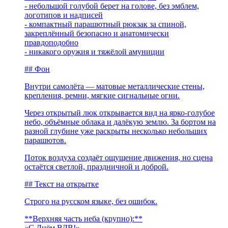
- небольшой голубой берет на голове, без эмблем,
логотипов и надписей
- компактный парашютный рюкзак за спиной,
закреплённый безопасно и анатомически
правдоподобно
- никакого оружия и тяжёлой амуниции
## Фон
Внутри самолёта — матовые металлические стены,
крепления, ремни, мягкие сигнальные огни.
Через открытый люк открывается вид на ярко-голубое
небо, объёмные облака и далёкую землю. За бортом на
разной глубине уже раскрыты несколько небольших
парашютов.
Поток воздуха создаёт ощущение движения, но сцена
остаётся светлой, праздничной и доброй.
## Текст на открытке
Строго на русском языке, без ошибок.
**Верхняя часть неба (крупно):**
«С Днём ВДВ!»