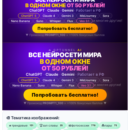
В ОДНОМ ОКНЕ
ОТ 50 РУБЛЕЙ!
ChatGPT
·
Claude
·
Gemini
· Работает в РФ
ChatGPT 5
Claude 4
Gemini 3
MidJourney
Sora
и многие другие!
Nano Banana
Suno
Whisper
Flux
Veo 3.1
Попробовать бесплатно!
▼ Промокод
PROMPT1_100
= +100% бонусных баллов
🔥 GPTUNNEL
AI
ВСЕ НЕЙРОСЕТИ МИРА
В ОДНОМ ОКНЕ
ОТ 50 РУБЛЕЙ!
ChatGPT
·
Claude
·
Gemini
· Работает в РФ
ChatGPT 5
Claude 4
Gemini 3
MidJourney
Sora
и многие другие!
Nano Banana
Suno
Whisper
Flux
Veo 3.1
Попробовать бесплатно!
▼ Промокод
PROMPT1_100
= +100% бонусных баллов ▼
🎨 Тематика изображений:
🔥трендовые
🏆зал славы
📸фотосессии
💑пары
151
35
778
75