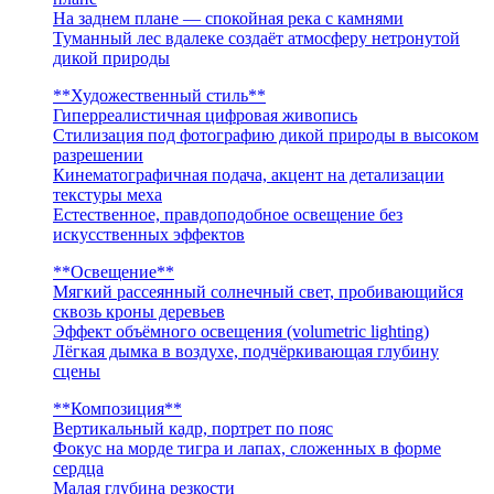
На заднем плане — спокойная река с камнями
Туманный лес вдалеке создаёт атмосферу нетронутой
дикой природы
**Художественный стиль**
Гиперреалистичная цифровая живопись
Стилизация под фотографию дикой природы в высоком
разрешении
Кинематографичная подача, акцент на детализации
текстуры меха
Естественное, правдоподобное освещение без
искусственных эффектов
**Освещение**
Мягкий рассеянный солнечный свет, пробивающийся
сквозь кроны деревьев
Эффект объёмного освещения (volumetric lighting)
Лёгкая дымка в воздухе, подчёркивающая глубину
сцены
**Композиция**
Вертикальный кадр, портрет по пояс
Фокус на морде тигра и лапах, сложенных в форме
сердца
Малая глубина резкости