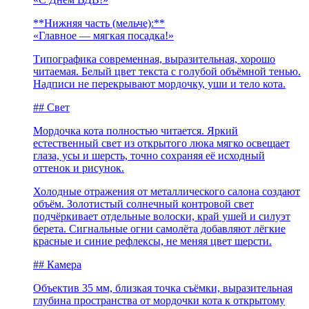
**Нижняя часть (мельче):**
«Главное — мягкая посадка!»
Типографика современная, выразительная, хорошо
читаемая. Белый цвет текста с голубой объёмной тенью.
Надписи не перекрывают мордочку, уши и тело кота.
## Свет
Мордочка кота полностью читается. Яркий
естественный свет из открытого люка мягко освещает
глаза, усы и шерсть, точно сохраняя её исходный
оттенок и рисунок.
Холодные отражения от металлического салона создают
объём. Золотистый солнечный контровой свет
подчёркивает отдельные волоски, край ушей и силуэт
берета. Сигнальные огни самолёта добавляют лёгкие
красные и синие рефлексы, не меняя цвет шерсти.
## Камера
Объектив 35 мм, близкая точка съёмки, выразительная
глубина пространства от мордочки кота к открытому