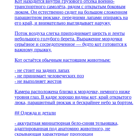
Кот находится внутри грузового отсека военно-
транспортного самолёта, рядом с открытым боковым
люком. Он естественно сидит на большом сложенном
парашютном рюкзаке, передними лапами опираясь на
его край, и внимательно выглядывает наружу.
Поток воздуха слегка приподнимает шерсть и ленты
небольшого голубого берета. Выражение мордочки
серьёзное и сосредоточенное — будто кот готовится к
важному прыжку.
Кот остаётся обычным настоящим животным:
- не стоит на задних лапах
- не принимает человеческих поз
- не выполняет жестов
Камера расположена близко к мордочке, немного ниже
уровня глаз. В кадре хорошо видны кот, край открытого
люка, парашютный рюкзак и бескрайнее небо за бортом.
## Одежда и детали
- аккуратная миниатюрная бело-синяя тельняшка,
адаптированная под анатомию животного, не
скрывающая характерные пропорции