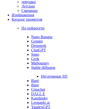
девушки
Детские
Смешные
Изображения
Каталог промптов
По нейросети
Nano Banana
Gemini
Deepseek
ChatGPT
Suno
Grok
Midjourney
Stable diffusion
Негативные SD
Bard
Bing
Gigachat
DALL E
Kandinsky
Leonardo ai
YandexGPT