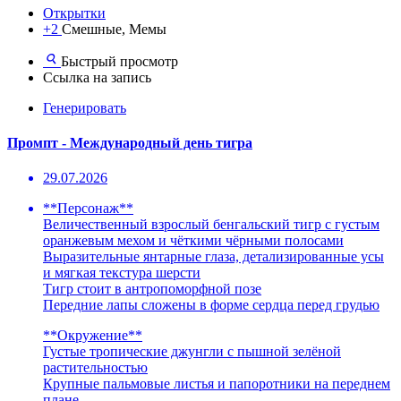
Открытки
+2
Смешные, Мемы
Быстрый просмотр
Ссылка на запись
Генерировать
Промпт - Международный день тигра
29.07.2026
**Персонаж**
Величественный взрослый бенгальский тигр с густым
оранжевым мехом и чёткими чёрными полосами
Выразительные янтарные глаза, детализированные усы
и мягкая текстура шерсти
Тигр стоит в антропоморфной позе
Передние лапы сложены в форме сердца перед грудью
**Окружение**
Густые тропические джунгли с пышной зелёной
растительностью
Крупные пальмовые листья и папоротники на переднем
плане