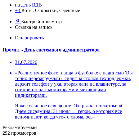
на день ВДВ
+3
Коты, Открытки, Смешные
Быстрый просмотр
Ссылка на запись
Генерировать
Промпт - День системного администратора
31.07.2026
«Реалистичное фото: панда в футболке с надписью 'Вы
точно перезагружали?' сидит за столом техподдержки,
держит телефон у уха, вторая лапа на клавиатуре, за
спиной стена с мониторами и мигающими
индикаторами.
Яркое офисное освещение. Открытка с текстом: «С
Днём сисадмина! 31 июля — герои, о которых все
вспоминают, когда что-то сломалось»
Рекламируемый
292 просмотров