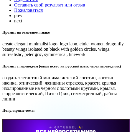
Оставить свой результат или отзыв
Пожаловаться
prev
next
Промпт на основном языке
create elegant minimalist logo, logo icon, etnic, women dragonfly,
beauty wings isolated on black with golden circles, wings,
surrealistic, peter gric, symmetrical, linework
Промпт с переводом (чаще всего на русский язык через переводчик)
создать элегантный минималистский логотип, логотип
иконка, этнический, женщины стрекоза, красота крылья
изолированные на черном с золотыми кругами, крылья,
сюрреалистический, Питер Грик, симметричный, работа
линии
Популярные темы
🔥 GPTUNNEL
AI
ВСЕ НЕЙРОСЕТИ МИРА