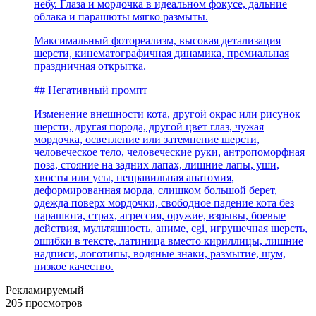
небу. Глаза и мордочка в идеальном фокусе, дальние
облака и парашюты мягко размыты.
Максимальный фотореализм, высокая детализация
шерсти, кинематографичная динамика, премиальная
праздничная открытка.
## Негативный промпт
Изменение внешности кота, другой окрас или рисунок
шерсти, другая порода, другой цвет глаз, чужая
мордочка, осветление или затемнение шерсти,
человеческое тело, человеческие руки, антропоморфная
поза, стояние на задних лапах, лишние лапы, уши,
хвосты или усы, неправильная анатомия,
деформированная морда, слишком большой берет,
одежда поверх мордочки, свободное падение кота без
парашюта, страх, агрессия, оружие, взрывы, боевые
действия, мультяшность, аниме, cgi, игрушечная шерсть,
ошибки в тексте, латиница вместо кириллицы, лишние
надписи, логотипы, водяные знаки, размытие, шум,
низкое качество.
Рекламируемый
205 просмотров