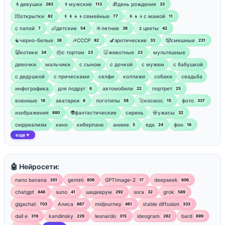
👩девушки
👨мужские
🎁день рождения
263
113
33
💌открытки
👨‍👩‍👧‍👦семейные
👩‍👧‍👦с мамой
82
77
11
‍с папой
👶детские
☀️летние
🌷цветы
7
54
38
42
☯︎черно-белые
☭СССР
🍆эротические
🤡смешные
38
82
33
231
😸котики
🎂с тортом
🐷животные
мультяшные
34
23
23
девочки
мальчики
с сыном
с дочкой
с мужем
с бабушкой
с дедушкой
с прическами
селфи
коллажи
собаки
свадьба
инфографика
для подруг
автомобили
портрет
6
22
25
военные
аватарки
логотипы
🚀космос
фото
18
6
58
15
337
изображения
👽фантастические
сирень
💀ужасы
680
32
сюрреализм
кино
киберпанк
аниме
еда
фон
5
24
16
еще
▼
🤖 Нейросети:
nano banana
gemini
GPTImage-2
deepseek
201
809
17
606
chatgpt
suno
шедеврум
sora
grok
848
41
292
32
589
gigachat
Алиса
midjourney
stable diffusion
703
667
461
333
dall e
kandinsky
leonardo
ideogram
bard
319
229
315
282
699