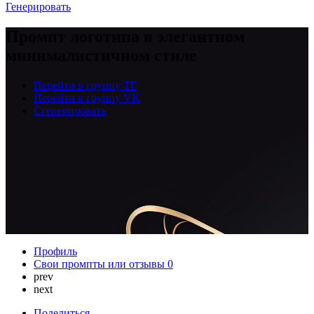
Генерировать
Промпт логотипа в элегантном
минималистичном стиле
Перейти в группу ТГ
Перейти в группу VK
Сгенерировать
Профиль
Свои промпты или отзывы
0
prev
next
Поделиться