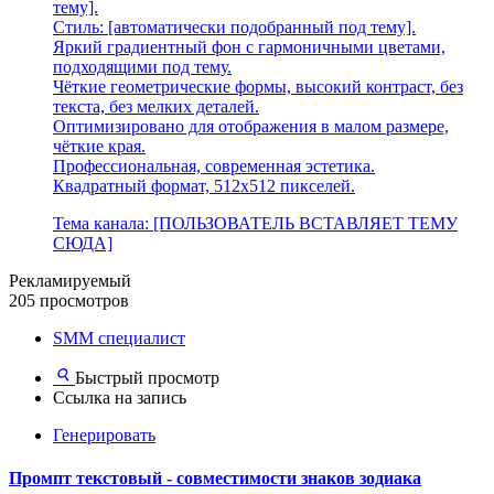
тему].
Стиль: [автоматически подобранный под тему].
Яркий градиентный фон с гармоничными цветами,
подходящими под тему.
Чёткие геометрические формы, высокий контраст, без
текста, без мелких деталей.
Оптимизировано для отображения в малом размере,
чёткие края.
Профессиональная, современная эстетика.
Квадратный формат, 512x512 пикселей.
Тема канала: [ПОЛЬЗОВАТЕЛЬ ВСТАВЛЯЕТ ТЕМУ
СЮДА]
Рекламируемый
205 просмотров
SMM специалист
Быстрый просмотр
Ссылка на запись
Генерировать
Промпт текстовый - совместимости знаков зодиака