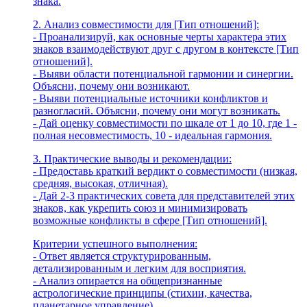
знака.
2. Анализ совместимости для [Тип отношений]:
- Проанализируй, как основные черты характера этих
знаков взаимодействуют друг с другом в контексте [Тип
отношений].
- Выяви области потенциальной гармонии и синергии.
Объясни, почему они возникают.
- Выяви потенциальные источники конфликтов и
разногласий. Объясни, почему они могут возникать.
- Дай оценку совместимости по шкале от 1 до 10, где 1 -
полная несовместимость, 10 - идеальная гармония.
3. Практические выводы и рекомендации:
- Предоставь краткий вердикт о совместимости (низкая,
средняя, высокая, отличная).
- Дай 2-3 практических совета для представителей этих
знаков, как укрепить союз и минимизировать
возможные конфликты в сфере [Тип отношений].
Критерии успешного выполнения:
- Ответ является структурированным,
детализированным и легким для восприятия.
- Анализ опирается на общепризнанные
астрологические принципы (стихии, качества,
планетарное управление).