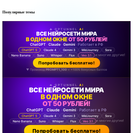
Популярные темы
🔥 GPTUNNEL
AI
ВСЕ НЕЙРОСЕТИ МИРА
В ОДНОМ ОКНЕ
ОТ 50 РУБЛЕЙ!
ChatGPT
·
Claude
·
Gemini
· Работает в РФ
ChatGPT 5
Claude 4
Gemini 3
MidJourney
Sora
и многие другие!
Nano Banana
Suno
Whisper
Flux
Veo 3.1
Попробовать бесплатно!
▼ Промокод
PROMPT1_100
= +100% бонусных баллов
🔥 GPTUNNEL
AI
ВСЕ НЕЙРОСЕТИ МИРА
В ОДНОМ ОКНЕ
ОТ 50 РУБЛЕЙ!
ChatGPT
·
Claude
·
Gemini
· Работает в РФ
ChatGPT 5
Claude 4
Gemini 3
MidJourney
Sora
и многие другие!
Nano Banana
Suno
Whisper
Flux
Veo 3.1
Попробовать бесплатно!