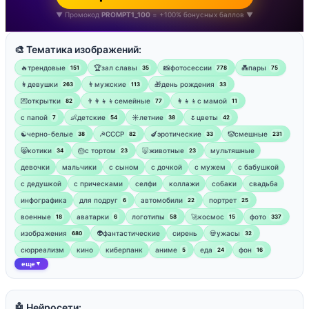
▼ Промокод
PROMPT1_100
= +100% бонусных баллов ▼
🎨 Тематика изображений:
🔥трендовые
🏆зал славы
📸фотосессии
💑пары
151
35
778
75
👩девушки
👨мужские
🎁день рождения
263
113
33
💌открытки
👨‍👩‍👧‍👦семейные
👩‍👧‍👦с мамой
82
77
11
‍с папой
👶детские
☀️летние
🌷цветы
7
54
38
42
☯︎черно-белые
☭СССР
🍆эротические
🤡смешные
38
82
33
231
😸котики
🎂с тортом
🐷животные
мультяшные
34
23
23
девочки
мальчики
с сыном
с дочкой
с мужем
с бабушкой
с дедушкой
с прическами
селфи
коллажи
собаки
свадьба
инфографика
для подруг
автомобили
портрет
6
22
25
военные
аватарки
логотипы
🚀космос
фото
18
6
58
15
337
изображения
👽фантастические
сирень
💀ужасы
680
32
сюрреализм
кино
киберпанк
аниме
еда
фон
5
24
16
еще
▼
🤖 Нейросети: