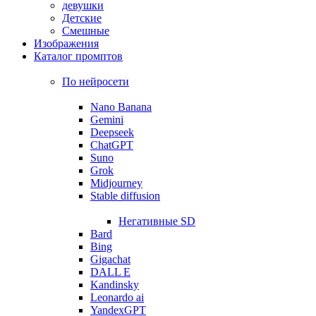
девушки
Детские
Смешные
Изображения
Каталог промптов
По нейросети
Nano Banana
Gemini
Deepseek
ChatGPT
Suno
Grok
Midjourney
Stable diffusion
Негативные SD
Bard
Bing
Gigachat
DALL E
Kandinsky
Leonardo ai
YandexGPT