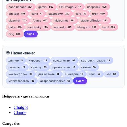
nano banana
gemini
GPTImage-2
deepseek
201
809
17
606
chatgpt
suno
шедеврум
sora
grok
848
41
292
32
589
gigachat
Алиса
midjourney
stable diffusion
703
667
461
333
dall e
kandinsky
leonardo
ideogram
bard
319
229
315
282
699
bing
еще
698
▼
🎯 Назначение:
диплом
курсовая
психологам
карточки товара
5
28
98
23
реферат
юристу
презентация
статьи
22
23
19
50
контент план
для взлома
сценарий
smm
seo
36
11
16
54
88
маркетологам
астрологические
еще
85
12
▼
Нейросеть - где выполнялся
Chatgpt
Claude
Categories