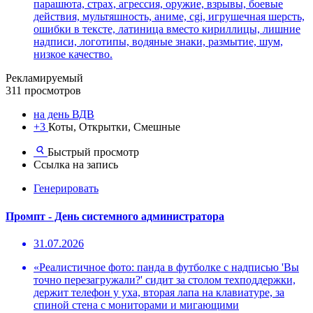
парашюта, страх, агрессия, оружие, взрывы, боевые
действия, мультяшность, аниме, cgi, игрушечная шерсть,
ошибки в тексте, латиница вместо кириллицы, лишние
надписи, логотипы, водяные знаки, размытие, шум,
низкое качество.
Рекламируемый
311 просмотров
на день ВДВ
+3
Коты, Открытки, Смешные
Быстрый просмотр
Ссылка на запись
Генерировать
Промпт - День системного администратора
31.07.2026
«Реалистичное фото: панда в футболке с надписью 'Вы
точно перезагружали?' сидит за столом техподдержки,
держит телефон у уха, вторая лапа на клавиатуре, за
спиной стена с мониторами и мигающими