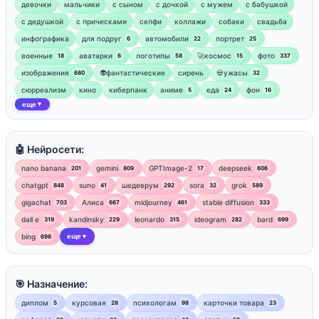
девочки
мальчики
с сыном
с дочкой
с мужем
с бабушкой
с дедушкой
с прическами
селфи
коллажи
собаки
свадьба
инфографика
для подруг
автомобили
портрет
6
22
25
военные
аватарки
логотипы
🚀космос
фото
18
6
58
15
337
изображения
👽фантастические
сирень
💀ужасы
680
32
сюрреализм
кино
киберпанк
аниме
еда
фон
5
24
16
еще
▼
🤖 Нейросети:
nano banana
gemini
GPTImage-2
deepseek
201
809
17
606
chatgpt
suno
шедеврум
sora
grok
848
41
292
32
589
gigachat
Алиса
midjourney
stable diffusion
703
667
461
333
dall e
kandinsky
leonardo
ideogram
bard
319
229
315
282
699
bing
еще
698
▼
🎯 Назначение:
диплом
курсовая
психологам
карточки товара
5
28
98
23