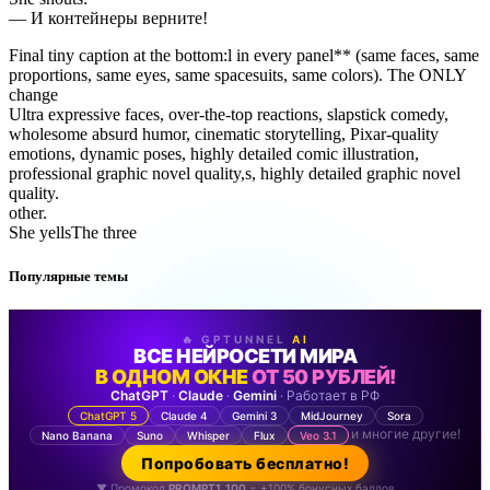
— И контейнеры верните!
Final tiny caption at the bottom:l in every panel** (same faces, same
proportions, same eyes, same spacesuits, same colors). The ONLY
change
Ultra expressive faces, over-the-top reactions, slapstick comedy,
wholesome absurd humor, cinematic storytelling, Pixar-quality
emotions, dynamic poses, highly detailed comic illustration,
professional graphic novel quality,s, highly detailed graphic novel
quality.
other.
She yellsThe three
Популярные темы
🔥 GPTUNNEL
AI
ВСЕ НЕЙРОСЕТИ МИРА
В ОДНОМ ОКНЕ
ОТ 50 РУБЛЕЙ!
ChatGPT
·
Claude
·
Gemini
· Работает в РФ
ChatGPT 5
Claude 4
Gemini 3
MidJourney
Sora
и многие другие!
Nano Banana
Suno
Whisper
Flux
Veo 3.1
Попробовать бесплатно!
▼ Промокод
PROMPT1_100
= +100% бонусных баллов