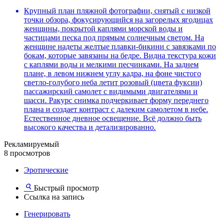
Крупный план пляжной фотографии, снятый с низкой
точки обзора, фокусирующийся на загорелых ягодицах
женщины, покрытой каплями морской воды и
частицами песка под прямым солнечным светом. На
женщине надеты желтые плавки-бикини с завязками по
бокам, которые завязаны на бедре. Видна текстура кожи
с каплями воды и мелкими песчинками. На заднем
плане, в левом нижнем углу кадра, на фоне чистого
светло-голубого неба летит розовый (цвета фуксии)
пассажирский самолет с видимыми двигателями и
шасси. Ракурс снимка подчеркивает форму переднего
плана и создает контраст с далеким самолетом в небе.
Естественное дневное освещение. Всё должно быть
высокого качества и детализированно.
Рекламируемый
8 просмотров
Эротические
Быстрый просмотр
Ссылка на запись
Генерировать