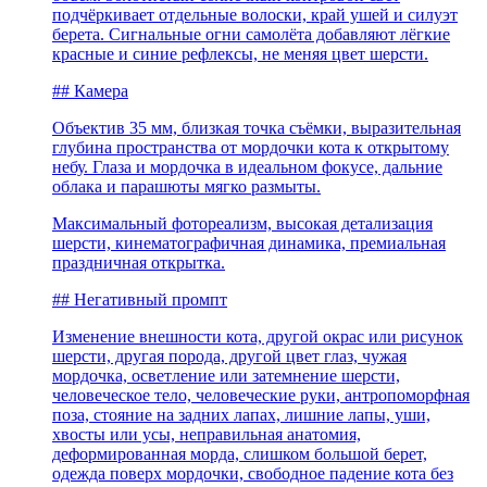
подчёркивает отдельные волоски, край ушей и силуэт
берета. Сигнальные огни самолёта добавляют лёгкие
красные и синие рефлексы, не меняя цвет шерсти.
## Камера
Объектив 35 мм, близкая точка съёмки, выразительная
глубина пространства от мордочки кота к открытому
небу. Глаза и мордочка в идеальном фокусе, дальние
облака и парашюты мягко размыты.
Максимальный фотореализм, высокая детализация
шерсти, кинематографичная динамика, премиальная
праздничная открытка.
## Негативный промпт
Изменение внешности кота, другой окрас или рисунок
шерсти, другая порода, другой цвет глаз, чужая
мордочка, осветление или затемнение шерсти,
человеческое тело, человеческие руки, антропоморфная
поза, стояние на задних лапах, лишние лапы, уши,
хвосты или усы, неправильная анатомия,
деформированная морда, слишком большой берет,
одежда поверх мордочки, свободное падение кота без