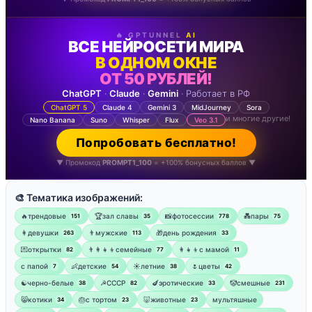
🔥 GPTUNNEL
AI
ВСЕ НЕЙРОСЕТИ МИРА
В ОДНОМ ОКНЕ
ОТ 50 РУБЛЕЙ!
ChatGPT
·
Claude
·
Gemini
· Работает в РФ
ChatGPT 5
Claude 4
Gemini 3
MidJourney
Sora
и многие другие!
Nano Banana
Suno
Whisper
Flux
Veo 3.1
Попробовать бесплатно!
▼ Промокод
PROMPT1_100
= +100% бонусных баллов ▼
🎨 Тематика изображений:
🔥трендовые
🏆зал славы
📸фотосессии
💑пары
151
35
778
75
👩девушки
👨мужские
🎁день рождения
263
113
33
💌открытки
👨‍👩‍👧‍👦семейные
👩‍👧‍👦с мамой
82
77
11
‍с папой
👶детские
☀️летние
🌷цветы
7
54
38
42
☯︎черно-белые
☭СССР
🍆эротические
🤡смешные
38
82
33
231
😸котики
🎂с тортом
🐷животные
мультяшные
34
23
23