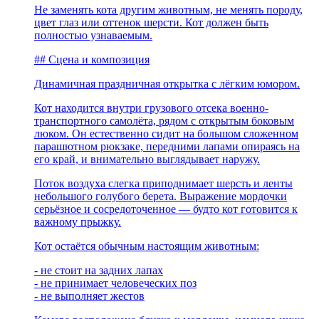
Не заменять кота другим животным, не менять породу,
цвет глаз или оттенок шерсти. Кот должен быть
полностью узнаваемым.
## Сцена и композиция
Динамичная праздничная открытка с лёгким юмором.
Кот находится внутри грузового отсека военно-
транспортного самолёта, рядом с открытым боковым
люком. Он естественно сидит на большом сложенном
парашютном рюкзаке, передними лапами опираясь на
его край, и внимательно выглядывает наружу.
Поток воздуха слегка приподнимает шерсть и ленты
небольшого голубого берета. Выражение мордочки
серьёзное и сосредоточенное — будто кот готовится к
важному прыжку.
Кот остаётся обычным настоящим животным:
- не стоит на задних лапах
- не принимает человеческих поз
- не выполняет жестов