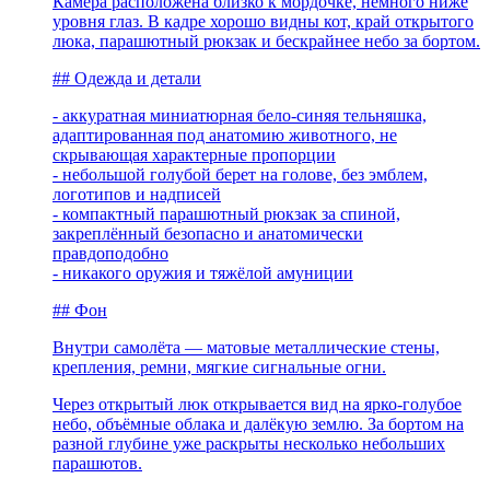
Камера расположена близко к мордочке, немного ниже
уровня глаз. В кадре хорошо видны кот, край открытого
люка, парашютный рюкзак и бескрайнее небо за бортом.
## Одежда и детали
- аккуратная миниатюрная бело-синяя тельняшка,
адаптированная под анатомию животного, не
скрывающая характерные пропорции
- небольшой голубой берет на голове, без эмблем,
логотипов и надписей
- компактный парашютный рюкзак за спиной,
закреплённый безопасно и анатомически
правдоподобно
- никакого оружия и тяжёлой амуниции
## Фон
Внутри самолёта — матовые металлические стены,
крепления, ремни, мягкие сигнальные огни.
Через открытый люк открывается вид на ярко-голубое
небо, объёмные облака и далёкую землю. За бортом на
разной глубине уже раскрыты несколько небольших
парашютов.