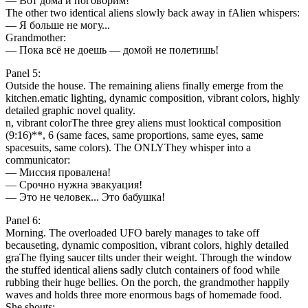
— Вот дома и поговорим!
The other two identical aliens slowly back away in fAlien whispers:
— Я больше не могу...
Grandmother:
— Пока всё не доешь — домой не полетишь!
Panel 5:
Outside the house. The remaining aliens finally emerge from the
kitchen.ematic lighting, dynamic composition, vibrant colors, highly
detailed graphic novel quality.
n, vibrant colorThe three grey aliens must looktical composition
(9:16)**, 6 (same faces, same proportions, same eyes, same
spacesuits, same colors). The ONLYThey whisper into a
communicator:
— Миссия провалена!
— Срочно нужна эвакуация!
— Это не человек... Это бабушка!
Panel 6:
Morning. The overloaded UFO barely manages to take off
becauseting, dynamic composition, vibrant colors, highly detailed
graThe flying saucer tilts under their weight. Through the window
the stuffed identical aliens sadly clutch containers of food while
rubbing their huge bellies. On the porch, the grandmother happily
waves and holds three more enormous bags of homemade food.
She shouts: