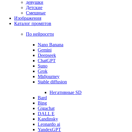
девушки
Детские
Смешные
Изображения
Каталог промптов
По нейросети
Nano Banana
Gemini
Deepseek
ChatGPT
Suno
Grok
Midjourney
Stable diffusion
Негативные SD
Bard
Bing
Gigachat
DALL E
Kandinsky
Leonardo ai
YandexGPT