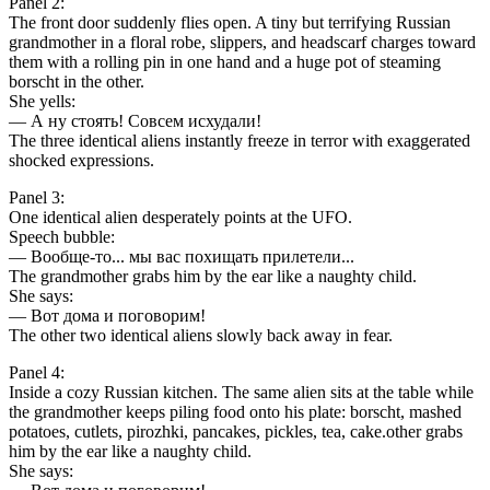
Panel 2:
The front door suddenly flies open. A tiny but terrifying Russian
grandmother in a floral robe, slippers, and headscarf charges toward
them with a rolling pin in one hand and a huge pot of steaming
borscht in the other.
She yells:
— А ну стоять! Совсем исхудали!
The three identical aliens instantly freeze in terror with exaggerated
shocked expressions.
Panel 3:
One identical alien desperately points at the UFO.
Speech bubble:
— Вообще-то... мы вас похищать прилетели...
The grandmother grabs him by the ear like a naughty child.
She says:
— Вот дома и поговорим!
The other two identical aliens slowly back away in fear.
Panel 4:
Inside a cozy Russian kitchen. The same alien sits at the table while
the grandmother keeps piling food onto his plate: borscht, mashed
potatoes, cutlets, pirozhki, pancakes, pickles, tea, cake.other grabs
him by the ear like a naughty child.
She says: