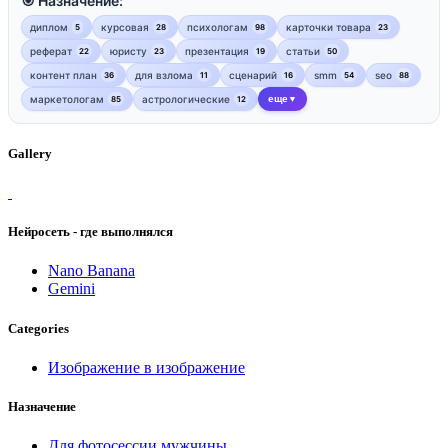
🎯 Назначение:
диплом
курсовая
психологам
карточки товара
5
28
98
23
реферат
юристу
презентация
статьи
22
23
19
50
контент план
для взлома
сценарий
smm
seo
36
11
16
54
88
маркетологам
астрологические
еще
85
12
▼
Gallery
Нейросеть - где выполнялся
Nano Banana
Gemini
Categories
Изображение в изображение
Назначение
Для фотосессии мужчины