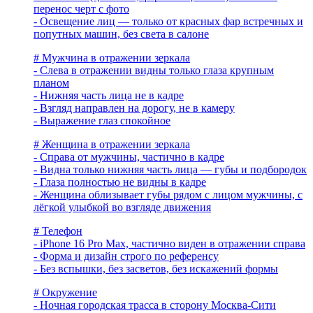
перенос черт с фото
- Освещение лиц — только от красных фар встречных и
попутных машин, без света в салоне
# Мужчина в отражении зеркала
- Слева в отражении видны только глаза крупным
планом
- Нижняя часть лица не в кадре
- Взгляд направлен на дорогу, не в камеру
- Выражение глаз спокойное
# Женщина в отражении зеркала
- Справа от мужчины, частично в кадре
- Видна только нижняя часть лица — губы и подбородок
- Глаза полностью не видны в кадре
- Женщина облизывает губы рядом с лицом мужчины, с
лёгкой улыбкой во взгляде движения
# Телефон
- iPhone 16 Pro Max, частично виден в отражении справа
- Форма и дизайн строго по референсу
- Без вспышки, без засветов, без искажений формы
# Окружение
- Ночная городская трасса в сторону Москва-Сити