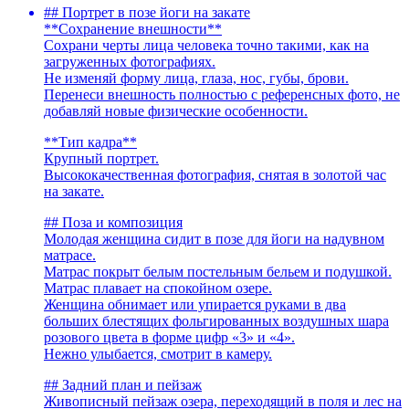
## Портрет в позе йоги на закате
**Сохранение внешности**
Сохрани черты лица человека точно такими, как на
загруженных фотографиях.
Не изменяй форму лица, глаза, нос, губы, брови.
Перенеси внешность полностью с референсных фото, не
добавляй новые физические особенности.
**Тип кадра**
Крупный портрет.
Высококачественная фотография, снятая в золотой час
на закате.
## Поза и композиция
Молодая женщина сидит в позе для йоги на надувном
матрасе.
Матрас покрыт белым постельным бельем и подушкой.
Матрас плавает на спокойном озере.
Женщина обнимает или упирается руками в два
больших блестящих фольгированных воздушных шара
розового цвета в форме цифр «3» и «4».
Нежно улыбается, смотрит в камеру.
## Задний план и пейзаж
Живописный пейзаж озера, переходящий в поля и лес на