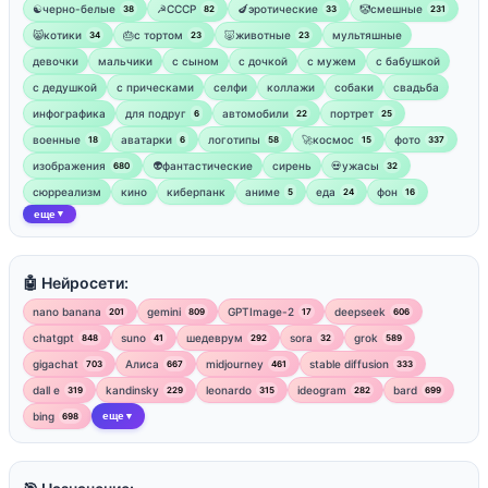
☯︎черно-белые
☭СССР
🍆эротические
🤡смешные
38
82
33
231
😸котики
🎂с тортом
🐷животные
мультяшные
34
23
23
девочки
мальчики
с сыном
с дочкой
с мужем
с бабушкой
с дедушкой
с прическами
селфи
коллажи
собаки
свадьба
инфографика
для подруг
автомобили
портрет
6
22
25
военные
аватарки
логотипы
🚀космос
фото
18
6
58
15
337
изображения
👽фантастические
сирень
💀ужасы
680
32
сюрреализм
кино
киберпанк
аниме
еда
фон
5
24
16
еще
▼
🤖 Нейросети:
nano banana
gemini
GPTImage-2
deepseek
201
809
17
606
chatgpt
suno
шедеврум
sora
grok
848
41
292
32
589
gigachat
Алиса
midjourney
stable diffusion
703
667
461
333
dall e
kandinsky
leonardo
ideogram
bard
319
229
315
282
699
bing
еще
698
▼