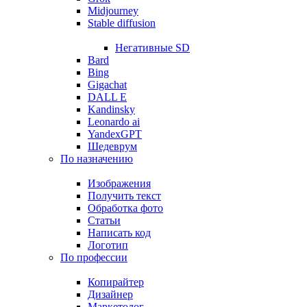
Midjourney
Stable diffusion
Негативные SD
Bard
Bing
Gigachat
DALL E
Kandinsky
Leonardo ai
YandexGPT
Шедеврум
По назначению
Изображения
Получить текст
Обработка фото
Статьи
Написать код
Логотип
По профессии
Копирайтер
Дизайнер
Маркетолог