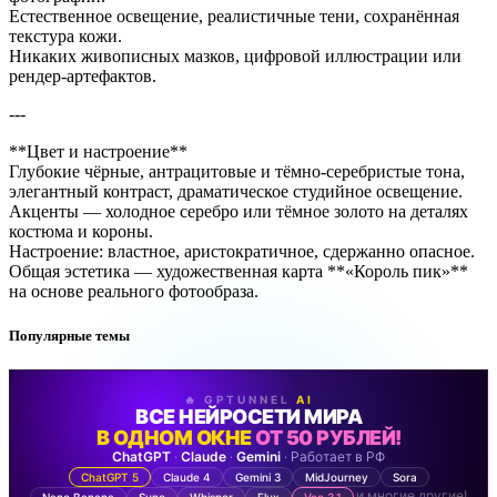
Естественное освещение, реалистичные тени, сохранённая
текстура кожи.
Никаких живописных мазков, цифровой иллюстрации или
рендер-артефактов.
---
**Цвет и настроение**
Глубокие чёрные, антрацитовые и тёмно-серебристые тона,
элегантный контраст, драматическое студийное освещение.
Акценты — холодное серебро или тёмное золото на деталях
костюма и короны.
Настроение: властное, аристократичное, сдержанно опасное.
Общая эстетика — художественная карта **«Король пик»**
на основе реального фотообраза.
Популярные темы
🔥 GPTUNNEL
AI
ВСЕ НЕЙРОСЕТИ МИРА
В ОДНОМ ОКНЕ
ОТ 50 РУБЛЕЙ!
ChatGPT
·
Claude
·
Gemini
· Работает в РФ
ChatGPT 5
Claude 4
Gemini 3
MidJourney
Sora
и многие другие!
Nano Banana
Suno
Whisper
Flux
Veo 3.1