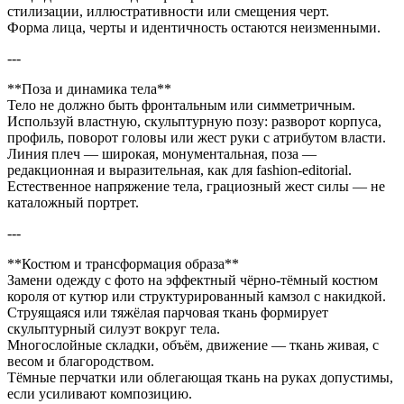
стилизации, иллюстративности или смещения черт.
Форма лица, черты и идентичность остаются неизменными.
---
**Поза и динамика тела**
Тело не должно быть фронтальным или симметричным.
Используй властную, скульптурную позу: разворот корпуса,
профиль, поворот головы или жест руки с атрибутом власти.
Линия плеч — широкая, монументальная, поза —
редакционная и выразительная, как для fashion-editorial.
Естественное напряжение тела, грациозный жест силы — не
каталожный портрет.
---
**Костюм и трансформация образа**
Замени одежду с фото на эффектный чёрно-тёмный костюм
короля от кутюр или структурированный камзол с накидкой.
Струящаяся или тяжёлая парчовая ткань формирует
скульптурный силуэт вокруг тела.
Многослойные складки, объём, движение — ткань живая, с
весом и благородством.
Тёмные перчатки или облегающая ткань на руках допустимы,
если усиливают композицию.