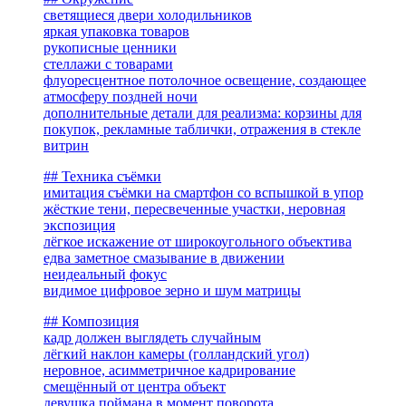
светящиеся двери холодильников
яркая упаковка товаров
рукописные ценники
стеллажи с товарами
флуоресцентное потолочное освещение, создающее
атмосферу поздней ночи
дополнительные детали для реализма: корзины для
покупок, рекламные таблички, отражения в стекле
витрин
## Техника съёмки
имитация съёмки на смартфон со вспышкой в упор
жёсткие тени, пересвеченные участки, неровная
экспозиция
лёгкое искажение от широкоугольного объектива
едва заметное смазывание в движении
неидеальный фокус
видимое цифровое зерно и шум матрицы
## Композиция
кадр должен выглядеть случайным
лёгкий наклон камеры (голландский угол)
неровное, асимметричное кадрирование
смещённый от центра объект
девушка поймана в момент поворота