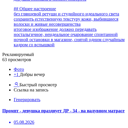
## Общее настроение
без глянцевой ретуши и студийного идеального света
сохранить естественную текстуру кожи, выбившиеся
волоски и живые несовершенства
итоговое изображение должно передавать
ностальгичное, неидеальное очарование спонтанной
ночной остановки в магазине, снятой одним случайным
кадром со вспышкой
Рекламируемый
63 просмотров
Фото
+1
Добры вечер
Быстрый просмотр
Ссылка на запись
Генерировать
Промпт - девушка празднует ДР - 34 - на надувном матрасе
05.08.2026