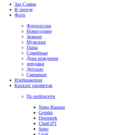
Зал Славы
В тренде
Фото
Фотосессии
Новогодние
Зимние
Мужские
Пары
Семейные
День рождения
девушки
Детские
Смешные
Изображения
Каталог промптов
По нейросети
Nano Banana
Gemini
Deepseek
ChatGPT
Suno
Grok