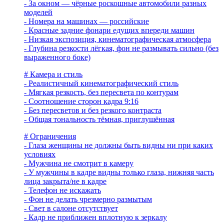
- За окном — чёрные роскошные автомобили разных
моделей
- Номера на машинах — российские
- Красные задние фонари едущих впереди машин
- Низкая экспозиция, кинематографическая атмосфера
- Глубина резкости лёгкая, фон не размывать сильно (без
выраженного боке)
# Камера и стиль
- Реалистичный кинематографический стиль
- Мягкая резкость, без пересвета по контурам
- Соотношение сторон кадра 9:16
- Без пересветов и без резкого контраста
- Общая тональность тёмная, приглушённая
# Ограничения
- Глаза женщины не должны быть видны ни при каких
условиях
- Мужчина не смотрит в камеру
- У мужчины в кадре видны только глаза, нижняя часть
лица закрыта/не в кадре
- Телефон не искажать
- Фон не делать чрезмерно размытым
- Свет в салоне отсутствует
- Кадр не приближен вплотную к зеркалу