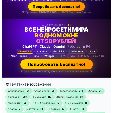
Попробовать бесплатно!
▼ Промокод
PROMPT1_100
= +100% бонусных баллов
🔥 GPTUNNEL
AI
ВСЕ НЕЙРОСЕТИ МИРА
В ОДНОМ ОКНЕ
ОТ 50 РУБЛЕЙ!
ChatGPT
·
Claude
·
Gemini
· Работает в РФ
ChatGPT 5
Claude 4
Gemini 3
MidJourney
Sora
и многие другие!
Nano Banana
Suno
Whisper
Flux
Veo 3.1
Попробовать бесплатно!
▼ Промокод
PROMPT1_100
= +100% бонусных баллов ▼
🎨 Тематика изображений:
🔥трендовые
🏆зал славы
📸фотосессии
💑пары
151
35
778
75
👩девушки
👨мужские
🎁день рождения
263
113
33
💌открытки
👨‍👩‍👧‍👦семейные
👩‍👧‍👦с мамой
82
77
11
‍с папой
👶детские
☀️летние
🌷цветы
7
54
38
42