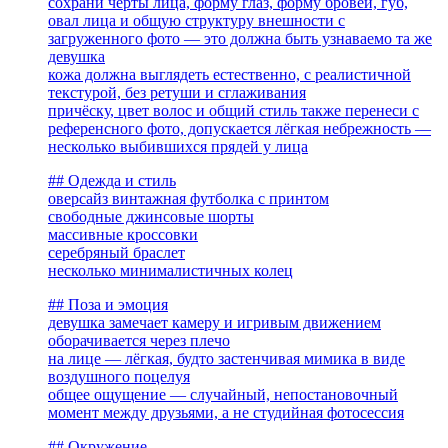
сохрани черты лица, форму глаз, форму бровей, губ,
овал лица и общую структуру внешности с
загруженного фото — это должна быть узнаваемо та же
девушка
кожа должна выглядеть естественно, с реалистичной
текстурой, без ретуши и сглаживания
причёску, цвет волос и общий стиль также перенеси с
референсного фото, допускается лёгкая небрежность —
несколько выбившихся прядей у лица
## Одежда и стиль
оверсайз винтажная футболка с принтом
свободные джинсовые шорты
массивные кроссовки
серебряный браслет
несколько минималистичных колец
## Поза и эмоция
девушка замечает камеру и игривым движением
оборачивается через плечо
на лице — лёгкая, будто застенчивая мимика в виде
воздушного поцелуя
общее ощущение — случайный, непостановочный
момент между друзьями, а не студийная фотосессия
## Окружение