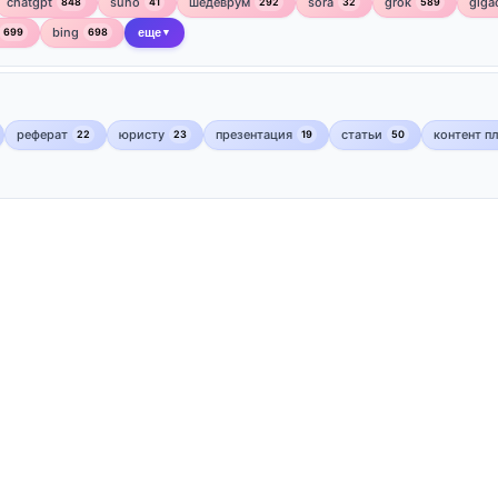
chatgpt
suno
шедеврум
sora
grok
giga
848
41
292
32
589
bing
699
698
еще
▼
реферат
юристу
презентация
статьи
контент п
22
23
19
50