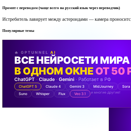
Промпт с переводом (чаще всего на русский язык через переводчик)
Истребитель лавирует между астероидами — камера проноситс
Популярные темы
🔥 GPTUNNEL
AI
ВСЕ НЕЙРОСЕТИ МИРА
В ОДНОМ ОКНЕ
ОТ 50 
ChatGPT
·
Claude
·
Gemini
· Работает в РФ
ChatGPT 5
Claude 4
Gemini 3
MidJourney
Sora
и многие другие!
Suno
Whisper
Flux
Veo 3.1