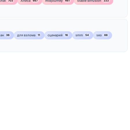
chat
Алиса
midjourney
stable diffusion
703
667
461
333
лан
для взлома
сценарий
smm
seo
36
11
16
54
88