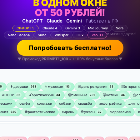
В ОДНОМ ОКНЕ
ОТ 50 РУБЛЕЙ!
ChatGPT
·
Claude
·
Gemini
· Работает в РФ
ChatGPT 5
Claude 4
Gemini 3
MidJourney
Sora
и многие другие!
Nano Banana
Suno
Whisper
Flux
Veo 3.1
Попробовать бесплатно!
▼ Промокод
PROMPT1_100
= +100% бонусных баллов ▼
👩девушки
👨мужские
🎁день рождения
💌открытк
75
263
113
33
☭СССР
🍆эротические
🤡смешные
😸котики
🎂с
82
33
231
34
ческами
селфи
коллажи
собаки
свадьба
инфографика
для по
ения
👽фантастические
сирень
💀ужасы
сюрреализм
680
32