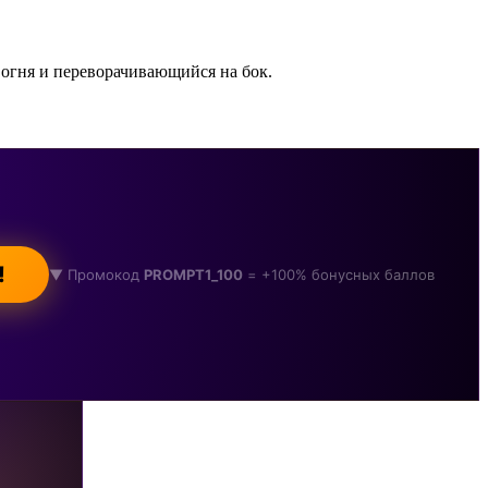
огня и переворачивающийся на бок.
!
▼ Промокод
PROMPT1_100
= +100% бонусных баллов