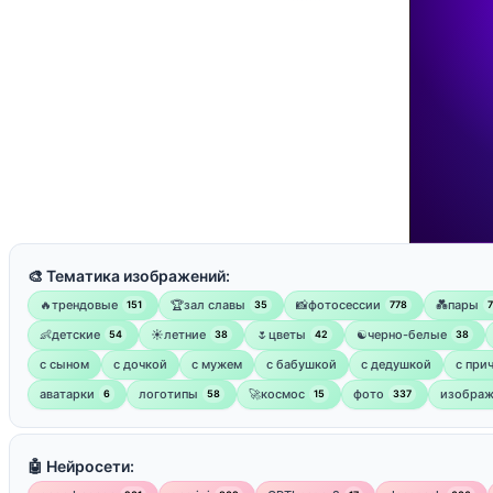
🎨 Тематика изображений:
🔥трендовые
🏆зал славы
📸фотосессии
💑пары
151
35
778
👶детские
☀️летние
🌷цветы
☯︎черно-белые
54
38
42
38
с сыном
с дочкой
с мужем
с бабушкой
с дедушкой
с при
аватарки
логотипы
🚀космос
фото
изображ
6
58
15
337
🤖 Нейросети: