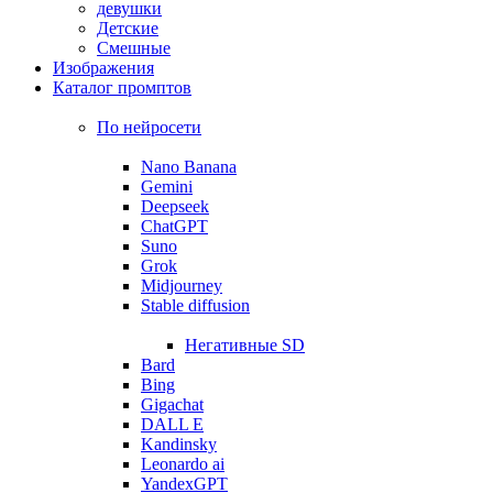
девушки
Детские
Смешные
Изображения
Каталог промптов
По нейросети
Nano Banana
Gemini
Deepseek
ChatGPT
Suno
Grok
Midjourney
Stable diffusion
Негативные SD
Bard
Bing
Gigachat
DALL E
Kandinsky
Leonardo ai
YandexGPT