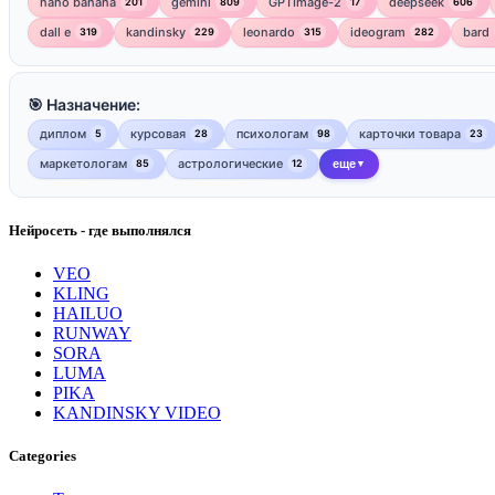
nano banana
gemini
GPTImage-2
deepseek
201
809
17
606
dall e
kandinsky
leonardo
ideogram
bard
319
229
315
282
🎯 Назначение:
диплом
курсовая
психологам
карточки товара
5
28
98
23
маркетологам
астрологические
85
12
еще
▼
Нейросеть - где выполнялся
VEO
KLING
HAILUO
RUNWAY
SORA
LUMA
PIKA
KANDINSKY VIDEO
Categories