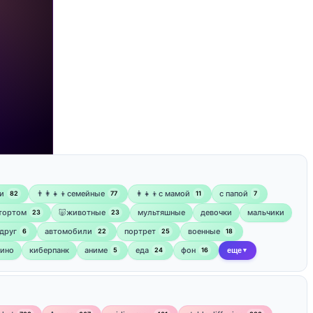
и
👨‍👩‍👧‍👦семейные
👩‍👧‍👦с мамой
‍с папой
82
77
11
7
 тортом
🐷животные
мультяшные
девочки
мальчики
23
23
друг
автомобили
портрет
военные
6
22
25
18
кино
киберпанк
аниме
еда
фон
5
24
16
еще
▼