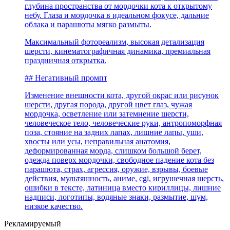
глубина пространства от мордочки кота к открытому
небу. Глаза и мордочка в идеальном фокусе, дальние
облака и парашюты мягко размыты.
Максимальный фотореализм, высокая детализация
шерсти, кинематографичная динамика, премиальная
праздничная открытка.
## Негативный промпт
Изменение внешности кота, другой окрас или рисунок
шерсти, другая порода, другой цвет глаз, чужая
мордочка, осветление или затемнение шерсти,
человеческое тело, человеческие руки, антропоморфная
поза, стояние на задних лапах, лишние лапы, уши,
хвосты или усы, неправильная анатомия,
деформированная морда, слишком большой берет,
одежда поверх мордочки, свободное падение кота без
парашюта, страх, агрессия, оружие, взрывы, боевые
действия, мультяшность, аниме, cgi, игрушечная шерсть,
ошибки в тексте, латиница вместо кириллицы, лишние
надписи, логотипы, водяные знаки, размытие, шум,
низкое качество.
Рекламируемый