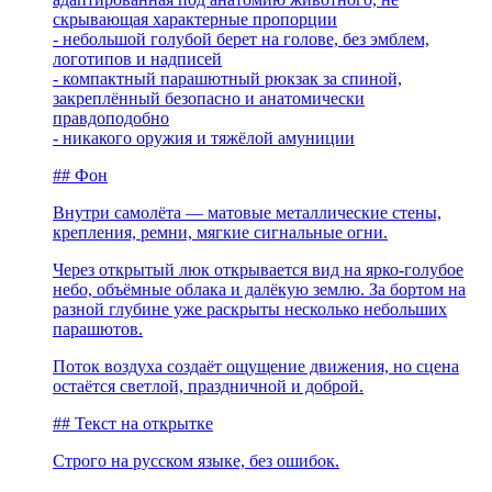
скрывающая характерные пропорции
- небольшой голубой берет на голове, без эмблем,
логотипов и надписей
- компактный парашютный рюкзак за спиной,
закреплённый безопасно и анатомически
правдоподобно
- никакого оружия и тяжёлой амуниции
## Фон
Внутри самолёта — матовые металлические стены,
крепления, ремни, мягкие сигнальные огни.
Через открытый люк открывается вид на ярко-голубое
небо, объёмные облака и далёкую землю. За бортом на
разной глубине уже раскрыты несколько небольших
парашютов.
Поток воздуха создаёт ощущение движения, но сцена
остаётся светлой, праздничной и доброй.
## Текст на открытке
Строго на русском языке, без ошибок.