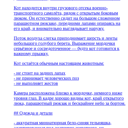
Кот находится внутри грузового отсека военно-
транспортного самолёта, рядом с открытым боковым
люком. Он естественно сидит на большом сложенном
парашютном рюкзаке, передними лапами опираясь на
его край, и внимательно выглядывает наружу.
Поток воздуха слегка приподнимает шерсть и ленты
небольшого голубого берета. Выражение мордочки
серьёзное и сосредоточенное — будто кот готовится к
важному прыжку.
Кот остаётся обычным настоящим животным:
- не стоит на задних лапах
- не принимает человеческих поз
- не выполняет жестов
Камера расположена близко к мордочке, немного ниже
уровня глаз. В кадре хорошо видны кот, край открытого
люка, парашютный рюкзак и бескрайнее небо за бортом.
## Одежда и детали
- аккуратная миниатюрная бело-синяя тельняшка,
адаптированная под анатомию животного, не