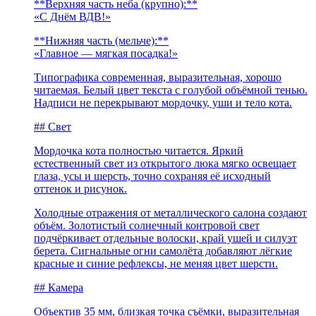
**Верхняя часть неба (крупно):**
«С Днём ВДВ!»
**Нижняя часть (мельче):**
«Главное — мягкая посадка!»
Типографика современная, выразительная, хорошо
читаемая. Белый цвет текста с голубой объёмной тенью.
Надписи не перекрывают мордочку, уши и тело кота.
## Свет
Мордочка кота полностью читается. Яркий
естественный свет из открытого люка мягко освещает
глаза, усы и шерсть, точно сохраняя её исходный
оттенок и рисунок.
Холодные отражения от металлического салона создают
объём. Золотистый солнечный контровой свет
подчёркивает отдельные волоски, край ушей и силуэт
берета. Сигнальные огни самолёта добавляют лёгкие
красные и синие рефлексы, не меняя цвет шерсти.
## Камера
Объектив 35 мм, близкая точка съёмки, выразительная