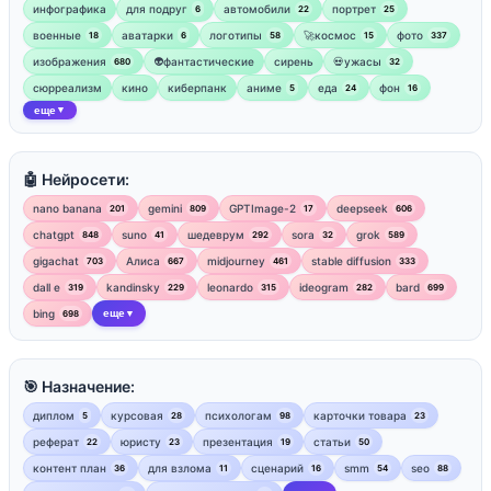
инфографика
для подруг
автомобили
портрет
6
22
25
военные
аватарки
логотипы
🚀космос
фото
18
6
58
15
337
изображения
👽фантастические
сирень
💀ужасы
680
32
сюрреализм
кино
киберпанк
аниме
еда
фон
5
24
16
еще
▼
🤖 Нейросети:
nano banana
gemini
GPTImage-2
deepseek
201
809
17
606
chatgpt
suno
шедеврум
sora
grok
848
41
292
32
589
gigachat
Алиса
midjourney
stable diffusion
703
667
461
333
dall e
kandinsky
leonardo
ideogram
bard
319
229
315
282
699
bing
еще
698
▼
🎯 Назначение:
диплом
курсовая
психологам
карточки товара
5
28
98
23
реферат
юристу
презентация
статьи
22
23
19
50
контент план
для взлома
сценарий
smm
seo
36
11
16
54
88