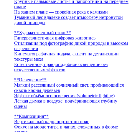
Крупные пальмовые листья и папоротники на переднем
плане
На заднем плане — спокойная река с камнями
Туманный лес вдалеке создаёт атмосферу нетронутой
дикой природы
**Художественный стиль**
Гиперреалистичная цифровая живопись
Стилизация под фотографию дикой природы в высоком
разрешении
Кинематографичная подача, акцент на детализации
текстуры меха
Естественное, правдоподобное освещение без
искусственных эффектов
**Освещение**
Мягкий рассеянный солнечный свет, пробивающийся
сквозь кроны деревьев
Эффект объёмного освещения (volumetric lighting)
Лёгкая дымка в воздухе, подчёркивающая глубину
сцены
**Композиция**
Вертикальный кадр, портрет по пояс
Фокус на морде тигра и лапах, сложенных в форме