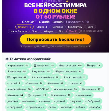
🔥 GPTUNNEL
AI
ВСЕ НЕЙРОСЕТИ МИРА
В ОДНОМ ОКНЕ
ОТ 50 РУБЛЕЙ!
ChatGPT
·
Claude
·
Gemini
· Работает в РФ
ChatGPT 5
Claude 4
Gemini 3
MidJourney
Sora
и многие другие!
Nano Banana
Suno
Whisper
Flux
Veo 3.1
Попробовать бесплатно!
▼ Промокод
PROMPT1_100
= +100% бонусных баллов ▼
🎨 Тематика изображений:
🔥трендовые
🏆зал славы
📸фотосессии
💑пары
151
35
778
75
👩девушки
👨мужские
🎁день рождения
263
113
33
💌открытки
👨‍👩‍👧‍👦семейные
👩‍👧‍👦с мамой
82
77
11
‍с папой
👶детские
☀️летние
🌷цветы
7
54
38
42
☯︎черно-белые
☭СССР
🍆эротические
🤡смешные
38
82
33
231
😸котики
🎂с тортом
🐷животные
мультяшные
34
23
23
девочки
мальчики
с сыном
с дочкой
с мужем
с бабушкой
с дедушкой
с прическами
селфи
коллажи
собаки
свадьба