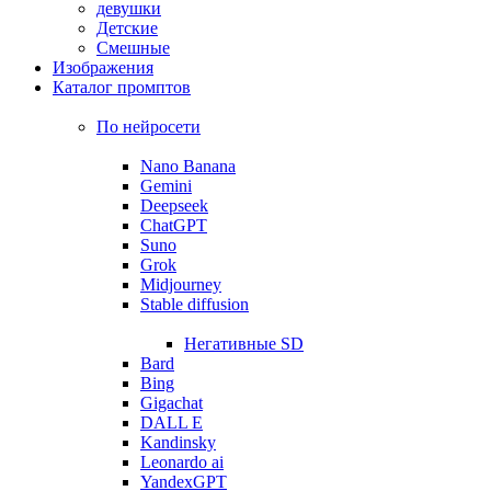
девушки
Детские
Смешные
Изображения
Каталог промптов
По нейросети
Nano Banana
Gemini
Deepseek
ChatGPT
Suno
Grok
Midjourney
Stable diffusion
Негативные SD
Bard
Bing
Gigachat
DALL E
Kandinsky
Leonardo ai
YandexGPT