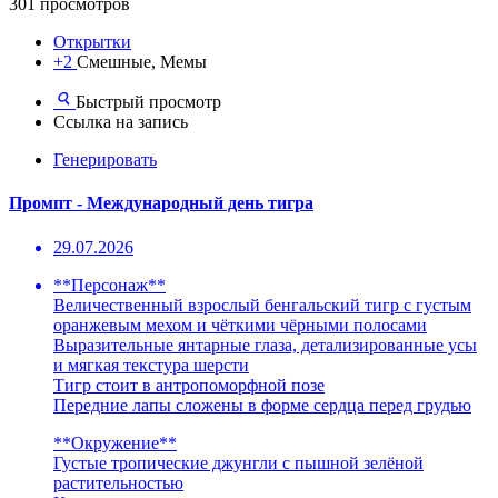
301 просмотров
Открытки
+2
Смешные, Мемы
Быстрый просмотр
Ссылка на запись
Генерировать
Промпт - Международный день тигра
29.07.2026
**Персонаж**
Величественный взрослый бенгальский тигр с густым
оранжевым мехом и чёткими чёрными полосами
Выразительные янтарные глаза, детализированные усы
и мягкая текстура шерсти
Тигр стоит в антропоморфной позе
Передние лапы сложены в форме сердца перед грудью
**Окружение**
Густые тропические джунгли с пышной зелёной
растительностью