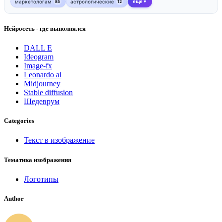
маркетологам
астрологические
еще
85
12
▼
Нейросеть - где выполнялся
DALL E
Ideogram
Image-fx
Leonardo ai
Midjourney
Stable diffusion
Шедеврум
Categories
Текст в изображение
Тематика изображения
Логотипы
Author