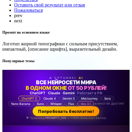
Оставить свой результат или отзыв
Пожаловаться
prev
next
Промпт на основном языке
Логотип жирной типографики с сильным присутствием,
импактный, [описание шрифта], выразительный дизайн.
Популярные темы
🔥 GPTUNNEL
AI
ВСЕ НЕЙРОСЕТИ МИРА
В ОДНОМ ОКНЕ
ОТ 50 РУБЛЕЙ!
ChatGPT
·
Claude
·
Gemini
· Работает в РФ
ChatGPT 5
Claude 4
Gemini 3
MidJourney
Sora
и многие другие!
Nano Banana
Suno
Whisper
Flux
Veo 3.1
Попробовать бесплатно!
▼ Промокод
PROMPT1_100
= +100% бонусных баллов