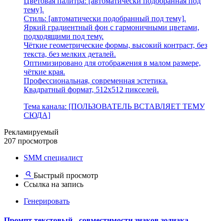
Цветовая палитра: [автоматически подобранная под
тему].
Стиль: [автоматически подобранный под тему].
Яркий градиентный фон с гармоничными цветами,
подходящими под тему.
Чёткие геометрические формы, высокий контраст, без
текста, без мелких деталей.
Оптимизировано для отображения в малом размере,
чёткие края.
Профессиональная, современная эстетика.
Квадратный формат, 512x512 пикселей.
Тема канала: [ПОЛЬЗОВАТЕЛЬ ВСТАВЛЯЕТ ТЕМУ
СЮДА]
Рекламируемый
207 просмотров
SMM специалист
Быстрый просмотр
Ссылка на запись
Генерировать
Промпт текстовый - совместимости знаков зодиака