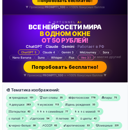
Попробовать бесплатно!
▼ Промокод
PROMPT1_100
= +100% бонусных баллов
🔥 GPTUNNEL
AI
ВСЕ НЕЙРОСЕТИ МИРА
В ОДНОМ ОКНЕ
ОТ 50 РУБЛЕЙ!
ChatGPT
·
Claude
·
Gemini
· Работает в РФ
ChatGPT 5
Claude 4
Gemini 3
MidJourney
Sora
и многие другие!
Nano Banana
Suno
Whisper
Flux
Veo 3.1
Попробовать бесплатно!
▼ Промокод
PROMPT1_100
= +100% бонусных баллов ▼
🎨 Тематика изображений:
🔥трендовые
🏆зал славы
📸фотосессии
💑пары
151
35
778
75
👩девушки
👨мужские
🎁день рождения
263
113
33
💌открытки
👨‍👩‍👧‍👦семейные
👩‍👧‍👦с мамой
82
77
11
‍с папой
👶детские
☀️летние
🌷цветы
7
54
38
42
☯︎черно-белые
☭СССР
🍆эротические
🤡смешные
38
82
33
231