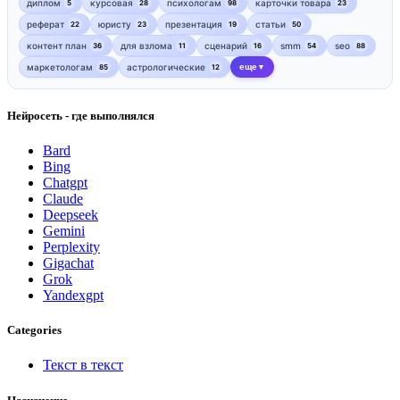
диплом
курсовая
психологам
карточки товара
5
28
98
23
реферат
юристу
презентация
статьи
22
23
19
50
контент план
для взлома
сценарий
smm
seo
36
11
16
54
88
маркетологам
астрологические
еще
85
12
▼
Нейросеть - где выполнялся
Bard
Bing
Chatgpt
Claude
Deepseek
Gemini
Perplexity
Gigachat
Grok
Yandexgpt
Categories
Текст в текст