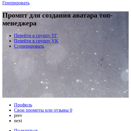
Генерировать
Промпт для создания аватара топ-
менеджера
Перейти в группу ТГ
Перейти в группу VK
Сгенерировать
Профиль
Свои промпты или отзывы
0
prev
next
Поделиться