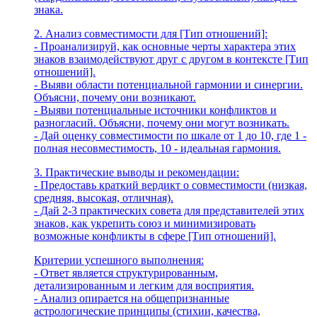
знака.
2. Анализ совместимости для [Тип отношений]:
- Проанализируй, как основные черты характера этих
знаков взаимодействуют друг с другом в контексте [Тип
отношений].
- Выяви области потенциальной гармонии и синергии.
Объясни, почему они возникают.
- Выяви потенциальные источники конфликтов и
разногласий. Объясни, почему они могут возникать.
- Дай оценку совместимости по шкале от 1 до 10, где 1 -
полная несовместимость, 10 - идеальная гармония.
3. Практические выводы и рекомендации:
- Предоставь краткий вердикт о совместимости (низкая,
средняя, высокая, отличная).
- Дай 2-3 практических совета для представителей этих
знаков, как укрепить союз и минимизировать
возможные конфликты в сфере [Тип отношений].
Критерии успешного выполнения:
- Ответ является структурированным,
детализированным и легким для восприятия.
- Анализ опирается на общепризнанные
астрологические принципы (стихии, качества,