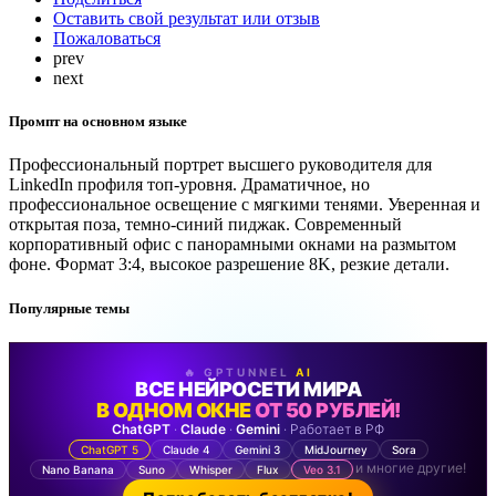
Оставить свой результат или отзыв
Пожаловаться
prev
next
Промпт на основном языке
Профессиональный портрет высшего руководителя для
LinkedIn профиля топ-уровня. Драматичное, но
профессиональное освещение с мягкими тенями. Уверенная и
открытая поза, темно-синий пиджак. Современный
корпоративный офис с панорамными окнами на размытом
фоне. Формат 3:4, высокое разрешение 8K, резкие детали.
Популярные темы
🔥 GPTUNNEL
AI
ВСЕ НЕЙРОСЕТИ МИРА
В ОДНОМ ОКНЕ
ОТ 50 РУБЛЕЙ!
ChatGPT
·
Claude
·
Gemini
· Работает в РФ
ChatGPT 5
Claude 4
Gemini 3
MidJourney
Sora
и многие другие!
Nano Banana
Suno
Whisper
Flux
Veo 3.1