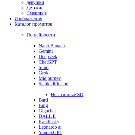
девушки
Детские
Смешные
Изображения
Каталог промптов
По нейросети
Nano Banana
Gemini
Deepseek
ChatGPT
Suno
Grok
Midjourney
Stable diffusion
Негативные SD
Bard
Bing
Gigachat
DALL E
Kandinsky
Leonardo ai
YandexGPT