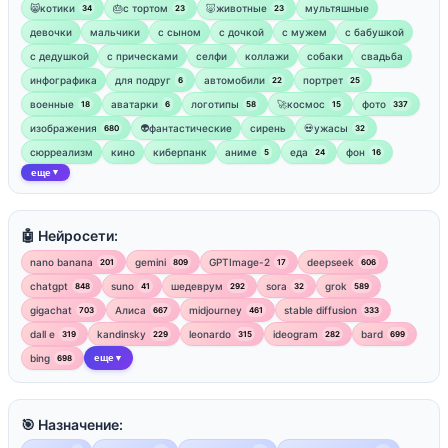
😸котики
🎂с тортом
🐷животные
мультяшные
34
23
23
девочки
мальчики
с сыном
с дочкой
с мужем
с бабушкой
с дедушкой
с прическами
селфи
коллажи
собаки
свадьба
инфографика
для подруг
автомобили
портрет
6
22
25
военные
аватарки
логотипы
🚀космос
фото
18
6
58
15
337
изображения
👽фантастические
сирень
💀ужасы
680
32
сюрреализм
кино
киберпанк
аниме
еда
фон
5
24
16
еще
▼
🤖 Нейросети:
nano banana
gemini
GPTImage-2
deepseek
201
809
17
606
chatgpt
suno
шедеврум
sora
grok
848
41
292
32
589
gigachat
Алиса
midjourney
stable diffusion
703
667
461
333
dall e
kandinsky
leonardo
ideogram
bard
319
229
315
282
699
bing
еще
698
▼
🎯 Назначение: