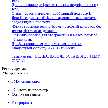
тему].
Цветовая палитра: [автоматически подобранная под
тему].
Стиль: [автоматически подобранный под тему].
Яркий градиентный фон с гармоничными цветами,
подходящими под тему.
Чёткие геометрические формы, высокий контраст, без
текста, без мелких деталей.
Оптимизировано для отображения в малом размере,
чёткие края.
Профессиональная, современная эстетика.
Квадратный формат, 512x512 пикселей.
Тема канала: [ПОЛЬЗОВАТЕЛЬ ВСТАВЛЯЕТ ТЕМУ
СЮДА]
Рекламируемый
209 просмотров
SMM специалист
Быстрый просмотр
Ссылка на запись
Генерировать