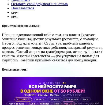
Оставить свой результат или отзыв
Пожаловаться
prev
next
Промпт на основном языке
Напиши вдохновляющий кейс о том, как клиент [краткое
описание клиента] достиг результата [результат] с помощью
[твоего продукта/услуги]. Структура: проблема клиента,
процесс решения, конкретные действия, измеримый результат,
выводы. Сделай акцент на трансформации, используй цитаты
клиента. Избегай хвастовства — фокусируйся на пользе для
аудитории. Заверши призывом связаться для консультации.
Популярные темы
🔥 GPTUNNEL
AI
ВСЕ НЕЙРОСЕТИ МИРА
В ОДНОМ ОКНЕ
ОТ 50 РУБЛЕЙ!
ChatGPT
·
Claude
·
Gemini
· Работает в РФ
ChatGPT 5
Claude 4
Gemini 3
MidJourney
Sora
и многие другие!
Nano Banana
Suno
Whisper
Flux
Veo 3.1