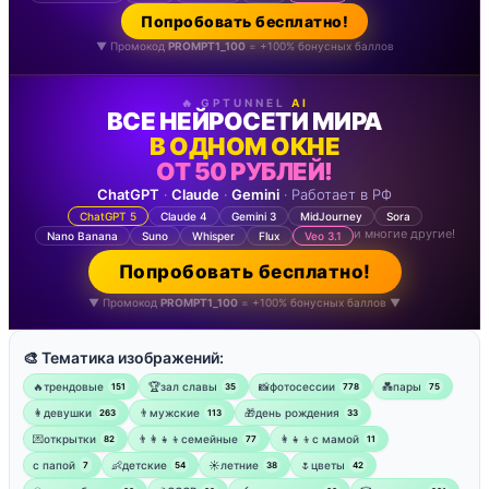
Попробовать бесплатно!
▼ Промокод
PROMPT1_100
= +100% бонусных баллов
🔥 GPTUNNEL
AI
ВСЕ НЕЙРОСЕТИ МИРА
В ОДНОМ ОКНЕ
ОТ 50 РУБЛЕЙ!
ChatGPT
·
Claude
·
Gemini
· Работает в РФ
ChatGPT 5
Claude 4
Gemini 3
MidJourney
Sora
и многие другие!
Nano Banana
Suno
Whisper
Flux
Veo 3.1
Попробовать бесплатно!
▼ Промокод
PROMPT1_100
= +100% бонусных баллов ▼
🎨 Тематика изображений:
🔥трендовые
🏆зал славы
📸фотосессии
💑пары
151
35
778
75
👩девушки
👨мужские
🎁день рождения
263
113
33
💌открытки
👨‍👩‍👧‍👦семейные
👩‍👧‍👦с мамой
82
77
11
‍с папой
👶детские
☀️летние
🌷цветы
7
54
38
42