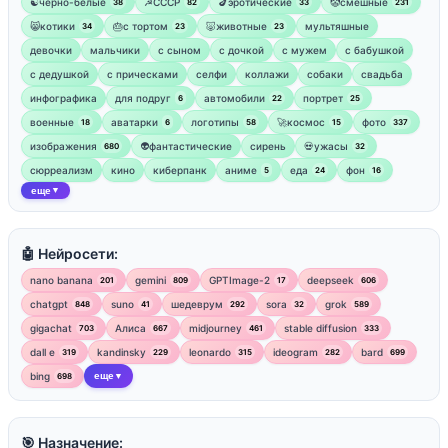
☯︎черно-белые
☭СССР
🍆эротические
🤡смешные
38
82
33
231
😸котики
🎂с тортом
🐷животные
мультяшные
34
23
23
девочки
мальчики
с сыном
с дочкой
с мужем
с бабушкой
с дедушкой
с прическами
селфи
коллажи
собаки
свадьба
инфографика
для подруг
автомобили
портрет
6
22
25
военные
аватарки
логотипы
🚀космос
фото
18
6
58
15
337
изображения
👽фантастические
сирень
💀ужасы
680
32
сюрреализм
кино
киберпанк
аниме
еда
фон
5
24
16
еще
▼
🤖 Нейросети:
nano banana
gemini
GPTImage-2
deepseek
201
809
17
606
chatgpt
suno
шедеврум
sora
grok
848
41
292
32
589
gigachat
Алиса
midjourney
stable diffusion
703
667
461
333
dall e
kandinsky
leonardo
ideogram
bard
319
229
315
282
699
bing
еще
698
▼
🎯 Назначение: