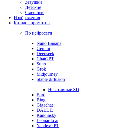
девушки
Детские
Смешные
Изображения
Каталог промптов
По нейросети
Nano Banana
Gemini
Deepseek
ChatGPT
Suno
Grok
Midjourney
Stable diffusion
Негативные SD
Bard
Bing
Gigachat
DALL E
Kandinsky
Leonardo ai
YandexGPT