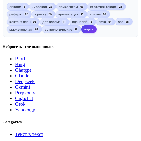
диплом
курсовая
психологам
карточки товара
5
28
98
23
реферат
юристу
презентация
статьи
22
23
19
50
контент план
для взлома
сценарий
smm
seo
36
11
16
54
88
маркетологам
астрологические
еще
85
12
▼
Нейросеть - где выполнялся
Bard
Bing
Chatgpt
Claude
Deepseek
Gemini
Perplexity
Gigachat
Grok
Yandexgpt
Categories
Текст в текст