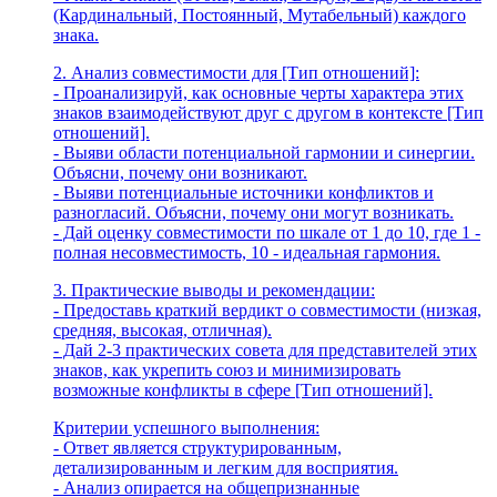
(Кардинальный, Постоянный, Мутабельный) каждого
знака.
2. Анализ совместимости для [Тип отношений]:
- Проанализируй, как основные черты характера этих
знаков взаимодействуют друг с другом в контексте [Тип
отношений].
- Выяви области потенциальной гармонии и синергии.
Объясни, почему они возникают.
- Выяви потенциальные источники конфликтов и
разногласий. Объясни, почему они могут возникать.
- Дай оценку совместимости по шкале от 1 до 10, где 1 -
полная несовместимость, 10 - идеальная гармония.
3. Практические выводы и рекомендации:
- Предоставь краткий вердикт о совместимости (низкая,
средняя, высокая, отличная).
- Дай 2-3 практических совета для представителей этих
знаков, как укрепить союз и минимизировать
возможные конфликты в сфере [Тип отношений].
Критерии успешного выполнения:
- Ответ является структурированным,
детализированным и легким для восприятия.
- Анализ опирается на общепризнанные