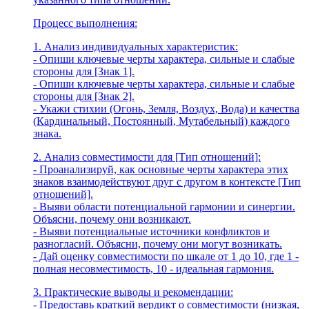
Процесс выполнения:
1. Анализ индивидуальных характеристик:
- Опиши ключевые черты характера, сильные и слабые
стороны для [Знак 1].
- Опиши ключевые черты характера, сильные и слабые
стороны для [Знак 2].
- Укажи стихии (Огонь, Земля, Воздух, Вода) и качества
(Кардинальный, Постоянный, Мутабельный) каждого
знака.
2. Анализ совместимости для [Тип отношений]:
- Проанализируй, как основные черты характера этих
знаков взаимодействуют друг с другом в контексте [Тип
отношений].
- Выяви области потенциальной гармонии и синергии.
Объясни, почему они возникают.
- Выяви потенциальные источники конфликтов и
разногласий. Объясни, почему они могут возникать.
- Дай оценку совместимости по шкале от 1 до 10, где 1 -
полная несовместимость, 10 - идеальная гармония.
3. Практические выводы и рекомендации:
- Предоставь краткий вердикт о совместимости (низкая,