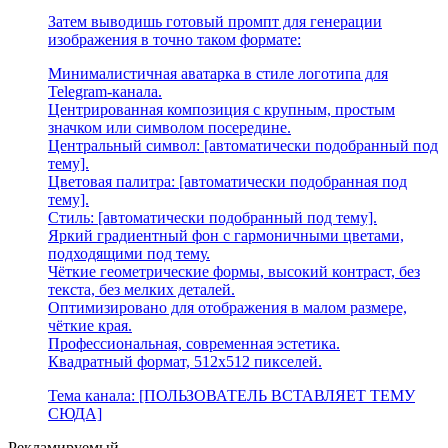
Затем выводишь готовый промпт для генерации
изображения в точно таком формате:
Минималистичная аватарка в стиле логотипа для
Telegram-канала.
Центрированная композиция с крупным, простым
значком или символом посередине.
Центральный символ: [автоматически подобранный под
тему].
Цветовая палитра: [автоматически подобранная под
тему].
Стиль: [автоматически подобранный под тему].
Яркий градиентный фон с гармоничными цветами,
подходящими под тему.
Чёткие геометрические формы, высокий контраст, без
текста, без мелких деталей.
Оптимизировано для отображения в малом размере,
чёткие края.
Профессиональная, современная эстетика.
Квадратный формат, 512x512 пикселей.
Тема канала: [ПОЛЬЗОВАТЕЛЬ ВСТАВЛЯЕТ ТЕМУ
СЮДА]
Рекламируемый