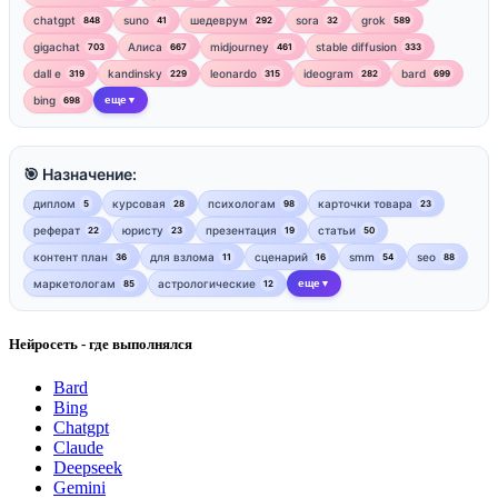
chatgpt
suno
шедеврум
sora
grok
848
41
292
32
589
gigachat
Алиса
midjourney
stable diffusion
703
667
461
333
dall e
kandinsky
leonardo
ideogram
bard
319
229
315
282
699
bing
еще
698
▼
🎯 Назначение:
диплом
курсовая
психологам
карточки товара
5
28
98
23
реферат
юристу
презентация
статьи
22
23
19
50
контент план
для взлома
сценарий
smm
seo
36
11
16
54
88
маркетологам
астрологические
еще
85
12
▼
Нейросеть - где выполнялся
Bard
Bing
Chatgpt
Claude
Deepseek
Gemini