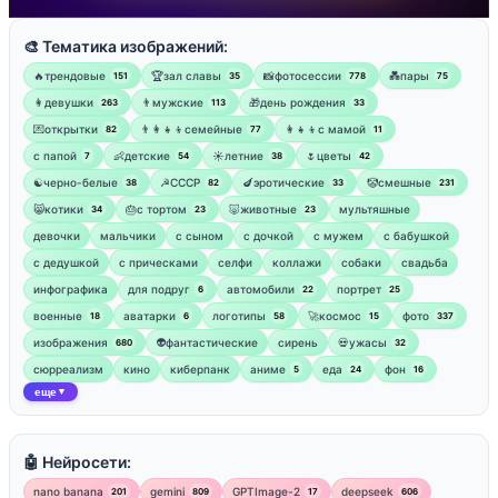
🎨 Тематика изображений:
🔥трендовые
🏆зал славы
📸фотосессии
💑пары
151
35
778
75
👩девушки
👨мужские
🎁день рождения
263
113
33
💌открытки
👨‍👩‍👧‍👦семейные
👩‍👧‍👦с мамой
82
77
11
‍с папой
👶детские
☀️летние
🌷цветы
7
54
38
42
☯︎черно-белые
☭СССР
🍆эротические
🤡смешные
38
82
33
231
😸котики
🎂с тортом
🐷животные
мультяшные
34
23
23
девочки
мальчики
с сыном
с дочкой
с мужем
с бабушкой
с дедушкой
с прическами
селфи
коллажи
собаки
свадьба
инфографика
для подруг
автомобили
портрет
6
22
25
военные
аватарки
логотипы
🚀космос
фото
18
6
58
15
337
изображения
👽фантастические
сирень
💀ужасы
680
32
сюрреализм
кино
киберпанк
аниме
еда
фон
5
24
16
еще
▼
🤖 Нейросети:
nano banana
gemini
GPTImage-2
deepseek
201
809
17
606