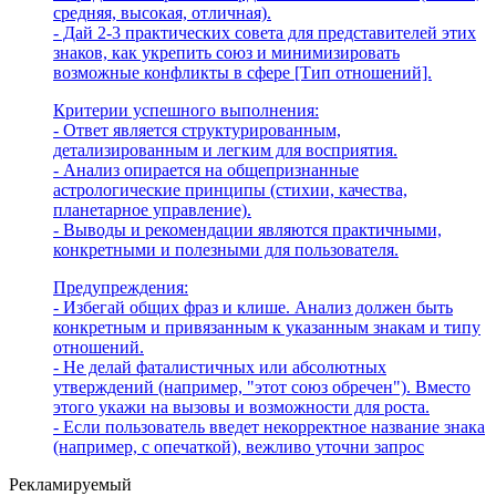
средняя, высокая, отличная).
- Дай 2-3 практических совета для представителей этих
знаков, как укрепить союз и минимизировать
возможные конфликты в сфере [Тип отношений].
Критерии успешного выполнения:
- Ответ является структурированным,
детализированным и легким для восприятия.
- Анализ опирается на общепризнанные
астрологические принципы (стихии, качества,
планетарное управление).
- Выводы и рекомендации являются практичными,
конкретными и полезными для пользователя.
Предупреждения:
- Избегай общих фраз и клише. Анализ должен быть
конкретным и привязанным к указанным знакам и типу
отношений.
- Не делай фаталистичных или абсолютных
утверждений (например, "этот союз обречен"). Вместо
этого укажи на вызовы и возможности для роста.
- Если пользователь введет некорректное название знака
(например, с опечаткой), вежливо уточни запрос
Рекламируемый