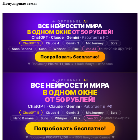
Популярные темы
🔥 GPTUNNEL
AI
ВСЕ НЕЙРОСЕТИ МИРА
В ОДНОМ ОКНЕ
ОТ 50 РУБЛЕЙ!
ChatGPT
·
Claude
·
Gemini
· Работает в РФ
ChatGPT 5
Claude 4
Gemini 3
MidJourney
Sora
и многие другие!
Nano Banana
Suno
Whisper
Flux
Veo 3.1
Попробовать бесплатно!
▼ Промокод
PROMPT1_100
= +100% бонусных баллов
🔥 GPTUNNEL
AI
ВСЕ НЕЙРОСЕТИ МИРА
В ОДНОМ ОКНЕ
ОТ 50 РУБЛЕЙ!
ChatGPT
·
Claude
·
Gemini
· Работает в РФ
ChatGPT 5
Claude 4
Gemini 3
MidJourney
Sora
и многие другие!
Nano Banana
Suno
Whisper
Flux
Veo 3.1
Попробовать бесплатно!
▼ Промокод
PROMPT1_100
= +100% бонусных баллов ▼