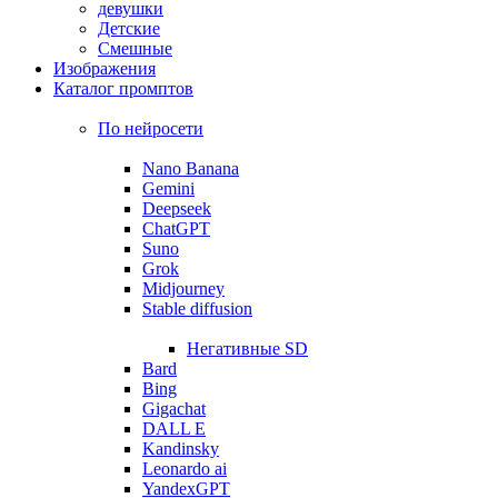
девушки
Детские
Смешные
Изображения
Каталог промптов
По нейросети
Nano Banana
Gemini
Deepseek
ChatGPT
Suno
Grok
Midjourney
Stable diffusion
Негативные SD
Bard
Bing
Gigachat
DALL E
Kandinsky
Leonardo ai
YandexGPT