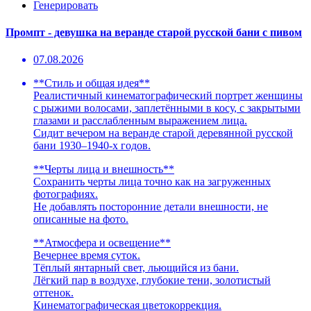
Генерировать
Промпт - девушка на веранде старой русской бани с пивом
07.08.2026
**Стиль и общая идея**
Реалистичный кинематографический портрет женщины
с рыжими волосами, заплетёнными в косу, с закрытыми
глазами и расслабленным выражением лица.
Сидит вечером на веранде старой деревянной русской
бани 1930–1940-х годов.
**Черты лица и внешность**
Сохранить черты лица точно как на загруженных
фотографиях.
Не добавлять посторонние детали внешности, не
описанные на фото.
**Атмосфера и освещение**
Вечернее время суток.
Тёплый янтарный свет, льющийся из бани.
Лёгкий пар в воздухе, глубокие тени, золотистый
оттенок.
Кинематографическая цветокоррекция.