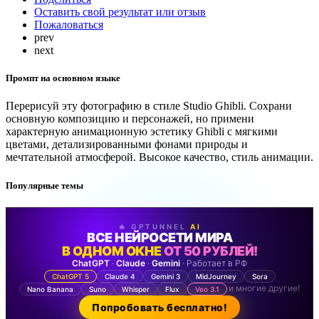
Оставить свой результат или отзыв
Пожаловаться
prev
next
Промпт на основном языке
Перерисуй эту фотографию в стиле Studio Ghibli. Сохрани
основную композицию и персонажей, но примени
характерную анимационную эстетику Ghibli с мягкими
цветами, детализированными фонами природы и
мечтательной атмосферой. Высокое качество, стиль анимации.
Популярные темы
🔥 GPTUNNEL
AI
ВСЕ НЕЙРОСЕТИ МИРА
В ОДНОМ ОКНЕ
ОТ 50 РУБЛЕЙ!
ChatGPT
·
Claude
·
Gemini
· Работает в РФ
ChatGPT 5
Claude 4
Gemini 3
MidJourney
Sora
и многие другие!
Nano Banana
Suno
Whisper
Flux
Veo 3.1
Попробовать бесплатно!