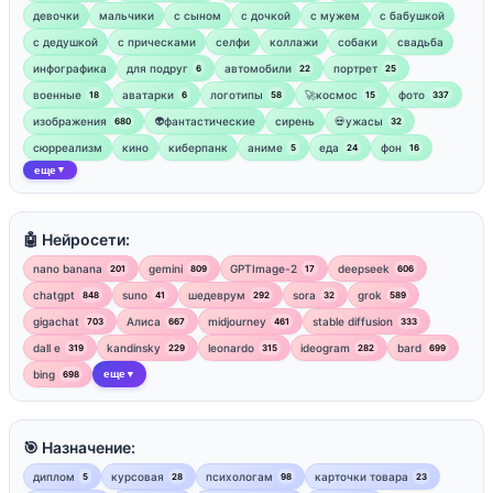
девочки
мальчики
с сыном
с дочкой
с мужем
с бабушкой
с дедушкой
с прическами
селфи
коллажи
собаки
свадьба
инфографика
для подруг
автомобили
портрет
6
22
25
военные
аватарки
логотипы
🚀космос
фото
18
6
58
15
337
изображения
👽фантастические
сирень
💀ужасы
680
32
сюрреализм
кино
киберпанк
аниме
еда
фон
5
24
16
еще
▼
🤖 Нейросети:
nano banana
gemini
GPTImage-2
deepseek
201
809
17
606
chatgpt
suno
шедеврум
sora
grok
848
41
292
32
589
gigachat
Алиса
midjourney
stable diffusion
703
667
461
333
dall e
kandinsky
leonardo
ideogram
bard
319
229
315
282
699
bing
еще
698
▼
🎯 Назначение:
диплом
курсовая
психологам
карточки товара
5
28
98
23