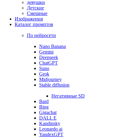
девушки
Детские
Смешные
Изображения
Каталог промптов
По нейросети
Nano Banana
Gemini
Deepseek
ChatGPT
Suno
Grok
Midjourney
Stable diffusion
Негативные SD
Bard
Bing
Gigachat
DALL E
Kandinsky
Leonardo ai
YandexGPT