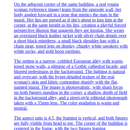
On the adjacent corner of the same building, a real young
woman (reference image) leans from the opposite wall, her
body angled forward in a pose that mimics the man in the
mural. Her lips are pursed as if she's about to kiss him at the
corner, at the same height as his lips, creating a playful forced
perspective illusion that suggests they are kissing. She wears
an oversized black leather jacket with silver chain details over
a short black minidress, a small black shoulder bag with a
chain strap, toned legs on display, chunky white sneakers with
white socks, and gold hoop earrings.
The setting is a narrow, cobbled European alley with warm-
toned stone walls, a glimpse of a Gothic cathedral facade, and
blurred pedestrians in the background. The lighting is natural
and overcast, with the hyper-detailed texture of the real
woman's skin and fabric contrasting sharply with the flat,
painted mural. The image is photorealistic, with sharp focus
on both figures standing in the corner, a shallow depth of field
in the background alley, and a street-style editorial photograph
taken with a 35mm lens. The color gradation is warm and
neutral.
The aspect ratio is 4:5, the framing is vertical, and both figures
are fully visible from head to toe. The corner of the building is
centered in the frame, with the two figures leaning