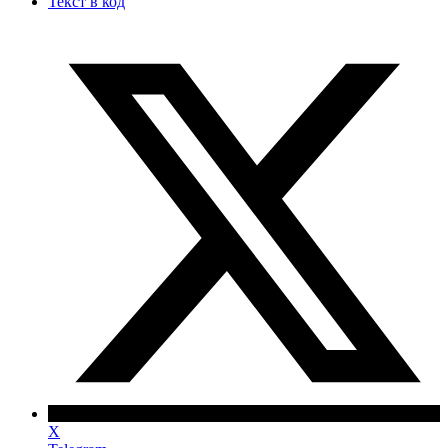
Текст в код
X