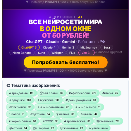
▼ Промокод
PROMPT1_100
= +100% бонусных баллов
🔥 GPTUNNEL
AI
ВСЕ НЕЙРОСЕТИ МИРА
В ОДНОМ ОКНЕ
ОТ 50 РУБЛЕЙ!
ChatGPT
·
Claude
·
Gemini
· Работает в РФ
ChatGPT 5
Claude 4
Gemini 3
MidJourney
Sora
и многие другие!
Nano Banana
Suno
Whisper
Flux
Veo 3.1
Попробовать бесплатно!
▼ Промокод
PROMPT1_100
= +100% бонусных баллов ▼
🎨 Тематика изображений:
🔥трендовые
🏆зал славы
📸фотосессии
💑пары
151
35
778
75
👩девушки
👨мужские
🎁день рождения
263
113
33
💌открытки
👨‍👩‍👧‍👦семейные
👩‍👧‍👦с мамой
82
77
11
‍с папой
👶детские
☀️летние
🌷цветы
7
54
38
42
☯︎черно-белые
☭СССР
🍆эротические
🤡смешные
38
82
33
231
😸котики
🎂с тортом
🐷животные
мультяшные
34
23
23