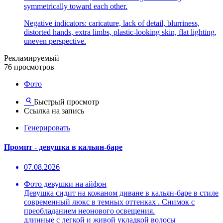
symmetrically toward each other.
Negative indicators: caricature, lack of detail, blurriness,
distorted hands, extra limbs, plastic-looking skin, flat lighting,
uneven perspective.
Рекламируемый
76 просмотров
Фото
Быстрый просмотр
Ссылка на запись
Генерировать
Промпт - девушка в кальян-баре
07.08.2026
Фото девушки на айфон
Девушка сидит на кожаном диване в кальян-баре в стиле
современный люкс в темных оттенках . Снимок с
преобладанием неонового освещения.
длинные с легкой и живой укладкой волосы