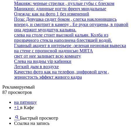
Макияж: черные стрелки , пухлые губы с блеском
Маникюр: длинные ногти френч миндальные
Одежда: как на фото 1 без изменений
Поза: Девушка сидит боком , слегка наклонившись
вперед, и смотрит в камеру . Ее руки опущены, в правой
она держит мундштук кальяна.
слева на столе стоит высокий кальян. Колба из
прозрачного стекла наполнена блестящей водой.
Главный акцент в интерьере -зеленая неоновая вывеска
на стене с прописной надписью МЯТА
свет от нее заливает всю комнату
Слева на видны vip кабинки
Легкий дым в воздухе
Качество фото как на телефон, цифровой шум ,
зернистость эффект живого кадра
Рекламируемый
87 просмотров
на пятницу
+1
в Кафе
Быстрый просмотр
Ссылка на запись