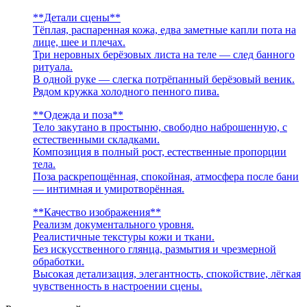
**Детали сцены**
Тёплая, распаренная кожа, едва заметные капли пота на
лице, шее и плечах.
Три неровных берёзовых листа на теле — след банного
ритуала.
В одной руке — слегка потрёпанный берёзовый веник.
Рядом кружка холодного пенного пива.
**Одежда и поза**
Тело закутано в простыню, свободно наброшенную, с
естественными складками.
Композиция в полный рост, естественные пропорции
тела.
Поза раскрепощённая, спокойная, атмосфера после бани
— интимная и умиротворённая.
**Качество изображения**
Реализм документального уровня.
Реалистичные текстуры кожи и ткани.
Без искусственного глянца, размытия и чрезмерной
обработки.
Высокая детализация, элегантность, спокойствие, лёгкая
чувственность в настроении сцены.