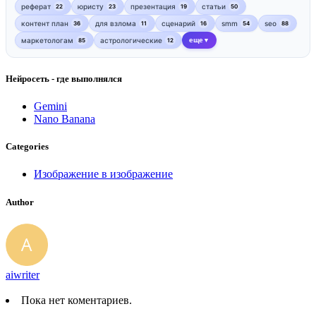
реферат
юристу
презентация
статьи
22
23
19
50
контент план
для взлома
сценарий
smm
seo
36
11
16
54
88
маркетологам
астрологические
еще
85
12
▼
Нейросеть - где выполнялся
Gemini
Nano Banana
Categories
Изображение в изображение
Author
aiwriter
Пока нет коментариев.