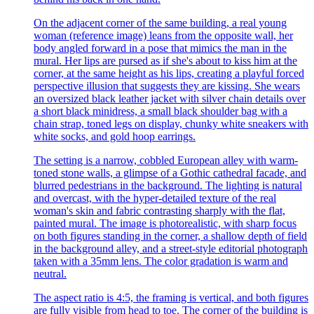
On the adjacent corner of the same building, a real young
woman (reference image) leans from the opposite wall, her
body angled forward in a pose that mimics the man in the
mural. Her lips are pursed as if she's about to kiss him at the
corner, at the same height as his lips, creating a playful forced
perspective illusion that suggests they are kissing. She wears
an oversized black leather jacket with silver chain details over
a short black minidress, a small black shoulder bag with a
chain strap, toned legs on display, chunky white sneakers with
white socks, and gold hoop earrings.
The setting is a narrow, cobbled European alley with warm-
toned stone walls, a glimpse of a Gothic cathedral facade, and
blurred pedestrians in the background. The lighting is natural
and overcast, with the hyper-detailed texture of the real
woman's skin and fabric contrasting sharply with the flat,
painted mural. The image is photorealistic, with sharp focus
on both figures standing in the corner, a shallow depth of field
in the background alley, and a street-style editorial photograph
taken with a 35mm lens. The color gradation is warm and
neutral.
The aspect ratio is 4:5, the framing is vertical, and both figures
are fully visible from head to toe. The corner of the building is