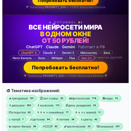
Попробовать бесплатно!
▼ Промокод
PROMPT1_100
= +100% бонусных баллов
🔥 GPTUNNEL
AI
ВСЕ НЕЙРОСЕТИ МИРА
В ОДНОМ ОКНЕ
ОТ 50 РУБЛЕЙ!
ChatGPT
·
Claude
·
Gemini
· Работает в РФ
ChatGPT 5
Claude 4
Gemini 3
MidJourney
Sora
и многие другие!
Nano Banana
Suno
Whisper
Flux
Veo 3.1
Попробовать бесплатно!
▼ Промокод
PROMPT1_100
= +100% бонусных баллов ▼
🎨 Тематика изображений:
🔥трендовые
🏆зал славы
📸фотосессии
💑пары
151
35
778
75
👩девушки
👨мужские
🎁день рождения
263
113
33
💌открытки
👨‍👩‍👧‍👦семейные
👩‍👧‍👦с мамой
82
77
11
‍с папой
👶детские
☀️летние
🌷цветы
7
54
38
42
☯︎черно-белые
☭СССР
🍆эротические
🤡смешные
38
82
33
231