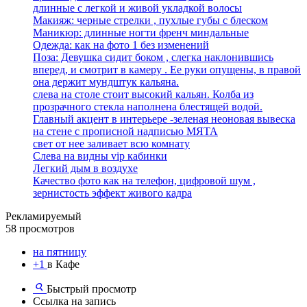
длинные с легкой и живой укладкой волосы
Макияж: черные стрелки , пухлые губы с блеском
Маникюр: длинные ногти френч миндальные
Одежда: как на фото 1 без изменений
Поза: Девушка сидит боком , слегка наклонившись
вперед, и смотрит в камеру . Ее руки опущены, в правой
она держит мундштук кальяна.
слева на столе стоит высокий кальян. Колба из
прозрачного стекла наполнена блестящей водой.
Главный акцент в интерьере -зеленая неоновая вывеска
на стене с прописной надписью МЯТА
свет от нее заливает всю комнату
Слева на видны vip кабинки
Легкий дым в воздухе
Качество фото как на телефон, цифровой шум ,
зернистость эффект живого кадра
Рекламируемый
58 просмотров
на пятницу
+1
в Кафе
Быстрый просмотр
Ссылка на запись