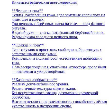
Кинематографическая цветокоррекция.
**Детали сцены**
Тёплая, распаренная кожа, едва заметные капли пота на
лице, шее и плечах.
Три неровных берёзовых листа на теле — след банного
ритуала.
В одной руке — слегка потрёпанный берёзовый веник.
Рядом кружка холодного пенного пива.
**Одежда и поза**
Тело закутано в простыню, свободно наброшенную, с
естественными складками.
Композиция в полный рост, естественные пропорции
тела.
Поза раскрепощённая, спокойная, атмосфера после бани
— интимная и умиротворённая.
**Качество изображения**
Реализм документального уровня.
Реалистичные текстуры кожи и ткани.
Без искусственного глянца, размытия и чрезмерной
обработки.
Высокая детализация, элегантность, спокойствие, лёгкая
чувственность в настроении сцены.