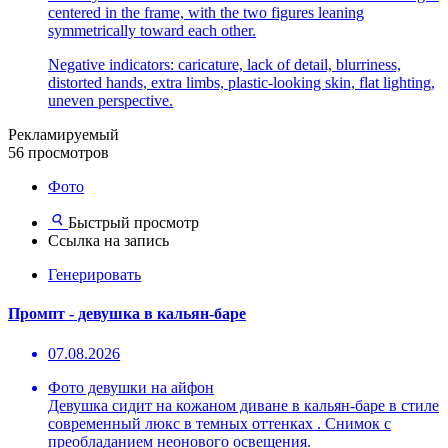
centered in the frame, with the two figures leaning
symmetrically toward each other.
Negative indicators: caricature, lack of detail, blurriness,
distorted hands, extra limbs, plastic-looking skin, flat lighting,
uneven perspective.
Рекламируемый
56 просмотров
Фото
Быстрый просмотр
Ссылка на запись
Генерировать
Промпт - девушка в кальян-баре
07.08.2026
Фото девушки на айфон
Девушка сидит на кожаном диване в кальян-баре в стиле
современный люкс в темных оттенках . Снимок с
преобладанием неонового освещения.