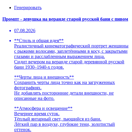
Генерировать
Промпт - девушка на веранде старой русской бани с пивом
07.08.2026
**Стиль и общая идея**
Реалистичный кинематографический портрет женщины
с рыжими волосами, заплетёнными в косу, с закрытыми
глазами и расслабленным выражением лица.
Сидит вечером на веранде старой деревянной русской
бани 1930–1940-х годов.
**Черты лица и внешность**
Сохранить черты лица точно как на загруженных
фотографиях.
Не добавлять посторонние детали внешности, не
описанные на фото.
**Атмосфера и освещение**
Вечернее время суток.
Тёплый янтарный свет, льющийся из бани.
Лёгкий пар в воздухе, глубокие тени, золотистый
оттенок.