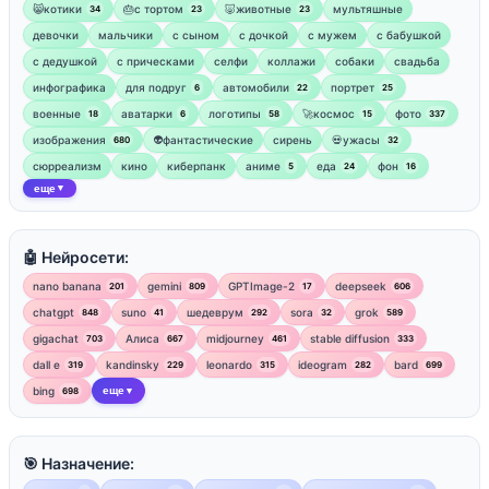
😸котики
🎂с тортом
🐷животные
мультяшные
34
23
23
девочки
мальчики
с сыном
с дочкой
с мужем
с бабушкой
с дедушкой
с прическами
селфи
коллажи
собаки
свадьба
инфографика
для подруг
автомобили
портрет
6
22
25
военные
аватарки
логотипы
🚀космос
фото
18
6
58
15
337
изображения
👽фантастические
сирень
💀ужасы
680
32
сюрреализм
кино
киберпанк
аниме
еда
фон
5
24
16
еще
▼
🤖 Нейросети:
nano banana
gemini
GPTImage-2
deepseek
201
809
17
606
chatgpt
suno
шедеврум
sora
grok
848
41
292
32
589
gigachat
Алиса
midjourney
stable diffusion
703
667
461
333
dall e
kandinsky
leonardo
ideogram
bard
319
229
315
282
699
bing
еще
698
▼
🎯 Назначение: