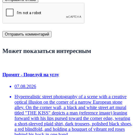
Может показаться интересным
Промпт - Поцелуй на углу
07.08.2026
Hyperrealistic street photography of a scene with a creative
optical illusion on the corner of a narrow European stone
alley. On the corner wall, a black and white street art mural
titled "THE KISS" depicts a man (reference image) leaning
forward with his lips pursed toward the corner edge, wearing
a short-sleeved plaid shirt, dark trousers, polished black shoes,
a red blindfold, and holding a bouquet of vibrant red roses
behind his back in one hand.