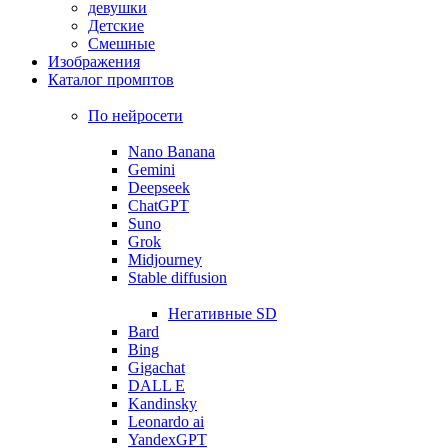
девушки
Детские
Смешные
Изображения
Каталог промптов
По нейросети
Nano Banana
Gemini
Deepseek
ChatGPT
Suno
Grok
Midjourney
Stable diffusion
Негативные SD
Bard
Bing
Gigachat
DALL E
Kandinsky
Leonardo ai
YandexGPT