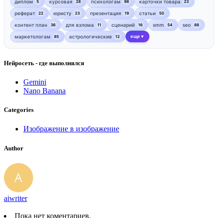
диплом
курсовая
психологам
карточки товара
5
28
98
23
реферат
юристу
презентация
статьи
22
23
19
50
контент план
для взлома
сценарий
smm
seo
36
11
16
54
88
маркетологам
астрологические
еще
85
12
▼
Нейросеть - где выполнялся
Gemini
Nano Banana
Categories
Изображение в изображение
Author
aiwriter
Пока нет коментариев.