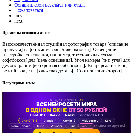
Оставить свой результат или отзыв
Пожаловаться
prev
next
Промпт на основном языке
Высококачественная студийная фотография товара [описание
продукта] на [описание фона/поверхности]. Освещение
[настройка освещения, например, трехточечная схема
софтбоксов] для [цель освещения]. Угол камеры [тип угла] для
демонстрации [конкретная особенность]. Ультрареалистично,
резкий фокус на [ключевая деталь]. [Соотношение сторон].
Популярные темы
🔥 GPTUNNEL
AI
ВСЕ НЕЙРОСЕТИ МИРА
В ОДНОМ ОКНЕ
ОТ 50 РУБЛЕЙ!
ChatGPT
·
Claude
·
Gemini
· Работает в РФ
ChatGPT 5
Claude 4
Gemini 3
MidJourney
Sora
и многие другие!
Nano Banana
Suno
Whisper
Flux
Veo 3.1