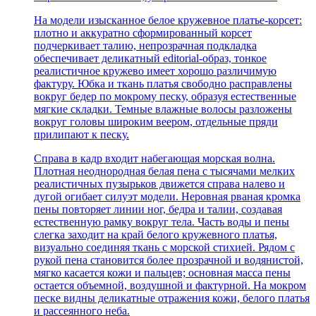
На модели изысканное белое кружевное платье-корсет:
плотно и аккуратно сформированный корсет
подчеркивает талию, непрозрачная подкладка
обеспечивает деликатный editorial-образ, тонкое
реалистичное кружево имеет хорошо различимую
фактуру. Юбка и ткань платья свободно расправлены
вокруг бедер по мокрому песку, образуя естественные
мягкие складки. Темные влажные волосы разложены
вокруг головы широким веером, отдельные пряди
прилипают к песку.
Справа в кадр входит набегающая морская волна.
Плотная неоднородная белая пена с тысячами мелких
реалистичных пузырьков движется справа налево и
дугой огибает силуэт модели. Неровная рваная кромка
пены повторяет линии ног, бедра и талии, создавая
естественную рамку вокруг тела. Часть воды и пены
слегка заходит на край белого кружевного платья,
визуально соединяя ткань с морской стихией. Рядом с
рукой пена становится более прозрачной и водянистой,
мягко касается кожи и пальцев; основная масса пены
остается объемной, воздушной и фактурной. На мокром
песке видны деликатные отражения кожи, белого платья
и рассеянного неба.