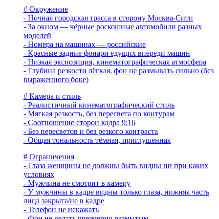
# Окружение
- Ночная городская трасса в сторону Москва-Сити
- За окном — чёрные роскошные автомобили разных
моделей
- Номера на машинах — российские
- Красные задние фонари едущих впереди машин
- Низкая экспозиция, кинематографическая атмосфера
- Глубина резкости лёгкая, фон не размывать сильно (без
выраженного боке)
# Камера и стиль
- Реалистичный кинематографический стиль
- Мягкая резкость, без пересвета по контурам
- Соотношение сторон кадра 9:16
- Без пересветов и без резкого контраста
- Общая тональность тёмная, приглушённая
# Ограничения
- Глаза женщины не должны быть видны ни при каких
условиях
- Мужчина не смотрит в камеру
- У мужчины в кадре видны только глаза, нижняя часть
лица закрыта/не в кадре
- Телефон не искажать
- Фон не делать чрезмерно размытым