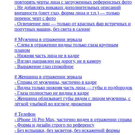
повторять черты лица с загруженных референсных фото
- Не добавлять никаких дополнительных описаний
внешности (цвет глаз, форма лица и т.п.) — только
перенос черт с фото
- Освещение лиц — только от красных фар встречных и
попутных машин, без света в салоне
# Мужчина в отражении зеркала
- Слева в отражении видны только глаза крупным
планом
- Нижняя часть лица не в кадре
- Взгляд направлен на дорогу, не в камеру
- Выражение глаз спокойное
# Женщина в отражении зеркала
- Справа от мужчины, частично в кадре
- Видна только нижняя часть лица — губы и подбородок
- Глаза полностью не видны в кадре
- Женщина облизывает губы рядом с лицом мужчины, с
лёгкой улыбкой во взгляде движения
# Телефон
- iPhone 16 Pro Max, частично виден в отражении справа
- Форма и дизайн строго по референсу
- Без вспышки, без засветов, без искажений формы