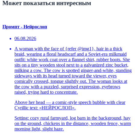
Может показаться интересным
Промпт - Нейрослоп
06.08.2026
A woman with the face of {refer @img1}, hair in a thick
braid, wearing a floral headscarf and a Soviet-era milkmaid
outfit: white work coat over a flannel shirt, rubber boots. She
sits on a tiny wooden stool next to a galvanized zinc bucket,
milking a cow. The cow is spotted ginger-and-white, standing
sideways with its head turned toward the viewer, eyes
comically crossed, tongue slightly out. The woman looks at
the cow with a puzzled, surprised expression, eyebrows
raised, trying hard to concentrate.
Above her head — a comic-style speech bubble with clear
Cyrillic text: «НЕЙРОСЛОП».
Setting: cozy rural farmyard, log barn in the background, hay
on the ground, chickens in the distance, wooden fence, warm
morning light, slight haze.