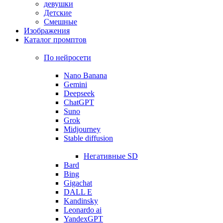
девушки
Детские
Смешные
Изображения
Каталог промптов
По нейросети
Nano Banana
Gemini
Deepseek
ChatGPT
Suno
Grok
Midjourney
Stable diffusion
Негативные SD
Bard
Bing
Gigachat
DALL E
Kandinsky
Leonardo ai
YandexGPT