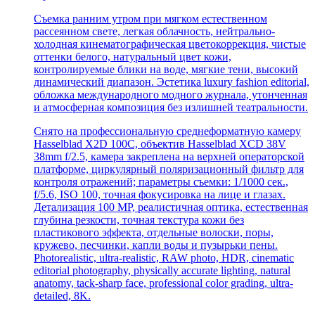
Съемка ранним утром при мягком естественном
рассеянном свете, легкая облачность, нейтрально-
холодная кинематографическая цветокоррекция, чистые
оттенки белого, натуральный цвет кожи,
контролируемые блики на воде, мягкие тени, высокий
динамический диапазон. Эстетика luxury fashion editorial,
обложка международного модного журнала, утонченная
и атмосферная композиция без излишней театральности.
Снято на профессиональную среднеформатную камеру
Hasselblad X2D 100C, объектив Hasselblad XCD 38V
38mm f/2.5, камера закреплена на верхней операторской
платформе, циркулярный поляризационный фильтр для
контроля отражений; параметры съемки: 1/1000 сек.,
f/5.6, ISO 100, точная фокусировка на лице и глазах.
Детализация 100 MP, реалистичная оптика, естественная
глубина резкости, точная текстура кожи без
пластикового эффекта, отдельные волоски, поры,
кружево, песчинки, капли воды и пузырьки пены.
Photorealistic, ultra-realistic, RAW photo, HDR, cinematic
editorial photography, physically accurate lighting, natural
anatomy, tack-sharp face, professional color grading, ultra-
detailed, 8K.