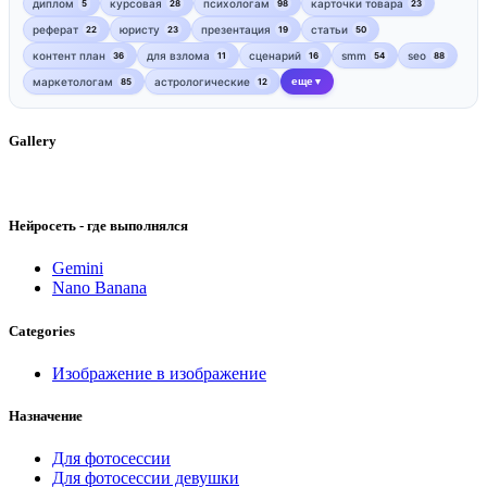
диплом
курсовая
психологам
карточки товара
5
28
98
23
реферат
юристу
презентация
статьи
22
23
19
50
контент план
для взлома
сценарий
smm
seo
36
11
16
54
88
маркетологам
астрологические
еще
85
12
▼
Gallery
Нейросеть - где выполнялся
Gemini
Nano Banana
Categories
Изображение в изображение
Назначение
Для фотосессии
Для фотосессии девушки