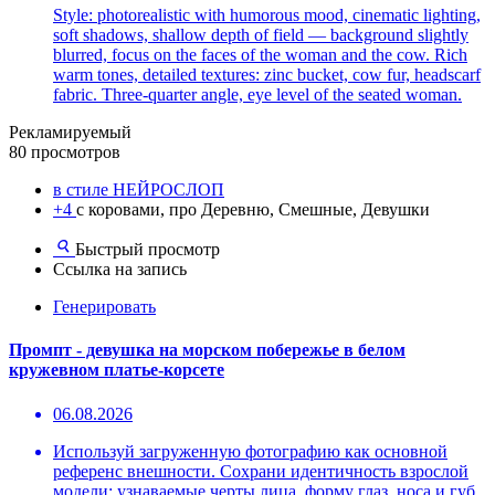
Style: photorealistic with humorous mood, cinematic lighting,
soft shadows, shallow depth of field — background slightly
blurred, focus on the faces of the woman and the cow. Rich
warm tones, detailed textures: zinc bucket, cow fur, headscarf
fabric. Three-quarter angle, eye level of the seated woman.
Рекламируемый
80 просмотров
в стиле НЕЙРОСЛОП
+4
с коровами, про Деревню, Смешные, Девушки
Быстрый просмотр
Ссылка на запись
Генерировать
Промпт - девушка на морском побережье в белом
кружевном платье-корсете
06.08.2026
Используй загруженную фотографию как основной
референс внешности. Сохрани идентичность взрослой
модели: узнаваемые черты лица, форму глаз, носа и губ,