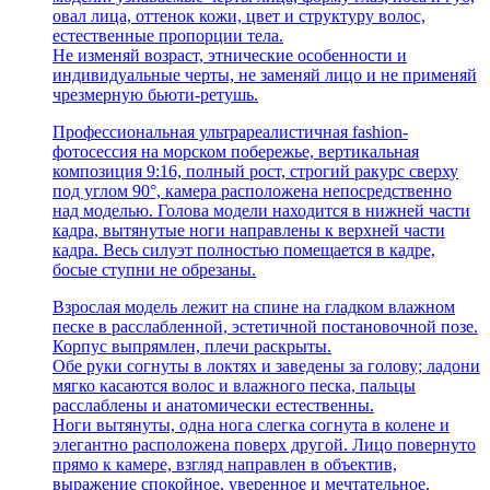
овал лица, оттенок кожи, цвет и структуру волос,
естественные пропорции тела.
Не изменяй возраст, этнические особенности и
индивидуальные черты, не заменяй лицо и не применяй
чрезмерную бьюти-ретушь.
Профессиональная ультрареалистичная fashion-
фотосессия на морском побережье, вертикальная
композиция 9:16, полный рост, строгий ракурс сверху
под углом 90°, камера расположена непосредственно
над моделью. Голова модели находится в нижней части
кадра, вытянутые ноги направлены к верхней части
кадра. Весь силуэт полностью помещается в кадре,
босые ступни не обрезаны.
Взрослая модель лежит на спине на гладком влажном
песке в расслабленной, эстетичной постановочной позе.
Корпус выпрямлен, плечи раскрыты.
Обе руки согнуты в локтях и заведены за голову; ладони
мягко касаются волос и влажного песка, пальцы
расслаблены и анатомически естественны.
Ноги вытянуты, одна нога слегка согнута в колене и
элегантно расположена поверх другой. Лицо повернуто
прямо к камере, взгляд направлен в объектив,
выражение спокойное, уверенное и мечтательное.