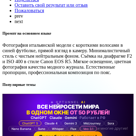
Оставить свой результат или отзыв
Пожаловаться
prev
next
Промпт на основном языке
Фотография итальянской модели с короткими волосами в
синей футболке, прямой взгляд в камеру. Минималистичный
стиль с чистым нейтральным фоном. Съёмка на диафрагме F2
и ISO 400 в стиле Canon EOS R5. Мягкое освещение, цветная
фотография качества модного журнала. Естественные
пропорции, профессиональная композиция по пояс.
Популярные темы
🔥 GPTUNNEL
AI
ВСЕ НЕЙРОСЕТИ МИРА
В ОДНОМ ОКНЕ
ОТ 50 РУБЛЕЙ!
ChatGPT
·
Claude
·
Gemini
· Работает в РФ
ChatGPT 5
Claude 4
Gemini 3
MidJourney
Sora
и многие другие!
Nano Banana
Suno
Whisper
Flux
Veo 3.1