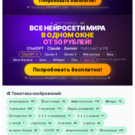
Попробовать бесплатно!
▼ Промокод
PROMPT1_100
= +100% бонусных баллов
🔥 GPTUNNEL
AI
ВСЕ НЕЙРОСЕТИ МИРА
В ОДНОМ ОКНЕ
ОТ 50 РУБЛЕЙ!
ChatGPT
·
Claude
·
Gemini
· Работает в РФ
ChatGPT 5
Claude 4
Gemini 3
MidJourney
Sora
и многие другие!
Nano Banana
Suno
Whisper
Flux
Veo 3.1
Попробовать бесплатно!
▼ Промокод
PROMPT1_100
= +100% бонусных баллов ▼
🎨 Тематика изображений:
🔥трендовые
🏆зал славы
📸фотосессии
💑пары
151
35
778
75
👩девушки
👨мужские
🎁день рождения
263
113
33
💌открытки
👨‍👩‍👧‍👦семейные
👩‍👧‍👦с мамой
82
77
11
‍с папой
👶детские
☀️летние
🌷цветы
7
54
38
42
☯︎черно-белые
☭СССР
🍆эротические
🤡смешные
38
82
33
231