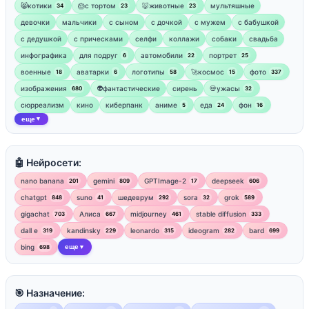
😸котики
🎂с тортом
🐷животные
мультяшные
34
23
23
девочки
мальчики
с сыном
с дочкой
с мужем
с бабушкой
с дедушкой
с прическами
селфи
коллажи
собаки
свадьба
инфографика
для подруг
автомобили
портрет
6
22
25
военные
аватарки
логотипы
🚀космос
фото
18
6
58
15
337
изображения
👽фантастические
сирень
💀ужасы
680
32
сюрреализм
кино
киберпанк
аниме
еда
фон
5
24
16
еще
▼
🤖 Нейросети:
nano banana
gemini
GPTImage-2
deepseek
201
809
17
606
chatgpt
suno
шедеврум
sora
grok
848
41
292
32
589
gigachat
Алиса
midjourney
stable diffusion
703
667
461
333
dall e
kandinsky
leonardo
ideogram
bard
319
229
315
282
699
bing
еще
698
▼
🎯 Назначение: