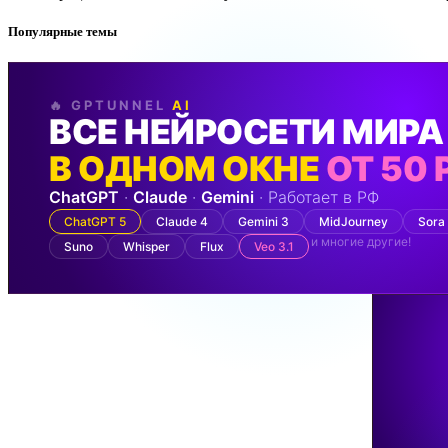
Популярные темы
🔥 GPTUNNEL
AI
ВСЕ НЕЙРОСЕТИ МИРА
В ОДНОМ ОКНЕ
ОТ 50 
ChatGPT
·
Claude
·
Gemini
· Работает в РФ
ChatGPT 5
Claude 4
Gemini 3
MidJourney
Sora
и многие другие!
Suno
Whisper
Flux
Veo 3.1