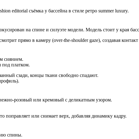
on editorial съёмка у бассейна в стиле ретро summer luxury.
окусирован на спине и силуэте модели. Модель стоит у края басс
отрит прямо в камеру (over-the-shoulder gaze), создавая контакт
м сиянием.
 под платком.
занный сзади, концы ткани свободно спадают.
профиль).
, нежно-розовый или кремовый с деликатным узором.
то поправляет или снимает верх, добавляя динамику кадру.
нию спины.