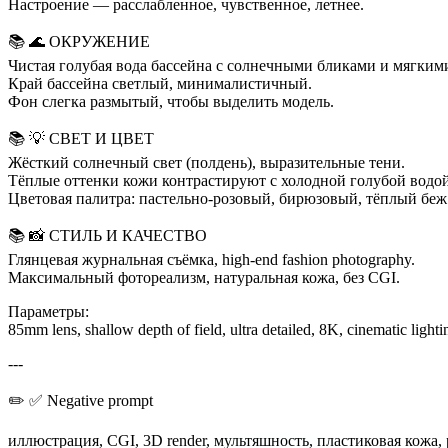
Настроение — расслабленное, чувственное, летнее.
📚 🌊 ОКРУЖЕНИЕ
Чистая голубая вода бассейна с солнечными бликами и мягким
Край бассейна светлый, минималистичный.
Фон слегка размытый, чтобы выделить модель.
📚 💡 СВЕТ И ЦВЕТ
Жёсткий солнечный свет (полдень), выразительные тени.
Тёплые оттенки кожи контрастируют с холодной голубой водой
Цветовая палитра: пастельно‑розовый, бирюзовый, тёплый беж
📚 📸 СТИЛЬ И КАЧЕСТВО
Глянцевая журнальная съёмка, high-end fashion photography.
Максимальный фотореализм, натуральная кожа, без CGI.
Параметры:
85mm lens, shallow depth of field, ultra detailed, 8K, cinematic lighti
---
✏️ ✅ Negative prompt
иллюстрация, CGI, 3D render, мультяшность, пластиковая кожа,