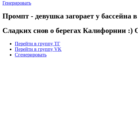
Генерировать
Промпт - девушка загорает у бассейна в
Сладких снов о берегах Калифорнии 
Перейти в группу ТГ
Перейти в группу VK
Сгенерировать