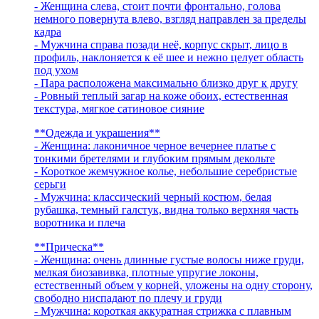
- Женщина слева, стоит почти фронтально, голова
немного повернута влево, взгляд направлен за пределы
кадра
- Мужчина справа позади неё, корпус скрыт, лицо в
профиль, наклоняется к её шее и нежно целует область
под ухом
- Пара расположена максимально близко друг к другу
- Ровный теплый загар на коже обоих, естественная
текстура, мягкое сатиновое сияние
**Одежда и украшения**
- Женщина: лаконичное черное вечернее платье с
тонкими бретелями и глубоким прямым декольте
- Короткое жемчужное колье, небольшие серебристые
серьги
- Мужчина: классический черный костюм, белая
рубашка, темный галстук, видна только верхняя часть
воротника и плеча
**Прическа**
- Женщина: очень длинные густые волосы ниже груди,
мелкая биозавивка, плотные упругие локоны,
естественный объем у корней, уложены на одну сторону,
свободно ниспадают по плечу и груди
- Мужчина: короткая аккуратная стрижка с плавным