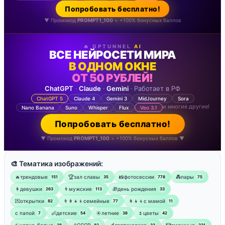
Попробовать бесплатно!
▼ Промокод
PROMPT1_100
= +100% бонусных баллов
🔥 GPTUNNEL
AI
ВСЕ НЕЙРОСЕТИ МИРА
В ОДНОМ ОКНЕ
ОТ 50 РУБЛЕЙ!
ChatGPT
·
Claude
·
Gemini
· Работает в РФ
ChatGPT 5
Claude 4
Gemini 3
MidJourney
Sora
и многие другие!
Nano Banana
Suno
Whisper
Flux
Veo 3.1
Попробовать бесплатно!
▼ Промокод
PROMPT1_100
= +100% бонусных баллов ▼
🎨 Тематика изображений:
🔥трендовые
🏆зал славы
📸фотосессии
💑пары
151
35
778
75
👩девушки
👨мужские
🎁день рождения
263
113
33
💌открытки
👨‍👩‍👧‍👦семейные
👩‍👧‍👦с мамой
82
77
11
‍с папой
👶детские
☀️летние
🌷цветы
7
54
38
42