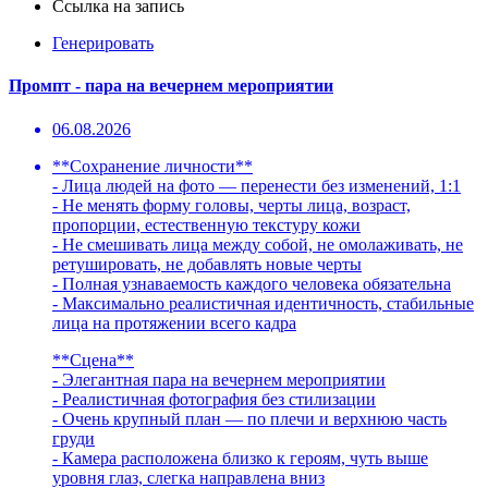
Ссылка на запись
Генерировать
Промпт - пара на вечернем мероприятии
06.08.2026
**Сохранение личности**
- Лица людей на фото — перенести без изменений, 1:1
- Не менять форму головы, черты лица, возраст,
пропорции, естественную текстуру кожи
- Не смешивать лица между собой, не омолаживать, не
ретушировать, не добавлять новые черты
- Полная узнаваемость каждого человека обязательна
- Максимально реалистичная идентичность, стабильные
лица на протяжении всего кадра
**Сцена**
- Элегантная пара на вечернем мероприятии
- Реалистичная фотография без стилизации
- Очень крупный план — по плечи и верхнюю часть
груди
- Камера расположена близко к героям, чуть выше
уровня глаз, слегка направлена вниз