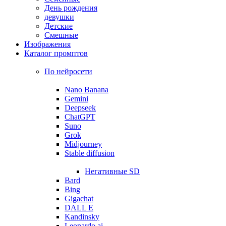
День рождения
девушки
Детские
Смешные
Изображения
Каталог промптов
По нейросети
Nano Banana
Gemini
Deepseek
ChatGPT
Suno
Grok
Midjourney
Stable diffusion
Негативные SD
Bard
Bing
Gigachat
DALL E
Kandinsky
Leonardo ai