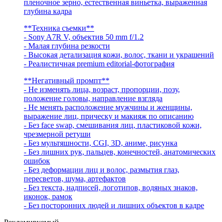
пленочное зерно, естественная виньетка, выраженная
глубина кадра
**Техника съемки**
- Sony A7R V, объектив 50 mm f/1.2
- Малая глубина резкости
- Высокая детализация кожи, волос, ткани и украшений
- Реалистичная premium editorial-фотография
**Негативный промпт**
- Не изменять лица, возраст, пропорции, позу,
положение головы, направление взгляда
- Не менять расположение мужчины и женщины,
выражение лиц, прическу и макияж по описанию
- Без face swap, смешивания лиц, пластиковой кожи,
чрезмерной ретуши
- Без мультяшности, CGI, 3D, аниме, рисунка
- Без лишних рук, пальцев, конечностей, анатомических
ошибок
- Без деформации лиц и волос, размытия глаз,
пересветов, шума, артефактов
- Без текста, надписей, логотипов, водяных знаков,
иконок, рамок
- Без посторонних людей и лишних объектов в кадре