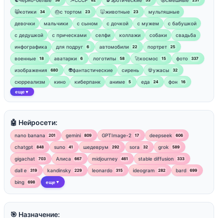
☯︎черно-белые
☭СССР
🍆эротические
🤡смешные
38
82
33
231
😸котики
🎂с тортом
🐷животные
мультяшные
34
23
23
девочки
мальчики
с сыном
с дочкой
с мужем
с бабушкой
с дедушкой
с прическами
селфи
коллажи
собаки
свадьба
инфографика
для подруг
автомобили
портрет
6
22
25
военные
аватарки
логотипы
🚀космос
фото
18
6
58
15
337
изображения
👽фантастические
сирень
💀ужасы
680
32
сюрреализм
кино
киберпанк
аниме
еда
фон
5
24
16
еще
▼
🤖 Нейросети:
nano banana
gemini
GPTImage-2
deepseek
201
809
17
606
chatgpt
suno
шедеврум
sora
grok
848
41
292
32
589
gigachat
Алиса
midjourney
stable diffusion
703
667
461
333
dall e
kandinsky
leonardo
ideogram
bard
319
229
315
282
699
bing
еще
698
▼
🎯 Назначение: