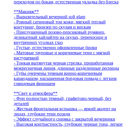
переходом по бокам, естественная укладка без блеска
**Макияж**
- Выразительный вечерний soft glam
- Ровный сатиновый тон кожи, мягкий теплый
контуринг, бронзер по скулам и вискам
- Приглушенный розово-персиковый румянец,
деликатный хайлайтер на скулах, переносице и
внутренних уголках глаз
- Густые, естественно оформленные брови
- Матовые тауповые и коричневые тени с мягкой
растушевкой
- Тонкая вытянутая черная стрелка, проработанная
межресничная линия, длинные разделенные ресницы
- Губы очерчены темным винно-коричневым
карандашом, насыщенная бордовая помада с легким
глянцевым финишем
**Свет и атмосфера**
- Фон полностью темный, графитово-черный, без
деталей
- Жесткая фронтальная вспышка — яркий акцент на
лицах, глубокие тени позади
- Эффект случайного снимка с закрытой вечеринки
- Высокая контрастность, глубокие черные тона, легкое