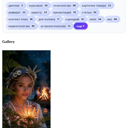
диплом
курсовая
психологам
карточки товара
5
28
98
23
реферат
юристу
презентация
статьи
22
23
19
50
контент план
для взлома
сценарий
smm
seo
36
11
16
54
88
маркетологам
астрологические
еще
85
12
▼
Gallery