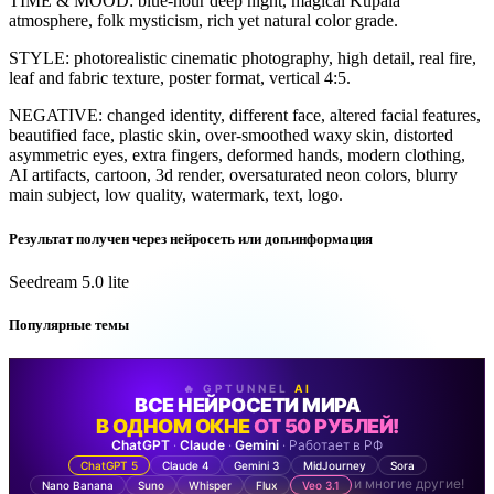
TIME & MOOD: blue-hour deep night, magical Kupala
atmosphere, folk mysticism, rich yet natural color grade.
STYLE: photorealistic cinematic photography, high detail, real fire,
leaf and fabric texture, poster format, vertical 4:5.
NEGATIVE: changed identity, different face, altered facial features,
beautified face, plastic skin, over-smoothed waxy skin, distorted
asymmetric eyes, extra fingers, deformed hands, modern clothing,
AI artifacts, cartoon, 3d render, oversaturated neon colors, blurry
main subject, low quality, watermark, text, logo.
Результат получен через нейросеть или доп.информация
Seedream 5.0 lite
Популярные темы
🔥 GPTUNNEL
AI
ВСЕ НЕЙРОСЕТИ МИРА
В ОДНОМ ОКНЕ
ОТ 50 РУБЛЕЙ!
ChatGPT
·
Claude
·
Gemini
· Работает в РФ
ChatGPT 5
Claude 4
Gemini 3
MidJourney
Sora
и многие другие!
Nano Banana
Suno
Whisper
Flux
Veo 3.1