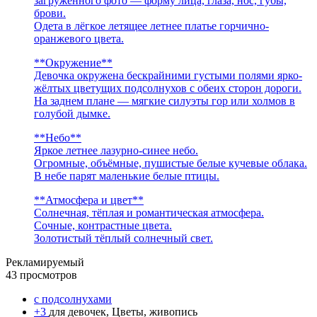
загруженного фото — форму лица, глаза, нос, губы,
брови.
Одета в лёгкое летящее летнее платье горчично-
оранжевого цвета.
**Окружение**
Девочка окружена бескрайними густыми полями ярко-
жёлтых цветущих подсолнухов с обеих сторон дороги.
На заднем плане — мягкие силуэты гор или холмов в
голубой дымке.
**Небо**
Яркое летнее лазурно-синее небо.
Огромные, объёмные, пушистые белые кучевые облака.
В небе парят маленькие белые птицы.
**Атмосфера и цвет**
Солнечная, тёплая и романтическая атмосфера.
Сочные, контрастные цвета.
Золотистый тёплый солнечный свет.
Рекламируемый
43 просмотров
с подсолнухами
+3
для девочек, Цветы, живопись