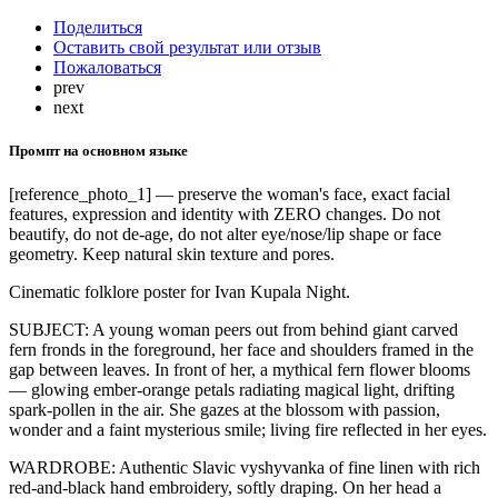
Поделиться
Оставить свой результат или отзыв
Пожаловаться
prev
next
Промпт на основном языке
[reference_photo_1] — preserve the woman's face, exact facial
features, expression and identity with ZERO changes. Do not
beautify, do not de-age, do not alter eye/nose/lip shape or face
geometry. Keep natural skin texture and pores.
Cinematic folklore poster for Ivan Kupala Night.
SUBJECT: A young woman peers out from behind giant carved
fern fronds in the foreground, her face and shoulders framed in the
gap between leaves. In front of her, a mythical fern flower blooms
— glowing ember-orange petals radiating magical light, drifting
spark-pollen in the air. She gazes at the blossom with passion,
wonder and a faint mysterious smile; living fire reflected in her eyes.
WARDROBE: Authentic Slavic vyshyvanka of fine linen with rich
red-and-black hand embroidery, softly draping. On her head a