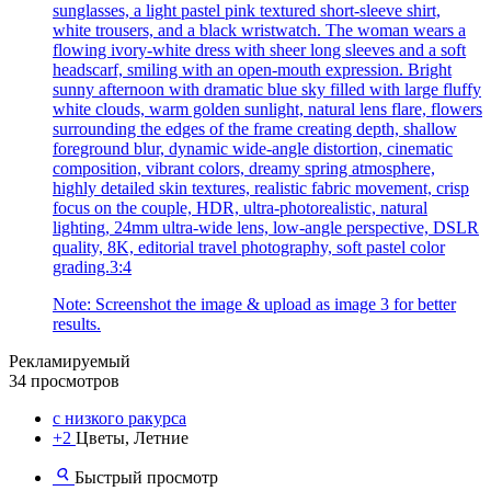
sunglasses, a light pastel pink textured short-sleeve shirt,
white trousers, and a black wristwatch. The woman wears a
flowing ivory-white dress with sheer long sleeves and a soft
headscarf, smiling with an open-mouth expression. Bright
sunny afternoon with dramatic blue sky filled with large fluffy
white clouds, warm golden sunlight, natural lens flare, flowers
surrounding the edges of the frame creating depth, shallow
foreground blur, dynamic wide-angle distortion, cinematic
composition, vibrant colors, dreamy spring atmosphere,
highly detailed skin textures, realistic fabric movement, crisp
focus on the couple, HDR, ultra-photorealistic, natural
lighting, 24mm ultra-wide lens, low-angle perspective, DSLR
quality, 8K, editorial travel photography, soft pastel color
grading.3:4
Note: Screenshot the image & upload as image 3 for better
results.
Рекламируемый
34 просмотров
с низкого ракурса
+2
Цветы, Летние
Быстрый просмотр