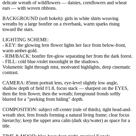
delicate wreath of wildflowers — daisies, cornflowers and wheat
ears — with woven ribbons.
BACKGROUND (soft bokeh): girls in white shirts weaving
wreaths by a large bonfire on a riverbank, warm sparks rising
toward the stars.
LIGHTING SCHEME:
- KEY: the glowing fern flower lights her face from below-front,
warm amber-gold.
- RIM/BACK: bonfire fire-glow separating her from the dark forest.
- FILL: cold blue-violet moonlight in the shadows.
Volumetric light through mist, motivated highlights, deep cinematic
contrast.
CAMERA: 85mm portrait lens, eye-level slightly low angle,
shallow depth of field f/1.8, focus stack — sharpest on the EYES,
then the fern flower, then the wreath; foreground fronds softly
blurred for a "peeking from hiding" depth.
COMPOSITION: subject off-center (rule of thirds), tight head-and-
wreath shot, fern fronds forming a natural living frame; clear focus
hierarchy; keep the upper area calm (dark sky/water) as space for a
title.