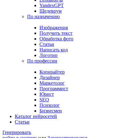
YandexGPT
Шедеврум
По назначению
Изображения
Получить текст
Обработка фото
Статьи
Написать код
Логотип
По профессии
Копирайтер
Дизайнер
Маркетолог
Программист
Юрист
SEO
Психолог
Бизнесмен
Каталог нейросетей
Статьи
Генерировать
войти в систему
или
Зарегистрироватся