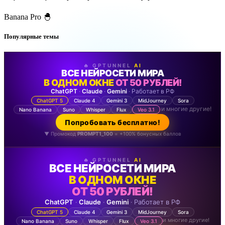
Banana Pro 🐣
Популярные темы
🔥 GPTUNNEL
AI
ВСЕ НЕЙРОСЕТИ МИРА
В ОДНОМ ОКНЕ
ОТ 50 РУБЛЕЙ!
ChatGPT
·
Claude
·
Gemini
· Работает в РФ
ChatGPT 5
Claude 4
Gemini 3
MidJourney
Sora
и многие другие!
Nano Banana
Suno
Whisper
Flux
Veo 3.1
Попробовать бесплатно!
▼ Промокод
PROMPT1_100
= +100% бонусных баллов
🔥 GPTUNNEL
AI
ВСЕ НЕЙРОСЕТИ МИРА
В ОДНОМ ОКНЕ
ОТ 50 РУБЛЕЙ!
ChatGPT
·
Claude
·
Gemini
· Работает в РФ
ChatGPT 5
Claude 4
Gemini 3
MidJourney
Sora
и многие другие!
Nano Banana
Suno
Whisper
Flux
Veo 3.1