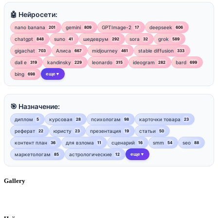
🤖 Нейросети:
nano banana
gemini
GPTImage-2
deepseek
201
809
17
606
chatgpt
suno
шедеврум
sora
grok
848
41
292
32
589
gigachat
Алиса
midjourney
stable diffusion
703
667
461
333
dall e
kandinsky
leonardo
ideogram
bard
319
229
315
282
699
bing
еще
698
▼
🎯 Назначение:
диплом
курсовая
психологам
карточки товара
5
28
98
23
реферат
юристу
презентация
статьи
22
23
19
50
контент план
для взлома
сценарий
smm
seo
36
11
16
54
88
маркетологам
астрологические
еще
85
12
▼
Gallery