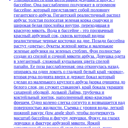
бассейне. Она расслабленно полулежит в огромном
бассейне, который представляет собой половину
гигантского арбуза. Гигантский реалистичный распил
арбуза: толстая полосатая зеленая корка снаружи и
широкая белая прослойка внутри, переходящая в
красную мякоть. Вода в бассейне - это прозрачный
красный арбузный сок, сквозь который видны
реалистичные черные косточки на дне. Позади бассейна
растут «цветы»: букеты зеленой мяты и маленькие
зеленые арбузики на зеленых стеблях. Фон полностью
создан из спелой и сочной мякоти арбуза. Девушка одета
в элегантный, сложный купальник цвета спелой
папайи. Ее поза расслабленная: она откинулась назад,
опираясь на один локоть о гладкий белый край «корки»,
вторая рука поднята вверх и держит бокал который
сделан из маленького круглого арбуза (корка очищена до
белого слоя, он служит стаканом), край бокала украшен
сахарной ободкой, долькой Лайма, трубочка и
коктейльный зонтик, наполненный ярко-красным
фрешем. Одно колено слегка согнуто и возвышается над
поверхностью жидкости. Съемка с уровня воды, легкий
нижний ракурс (low angle shot), чтобы подчеркнуть
масштаб бассейна и фигуру девушки. Фокус на глазах
девушки и фактуре арбузной мякоти. Яркий