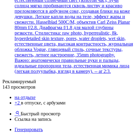
естественный солнечный свет (золотой час), лучи
солнца мягко пробиваются сквозь листву и красиво
преломляются в арбузном соке, создавая блики на коже
девушки. Легкие капли воды на теле, эффект жары и
свежести. Hasselblad 500C/M, объектив Carl Zeiss Planar
80mm f/2.8. Диафрагма f/1.8 для малой глубины
резкости. Стилистика: raw photo, hyperrealistic, 8k,
hyperdetailed skin texture, pores, water droplets, wet skin,
естественные цвета, высокая контрастность, журнальная
обложка Vogue, глянцевый стиль, сочные текстуры,
свежесть, летнее настроение, 35mm photography.
Важно: анатомически правильные руки и пальцы,
идеальные пропорции тела, естественная мимика лица
(легкая полуулыбка, взгляд в камеру). -- ar 2:3.
Рекламируемый
143 просмотров
на отдыхе
+2
в отпуске, с арбузами
Быстрый просмотр
Ссылка на запись
Генерировать