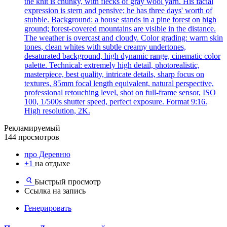
the knit is chunky, with flecks of gray wool yarn. His facial
expression is stern and pensive; he has three days' worth of
stubble. Background: a house stands in a pine forest on high
ground; forest-covered mountains are visible in the distance.
The weather is overcast and cloudy. Color grading: warm skin
tones, clean whites with subtle creamy undertones,
desaturated background, high dynamic range, cinematic color
palette. Technical: extremely high detail, photorealistic,
masterpiece, best quality, intricate details, sharp focus on
textures, 85mm focal length equivalent, natural perspective,
professional retouching level, shot on full-frame sensor, ISO
100, 1/500s shutter speed, perfect exposure. Format 9:16.
High resolution, 2K.
Рекламируемый
144 просмотров
про Деревню
+1
на отдыхе
Быстрый просмотр
Ссылка на запись
Генерировать