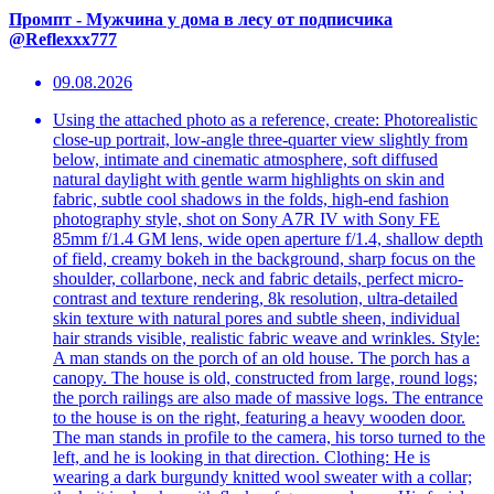
Промпт - Мужчина у дома в лесу от подписчика
@Reflexxx777
09.08.2026
Using the attached photo as a reference, create: Photorealistic
close-up portrait, low-angle three-quarter view slightly from
below, intimate and cinematic atmosphere, soft diffused
natural daylight with gentle warm highlights on skin and
fabric, subtle cool shadows in the folds, high-end fashion
photography style, shot on Sony A7R IV with Sony FE
85mm f/1.4 GM lens, wide open aperture f/1.4, shallow depth
of field, creamy bokeh in the background, sharp focus on the
shoulder, collarbone, neck and fabric details, perfect micro-
contrast and texture rendering, 8k resolution, ultra-detailed
skin texture with natural pores and subtle sheen, individual
hair strands visible, realistic fabric weave and wrinkles. Style:
A man stands on the porch of an old house. The porch has a
canopy. The house is old, constructed from large, round logs;
the porch railings are also made of massive logs. The entrance
to the house is on the right, featuring a heavy wooden door.
The man stands in profile to the camera, his torso turned to the
left, and he is looking in that direction. Clothing: He is
wearing a dark burgundy knitted wool sweater with a collar;