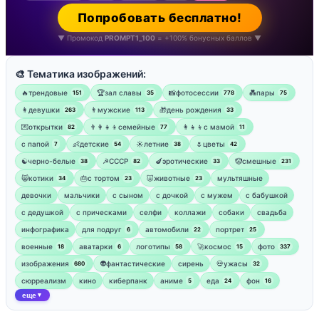
Попробовать бесплатно!
▼ Промокод
PROMPT1_100
= +100% бонусных баллов ▼
🎨 Тематика изображений:
🔥трендовые
🏆зал славы
📸фотосессии
💑пары
151
35
778
75
👩девушки
👨мужские
🎁день рождения
263
113
33
💌открытки
👨‍👩‍👧‍👦семейные
👩‍👧‍👦с мамой
82
77
11
‍с папой
👶детские
☀️летние
🌷цветы
7
54
38
42
☯︎черно-белые
☭СССР
🍆эротические
🤡смешные
38
82
33
231
😸котики
🎂с тортом
🐷животные
мультяшные
34
23
23
девочки
мальчики
с сыном
с дочкой
с мужем
с бабушкой
с дедушкой
с прическами
селфи
коллажи
собаки
свадьба
инфографика
для подруг
автомобили
портрет
6
22
25
военные
аватарки
логотипы
🚀космос
фото
18
6
58
15
337
изображения
👽фантастические
сирень
💀ужасы
680
32
сюрреализм
кино
киберпанк
аниме
еда
фон
5
24
16
еще
▼