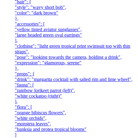
"hair": {
"style": "wavy short bob",
"color": "dark brown"
},
"accessories": [
"yellow tinted aviator sunglasses",
"large beaded green oval earrings"
],
"clothing": "light green tropical print swimsuit top with thin
straps",
"pose": "looking towards the camera, holding a drink",
"expression": "glamorous, serene"
},
"props": {
"drink": "margarita cocktail with salted rim and lime wheel",
"fauna": [
"rainbow lorikeet parrot (left)",
"white cockatoo (right)"
],
"flora": [
"orange hibiscus flowers",
"white orchids",
"monstera leaves",
"banksia and protea tropical blooms"
]