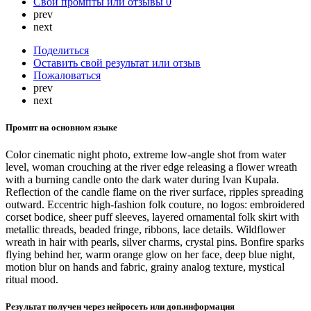
Свои промпты или отзывы
0
prev
next
Поделиться
Оставить свой результат или отзыв
Пожаловаться
prev
next
Промпт на основном языке
Color cinematic night photo, extreme low-angle shot from water
level, woman crouching at the river edge releasing a flower wreath
with a burning candle onto the dark water during Ivan Kupala.
Reflection of the candle flame on the river surface, ripples spreading
outward. Eccentric high-fashion folk couture, no logos: embroidered
corset bodice, sheer puff sleeves, layered ornamental folk skirt with
metallic threads, beaded fringe, ribbons, lace details. Wildflower
wreath in hair with pearls, silver charms, crystal pins. Bonfire sparks
flying behind her, warm orange glow on her face, deep blue night,
motion blur on hands and fabric, grainy analog texture, mystical
ritual mood.
Результат получен через нейросеть или доп.информация