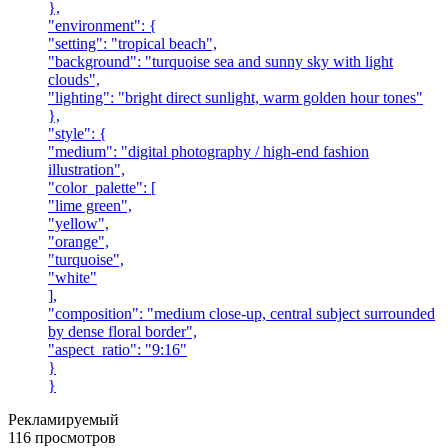
},
"environment": {
"setting": "tropical beach",
"background": "turquoise sea and sunny sky with light
clouds",
"lighting": "bright direct sunlight, warm golden hour tones"
},
"style": {
"medium": "digital photography / high-end fashion
illustration",
"color_palette": [
"lime green",
"yellow",
"orange",
"turquoise",
"white"
],
"composition": "medium close-up, central subject surrounded
by dense floral border",
"aspect_ratio": "9:16"
}
}
Рекламируемый
116 просмотров