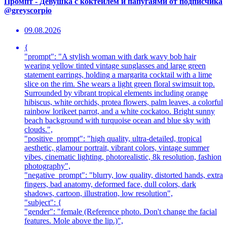
Промпт - Девушка с коктейлем и папугаями от подписчика
@greyscorpio
09.08.2026
{
"prompt": "A stylish woman with dark wavy bob hair
wearing yellow tinted vintage sunglasses and large green
statement earrings, holding a margarita cocktail with a lime
slice on the rim. She wears a light green floral swimsuit top.
Surrounded by vibrant tropical elements including orange
hibiscus, white orchids, protea flowers, palm leaves, a colorful
rainbow lorikeet parrot, and a white cockatoo. Bright sunny
beach background with turquoise ocean and blue sky with
clouds.",
"positive_prompt": "high quality, ultra-detailed, tropical
aesthetic, glamour portrait, vibrant colors, vintage summer
vibes, cinematic lighting, photorealistic, 8k resolution, fashion
photography",
"negative_prompt": "blurry, low quality, distorted hands, extra
fingers, bad anatomy, deformed face, dull colors, dark
shadows, cartoon, illustration, low resolution",
"subject": {
"gender": "female (Reference photo. Don't change the facial
features. Mole above the lip.)",