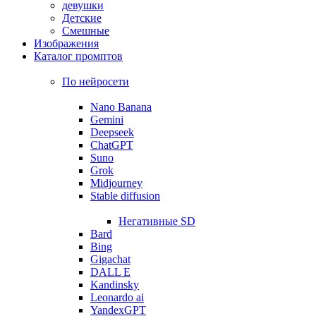
девушки
Детские
Смешные
Изображения
Каталог промптов
По нейросети
Nano Banana
Gemini
Deepseek
ChatGPT
Suno
Grok
Midjourney
Stable diffusion
Негативные SD
Bard
Bing
Gigachat
DALL E
Kandinsky
Leonardo ai
YandexGPT