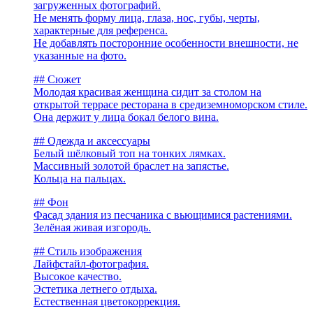
загруженных фотографий.
Не менять форму лица, глаза, нос, губы, черты,
характерные для референса.
Не добавлять посторонние особенности внешности, не
указанные на фото.
## Сюжет
Молодая красивая женщина сидит за столом на
открытой террасе ресторана в средиземноморском стиле.
Она держит у лица бокал белого вина.
## Одежда и аксессуары
Белый шёлковый топ на тонких лямках.
Массивный золотой браслет на запястье.
Кольца на пальцах.
## Фон
Фасад здания из песчаника с вьющимися растениями.
Зелёная живая изгородь.
## Стиль изображения
Лайфстайл-фотография.
Высокое качество.
Эстетика летнего отдыха.
Естественная цветокоррекция.