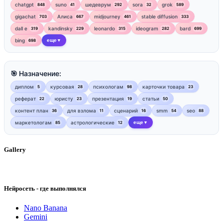
chatgpt
suno
шедеврум
sora
grok
848
41
292
32
589
gigachat
Алиса
midjourney
stable diffusion
703
667
461
333
dall e
kandinsky
leonardo
ideogram
bard
319
229
315
282
699
bing
еще
698
▼
🎯 Назначение:
диплом
курсовая
психологам
карточки товара
5
28
98
23
реферат
юристу
презентация
статьи
22
23
19
50
контент план
для взлома
сценарий
smm
seo
36
11
16
54
88
маркетологам
астрологические
еще
85
12
▼
Gallery
Нейросеть - где выполнялся
Nano Banana
Gemini