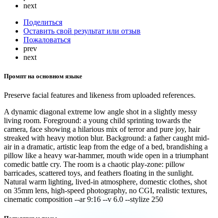
next
Поделиться
Оставить свой результат или отзыв
Пожаловаться
prev
next
Промпт на основном языке
Preserve facial features and likeness from uploaded references.
A dynamic diagonal extreme low angle shot in a slightly messy
living room. Foreground: a young child sprinting towards the
camera, face showing a hilarious mix of terror and pure joy, hair
streaked with heavy motion blur. Background: a father caught mid-
air in a dramatic, artistic leap from the edge of a bed, brandishing a
pillow like a heavy war-hammer, mouth wide open in a triumphant
comedic battle cry. The room is a chaotic play-zone: pillow
barricades, scattered toys, and feathers floating in the sunlight.
Natural warm lighting, lived-in atmosphere, domestic clothes, shot
on 35mm lens, high-speed photography, no CGI, realistic textures,
cinematic composition --ar 9:16 --v 6.0 --stylize 250