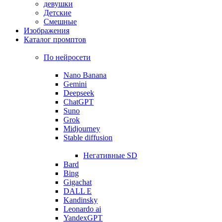
девушки
Детские
Смешные
Изображения
Каталог промптов
По нейросети
Nano Banana
Gemini
Deepseek
ChatGPT
Suno
Grok
Midjourney
Stable diffusion
Негативные SD
Bard
Bing
Gigachat
DALL E
Kandinsky
Leonardo ai
YandexGPT