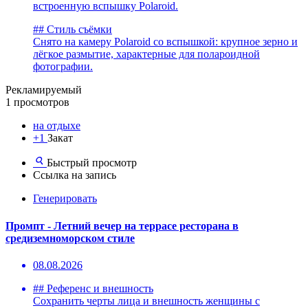
встроенную вспышку Polaroid.
## Стиль съёмки
Снято на камеру Polaroid со вспышкой: крупное зерно и
лёгкое размытие, характерные для полароидной
фотографии.
Рекламируемый
1 просмотров
на отдыхе
+1
Закат
Быстрый просмотр
Ссылка на запись
Генерировать
Промпт - Летний вечер на террасе ресторана в
средиземноморском стиле
08.08.2026
## Референс и внешность
Сохранить черты лица и внешность женщины с