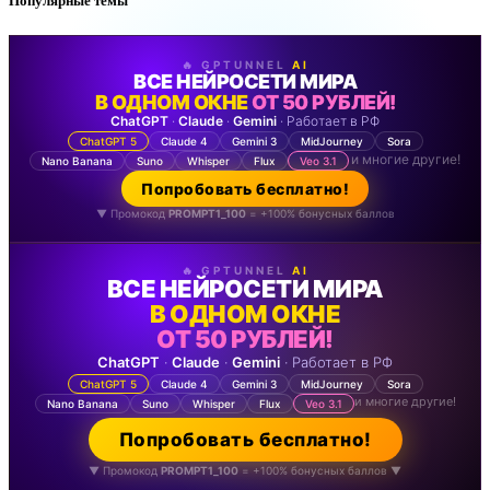
Популярные темы
🔥 GPTUNNEL
AI
ВСЕ НЕЙРОСЕТИ МИРА
В ОДНОМ ОКНЕ
ОТ 50 РУБЛЕЙ!
ChatGPT
·
Claude
·
Gemini
· Работает в РФ
ChatGPT 5
Claude 4
Gemini 3
MidJourney
Sora
и многие другие!
Nano Banana
Suno
Whisper
Flux
Veo 3.1
Попробовать бесплатно!
▼ Промокод
PROMPT1_100
= +100% бонусных баллов
🔥 GPTUNNEL
AI
ВСЕ НЕЙРОСЕТИ МИРА
В ОДНОМ ОКНЕ
ОТ 50 РУБЛЕЙ!
ChatGPT
·
Claude
·
Gemini
· Работает в РФ
ChatGPT 5
Claude 4
Gemini 3
MidJourney
Sora
и многие другие!
Nano Banana
Suno
Whisper
Flux
Veo 3.1
Попробовать бесплатно!
▼ Промокод
PROMPT1_100
= +100% бонусных баллов ▼