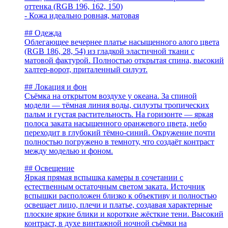
оттенка (RGB 196, 162, 150)
- Кожа идеально ровная, матовая
## Одежда
Облегающее вечернее платье насыщенного алого цвета
(RGB 186, 28, 54) из гладкой эластичной ткани с
матовой фактурой. Полностью открытая спина, высокий
халтер-ворот, приталенный силуэт.
## Локация и фон
Съёмка на открытом воздухе у океана. За спиной
модели — тёмная линия воды, силуэты тропических
пальм и густая растительность. На горизонте — яркая
полоса заката насыщенного оранжевого цвета, небо
переходит в глубокий тёмно-синий. Окружение почти
полностью погружено в темноту, что создаёт контраст
между моделью и фоном.
## Освещение
Яркая прямая вспышка камеры в сочетании с
естественным остаточным светом заката. Источник
вспышки расположен близко к объективу и полностью
освещает лицо, плечи и платье, создавая характерные
плоские яркие блики и короткие жёсткие тени. Высокий
контраст, в духе винтажной ночной съёмки на