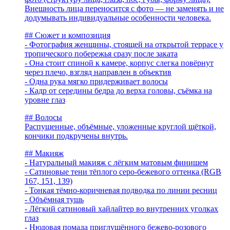
Внешность лица переносится с фото — не заменять и не
додумывать индивидуальные особенности человека.
## Сюжет и композиция
- Фотография женщины, стоящей на открытой террасе у
тропического побережья сразу после заката
- Она стоит спиной к камере, корпус слегка повёрнут
через плечо, взгляд направлен в объектив
- Одна рука мягко придерживает волосы
- Кадр от середины бедра до верха головы, съёмка на
уровне глаз
## Волосы
Распущенные, объёмные, уложенные круглой щёткой,
кончики подкручены внутрь.
## Макияж
- Натуральный макияж с лёгким матовым финишем
- Сатиновые тени тёплого серо-бежевого оттенка (RGB
167, 151, 139)
- Тонкая тёмно-коричневая подводка по линии ресниц
- Объёмная тушь
- Лёгкий сатиновый хайлайтер во внутренних уголках
глаз
- Нюдовая помада приглушённого бежево-розового