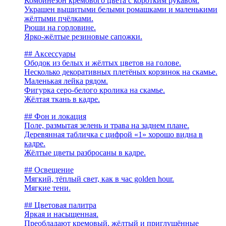
Комбинезон кремового цвета с коротким рукавом.
Украшен вышитыми белыми ромашками и маленькими
жёлтыми пчёлками.
Рюши на горловине.
Ярко-жёлтые резиновые сапожки.
## Аксессуары
Ободок из белых и жёлтых цветов на голове.
Несколько декоративных плетёных корзинок на скамье.
Маленькая лейка рядом.
Фигурка серо-белого кролика на скамье.
Жёлтая ткань в кадре.
## Фон и локация
Поле, размытая зелень и трава на заднем плане.
Деревянная табличка с цифрой «1» хорошо видна в
кадре.
Жёлтые цветы разбросаны в кадре.
## Освещение
Мягкий, тёплый свет, как в час golden hour.
Мягкие тени.
## Цветовая палитра
Яркая и насыщенная.
Преобладают кремовый, жёлтый и приглушённые