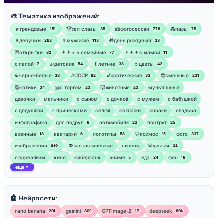
🎨 Тематика изображений:
🔥трендовые
🏆зал славы
📸фотосессии
💑пары
151
35
778
75
👩девушки
👨мужские
🎁день рождения
263
113
33
💌открытки
👨‍👩‍👧‍👦семейные
👩‍👧‍👦с мамой
82
77
11
‍с папой
👶детские
☀️летние
🌷цветы
7
54
38
42
☯︎черно-белые
☭СССР
🍆эротические
🤡смешные
38
82
33
231
😸котики
🎂с тортом
🐷животные
мультяшные
34
23
23
девочки
мальчики
с сыном
с дочкой
с мужем
с бабушкой
с дедушкой
с прическами
селфи
коллажи
собаки
свадьба
инфографика
для подруг
автомобили
портрет
6
22
25
военные
аватарки
логотипы
🚀космос
фото
18
6
58
15
337
изображения
👽фантастические
сирень
💀ужасы
680
32
сюрреализм
кино
киберпанк
аниме
еда
фон
5
24
16
еще
▼
🤖 Нейросети:
nano banana
gemini
GPTImage-2
deepseek
201
809
17
606