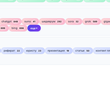
chatgpt
suno
шедеврум
sora
grok
giga
848
41
292
32
589
bing
699
698
еще
▼
реферат
юристу
презентация
статьи
контент п
22
23
19
50