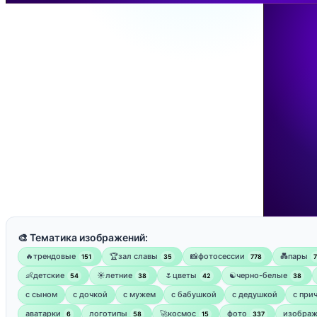
🎨 Тематика изображений:
🔥трендовые
🏆зал славы
📸фотосессии
💑пары
151
35
778
👶детские
☀️летние
🌷цветы
☯︎черно-белые
54
38
42
38
с сыном
с дочкой
с мужем
с бабушкой
с дедушкой
с при
аватарки
логотипы
🚀космос
фото
изображ
6
58
15
337