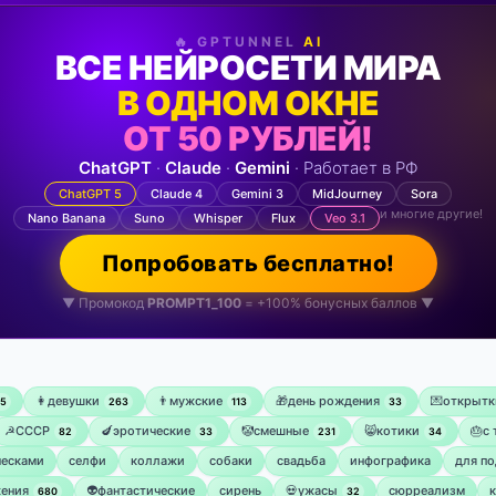
🔥 GPTUNNEL
AI
ВСЕ НЕЙРОСЕТИ МИРА
В ОДНОМ ОКНЕ
ОТ 50 РУБЛЕЙ!
ChatGPT
·
Claude
·
Gemini
· Работает в РФ
ChatGPT 5
Claude 4
Gemini 3
MidJourney
Sora
и многие другие!
Nano Banana
Suno
Whisper
Flux
Veo 3.1
Попробовать бесплатно!
▼ Промокод
PROMPT1_100
= +100% бонусных баллов ▼
👩девушки
👨мужские
🎁день рождения
💌открытк
75
263
113
33
☭СССР
🍆эротические
🤡смешные
😸котики
🎂с
82
33
231
34
ческами
селфи
коллажи
собаки
свадьба
инфографика
для по
ения
👽фантастические
сирень
💀ужасы
сюрреализм
680
32