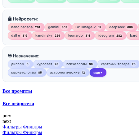
🤖 Нейросети:
nano banana
gemini
GPTImage-2
deepseek
201
809
17
606
dall e
kandinsky
leonardo
ideogram
bard
319
229
315
282
🎯 Назначение:
диплом
курсовая
психологам
карточки товара
5
28
98
23
маркетологам
астрологические
85
12
еще
▼
Все промпты
Все нейросети
prev
next
Фильтры
Фильтры
Фильтры
Фильтры