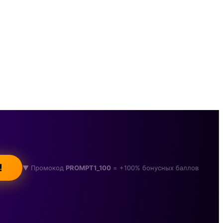
!
▼ Промокод
PROMPT1_100
= +100% бонусных баллов