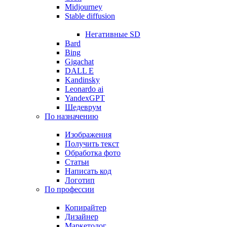
Midjourney
Stable diffusion
Негативные SD
Bard
Bing
Gigachat
DALL E
Kandinsky
Leonardo ai
YandexGPT
Шедеврум
По назначению
Изображения
Получить текст
Обработка фото
Статьи
Написать код
Логотип
По профессии
Копирайтер
Дизайнер
Маркетолог