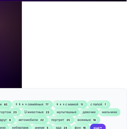
и
👨‍👩‍👧‍👦семейные
👩‍👧‍👦с мамой
‍с папой
82
77
11
7
 тортом
🐷животные
мультяшные
девочки
мальчики
23
23
друг
автомобили
портрет
военные
6
22
25
18
кино
киберпанк
аниме
еда
фон
5
24
16
еще
▼