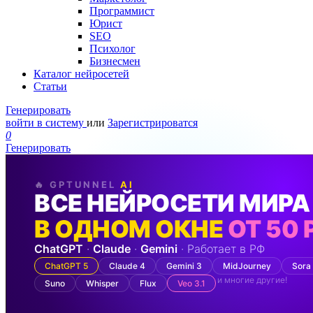
Программист
Юрист
SEO
Психолог
Бизнесмен
Каталог нейросетей
Статьи
Генерировать
войти в систему
или
Зарегистрироватся
0
Генерировать
🔥 GPTUNNEL
AI
ВСЕ НЕЙРОСЕТИ МИРА
В ОДНОМ ОКНЕ
ОТ 50 
ChatGPT
·
Claude
·
Gemini
· Работает в РФ
ChatGPT 5
Claude 4
Gemini 3
MidJourney
Sora
и многие другие!
Suno
Whisper
Flux
Veo 3.1