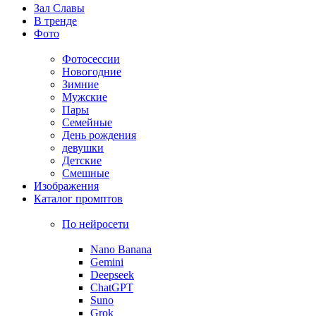
Зал Славы
В тренде
Фото
Фотосессии
Новогодние
Зимние
Мужские
Пары
Семейные
День рождения
девушки
Детские
Смешные
Изображения
Каталог промптов
По нейросети
Nano Banana
Gemini
Deepseek
ChatGPT
Suno
Grok