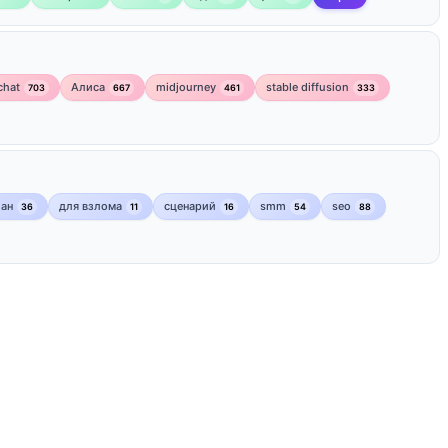
chat
Алиса
midjourney
stable diffusion
703
667
461
333
лан
для взлома
сценарий
smm
seo
36
11
16
54
88